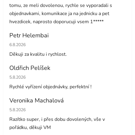
tomu, ze meli dovolenou, rychle se vyporadali s
objednavkami, komunikace ja na jednicku a pet
hvezdicek, naprosto doporucuji vsem 1*****
Petr Helembai
Hodnocení obchodu je 5 z 5 hvězdiček.
6.8.2026
Děkuji za kvalitu i rychlost.
Oldřich Pelíšek
Hodnocení obchodu je 5 z 5 hvězdiček.
5.8.2026
Rychlé vyřízení objednávky, perfektní !
Veronika Machalová
Hodnocení obchodu je 5 z 5 hvězdiček.
5.8.2026
Razítko super, i přes dobu dovolených, vše v
pořádku, děkuji VM