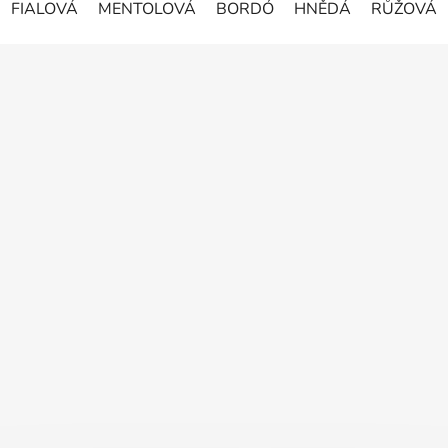
FIALOVÁ
MENTOLOVÁ
BORDÓ
HNĚDÁ
RŮŽOVÁ
Z
á
p
a
t
í