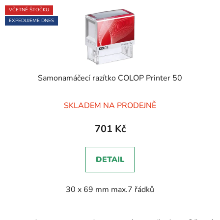
VČETNĚ ŠTOČKU
EXPEDUJEME DNES
Samonamáčecí razítko COLOP Printer 50
Průměrné
SKLADEM NA PRODEJNĚ
hodnocení
produktu
701 Kč
je
5,0
DETAIL
z
5
30 x 69 mm max.7 řádků
hvězdiček.