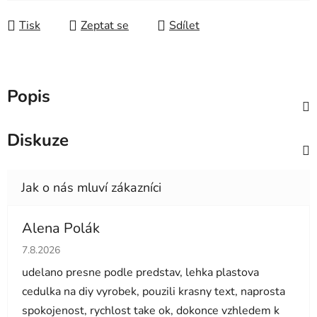
Měrná cena:
Tisk
Zeptat se
Sdílet
Popis
Diskuze
Alena Polák
Hodnocení obchodu je 5 z 5 hvězdiček.
7.8.2026
udelano presne podle predstav, lehka plastova
cedulka na diy vyrobek, pouzili krasny text, naprosta
spokojenost, rychlost take ok, dokonce vzhledem k