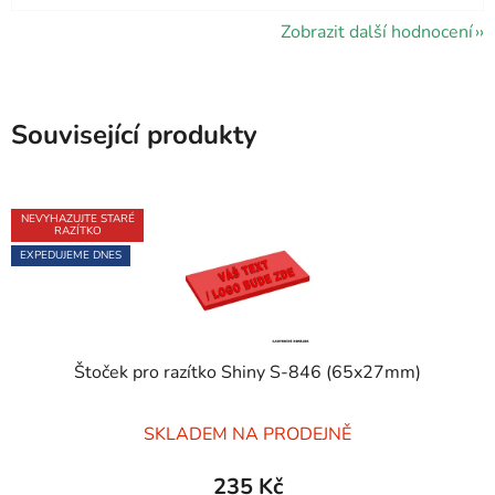
Zobrazit další hodnocení
Související produkty
NEVYHAZUJTE STARÉ
RAZÍTKO
EXPEDUJEME DNES
Štoček pro razítko Shiny S-846 (65x27mm)
Průměrné
SKLADEM NA PRODEJNĚ
hodnocení
produktu
235 Kč