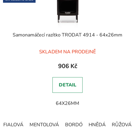
Samonamáčecí razítko TRODAT 4914 - 64x26mm
Průměrné
SKLADEM NA PRODEJNĚ
hodnocení
produktu
906 Kč
je
5,0
DETAIL
z
5
64X26MM
hvězdiček.
FIALOVÁ
MENTOLOVÁ
BORDÓ
HNĚDÁ
RŮŽOVÁ