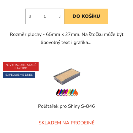
je
5,0
DO KOŠÍKU
z
5
Rozměr plochy - 65mm x 27mm. Na štočku může být
hvězdiček.
libovolný text i grafika....
NEVYHAZUJTE STARÉ
RAZÍTKO
EXPEDUJEME DNES
Polštářek pro Shiny S-846
Průměrné
SKLADEM NA PRODEJNĚ
hodnocení