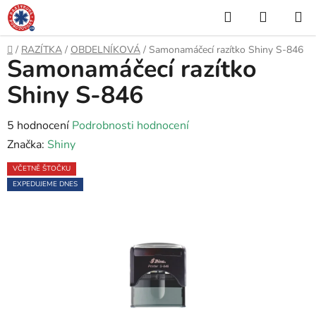
Přejít
Hledat
NÁKUP
na
KOŠÍK
obsah
Domů
/
RAZÍTKA
/
OBDELNÍKOVÁ
/
Samonamáčecí razítko Shiny S-846
Samonamáčecí razítko
Shiny S-846
Průměrné
5 hodnocení
Podrobnosti hodnocení
hodnocení
Značka:
Shiny
produktu
VČETNĚ ŠTOČKU
je
EXPEDUJEME DNES
5,0
z
5
hvězdiček.