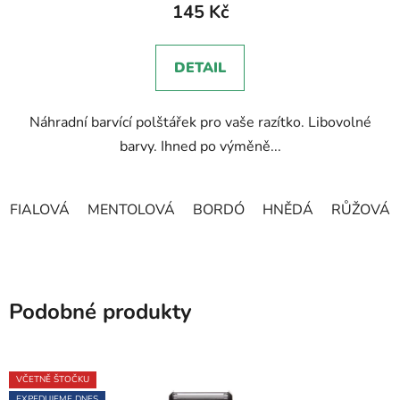
produktu
145 Kč
je
5,0
DETAIL
z
5
Náhradní barvící polštářek pro vaše razítko. Libovolné
hvězdiček.
barvy. Ihned po výměně...
FIALOVÁ
MENTOLOVÁ
BORDÓ
HNĚDÁ
RŮŽOVÁ
Podobné produkty
VČETNĚ ŠTOČKU
EXPEDUJEME DNES