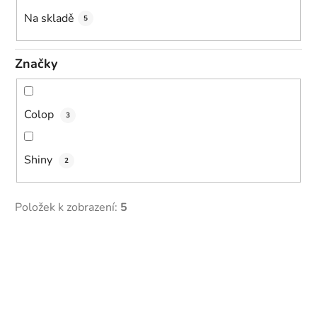
k
Na skladě
5
t
ů
Značky
Colop
3
Shiny
2
Položek k zobrazení:
5
V
ý
p
i