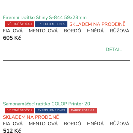
Firemní razítko Shiny S-844 59x23mm
SKLADEM NA PRODEJNĚ
Průměrné
VČETNĚ ŠTOČKU
EXPEDUJEME DNES
FIALOVÁ
MENTOLOVÁ
BORDÓ
HNĚDÁ
RŮŽOVÁ
hodnocení
605 Kč
produktu
je
DETAIL
5,0
z
5
hvězdiček.
Samonamáčecí razítko COLOP Printer 20
Průměrné
VČETNĚ ŠTOČKU
EXPEDUJEME DNES
DÁREK ZDARMA
SKLADEM NA PRODEJNĚ
hodnocení
FIALOVÁ
MENTOLOVÁ
BORDÓ
HNĚDÁ
RŮŽOVÁ
produktu
512 Kč
je