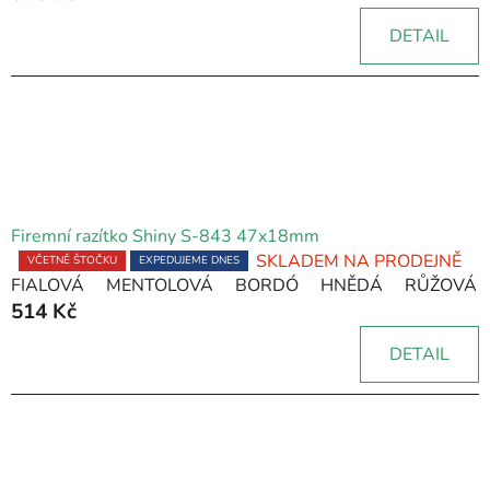
5,0
DETAIL
z
5
hvězdiček.
Firemní razítko Shiny S-843 47x18mm
SKLADEM NA PRODEJNĚ
Průměrné
VČETNĚ ŠTOČKU
EXPEDUJEME DNES
FIALOVÁ
MENTOLOVÁ
BORDÓ
HNĚDÁ
RŮŽOVÁ
hodnocení
514 Kč
produktu
je
DETAIL
5,0
z
5
hvězdiček.