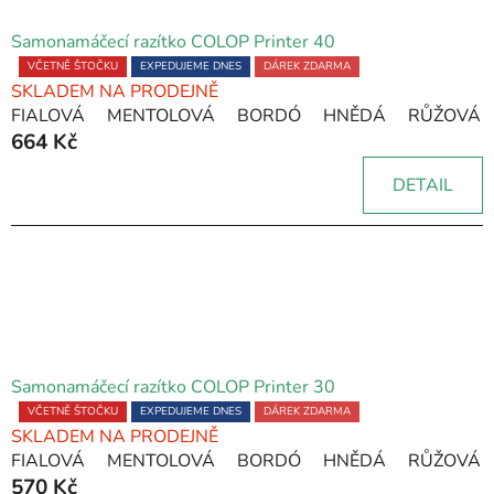
s
p
Samonamáčecí razítko COLOP Printer 40
r
Průměrné
VČETNĚ ŠTOČKU
EXPEDUJEME DNES
DÁREK ZDARMA
o
SKLADEM NA PRODEJNĚ
hodnocení
FIALOVÁ
MENTOLOVÁ
BORDÓ
HNĚDÁ
RŮŽOVÁ
produktu
d
664 Kč
je
u
5,0
k
DETAIL
z
t
5
ů
hvězdiček.
Samonamáčecí razítko COLOP Printer 30
Průměrné
VČETNĚ ŠTOČKU
EXPEDUJEME DNES
DÁREK ZDARMA
SKLADEM NA PRODEJNĚ
hodnocení
FIALOVÁ
MENTOLOVÁ
BORDÓ
HNĚDÁ
RŮŽOVÁ
produktu
570 Kč
je