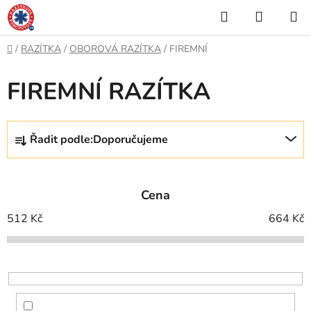
Přejít
Hledat
NÁKUP
na
KOŠÍK
obsah
Domů
/
RAZÍTKA
/
OBOROVÁ RAZÍTKA
/
FIREMNÍ
FIREMNÍ RAZÍTKA
Ř
Řadit podle:
Doporučujeme
a
z
e
Cena
n
í
512
Kč
664
Kč
p
r
o
d
u