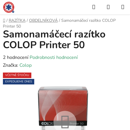
Přejít
Hledat
NÁKUP
na
KOŠÍK
obsah
Domů
/
RAZÍTKA
/
OBDELNÍKOVÁ
/
Samonamáčecí razítko COLOP
Printer 50
Samonamáčecí razítko
COLOP Printer 50
Průměrné
2 hodnocení
Podrobnosti hodnocení
hodnocení
Značka:
Colop
produktu
VČETNĚ ŠTOČKU
je
EXPEDUJEME DNES
5,0
z
5
hvězdiček.