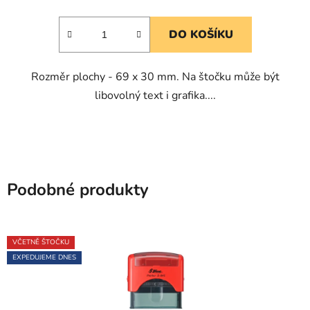
je
5,0
DO KOŠÍKU
z
5
Rozměr plochy - 69 x 30 mm. Na štočku může být
hvězdiček.
libovolný text i grafika....
Podobné produkty
VČETNĚ ŠTOČKU
EXPEDUJEME DNES