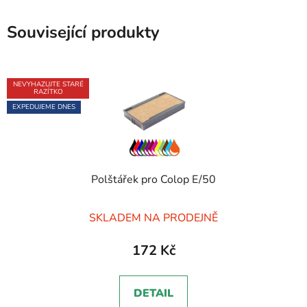
Související produkty
NEVYHAZUJTE STARÉ
RAZÍTKO
EXPEDUJEME DNES
Polštářek pro Colop E/50
Průměrné
SKLADEM NA PRODEJNĚ
hodnocení
produktu
172 Kč
je
5,0
DETAIL
z