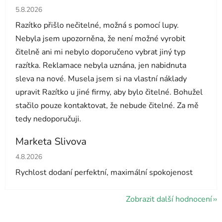
Hodnocení obchodu je 1 z 5 hvězdiček.
5.8.2026
Razítko přišlo nečitelné, možná s pomocí lupy.
Nebyla jsem upozorněna, že není možné vyrobit
čitelně ani mi nebylo doporučeno vybrat jiný typ
razítka. Reklamace nebyla uznána, jen nabidnuta
sleva na nové. Musela jsem si na vlastní náklady
upravit Razítko u jiné firmy, aby bylo čitelné. Bohužel
stačilo pouze kontaktovat, že nebude čitelné. Za mě
tedy nedoporučuji.
Marketa Slivova
Hodnocení obchodu je 5 z 5 hvězdiček.
4.8.2026
Rychlost dodaní perfektní, maximální spokojenost
Zobrazit další hodnocení