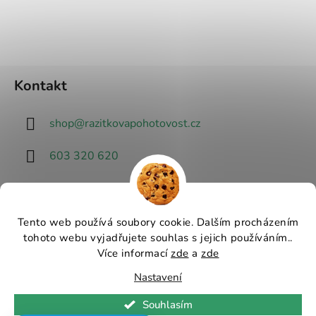
Kontakt
shop
@
razitkovapohotovost.cz
603 320 620
Tento web používá soubory cookie. Dalším procházením
tohoto webu vyjadřujete souhlas s jejich používáním..
Návrhář designu
Více informací
zde
a
zde
Nastavení
Vytvořil Shoptet
Souhlasím
Copyright 2026
Razítková pohotovost - nejlevnější