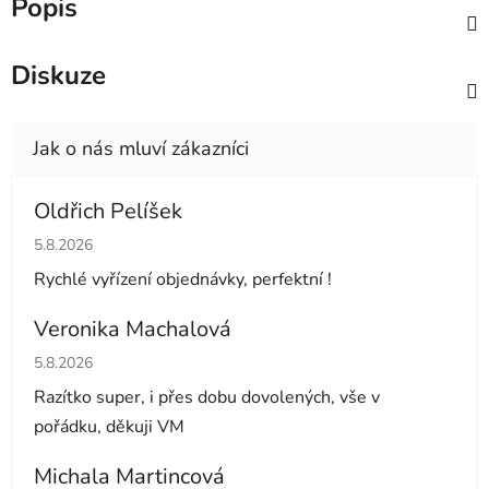
Popis
Diskuze
Oldřich Pelíšek
Hodnocení obchodu je 5 z 5 hvězdiček.
5.8.2026
Rychlé vyřízení objednávky, perfektní !
Veronika Machalová
Hodnocení obchodu je 5 z 5 hvězdiček.
5.8.2026
Razítko super, i přes dobu dovolených, vše v
pořádku, děkuji VM
Michala Martincová