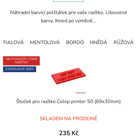
5
Náhradní barvící polštářek pro vaše razítko. Libovolné
hvězdiček.
barvy. Ihned po výměně...
FIALOVÁ
MENTOLOVÁ
BORDÓ
HNĚDÁ
RŮŽOVÁ
NEVYHAZUJTE STARÉ
RAZÍTKO
EXPEDUJEME DNES
Štoček pro razítko Colop printer 50 (69x30mm)
Průměrné
SKLADEM NA PRODEJNĚ
hodnocení
produktu
235 Kč