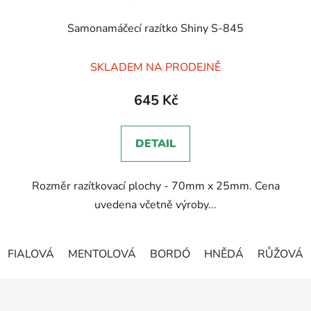
Samonamáčecí razítko Shiny S-845
Průměrné
SKLADEM NA PRODEJNĚ
hodnocení
produktu
645 Kč
je
5,0
DETAIL
z
5
Rozměr razítkovací plochy - 70mm x 25mm. Cena
hvězdiček.
uvedena včetně výroby...
FIALOVÁ
MENTOLOVÁ
BORDÓ
HNĚDÁ
RŮŽOVÁ
Z
á