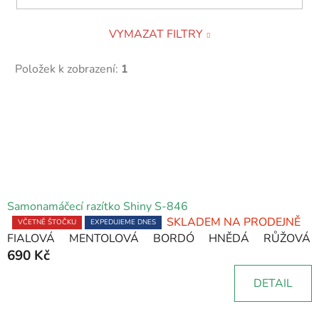
VYMAZAT FILTRY
Položek k zobrazení:
1
V
ý
p
i
s
p
Samonamáčecí razítko Shiny S-846
r
SKLADEM NA PRODEJNĚ
Průměrné
VČETNĚ ŠTOČKU
EXPEDUJEME DNES
o
FIALOVÁ
MENTOLOVÁ
BORDÓ
HNĚDÁ
RŮŽOVÁ
hodnocení
690 Kč
produktu
d
je
u
DETAIL
5,0
k
z
t
5