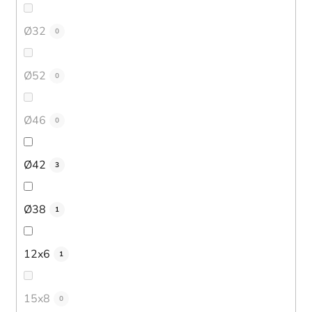
Ø32
0
Ø52
0
Ø46
0
Ø42
3
Ø38
1
12x6
1
15x8
0