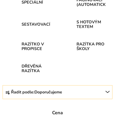
SPECIÁLNÍ
(AUTOMATICKÁ)
S HOTOVÝM
SESTAVOVACÍ
TEXTEM
RAZÍTKO V
RAZÍTKA PRO
PROPISCE
ŠKOLY
DŘEVĚNÁ
RAZÍTKA
Ř
Řadit podle:
Doporučujeme
a
z
e
Cena
n