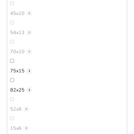
45x10
0
54x13
0
70x10
0
75x15
1
82x25
1
52x8
0
15x6
0