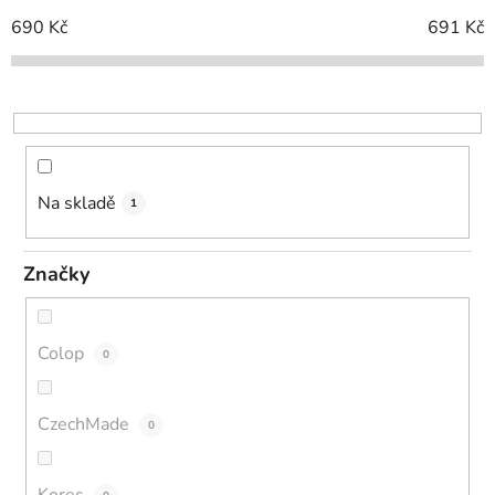
í
690
Kč
691
Kč
p
r
o
d
u
k
Na skladě
1
t
ů
Značky
Colop
0
CzechMade
0