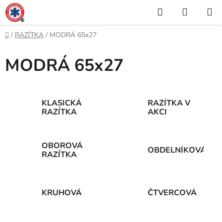
Přejít
Hledat
NÁKUP
na
KOŠÍK
obsah
Domů
/
RAZÍTKA
/
MODRÁ 65x27
MODRÁ 65x27
KLASICKÁ
RAZÍTKA V
RAZÍTKA
AKCI
OBOROVÁ
OBDELNÍKOVÁ
RAZÍTKA
KRUHOVÁ
ČTVERCOVÁ