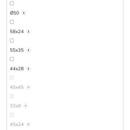
Ø50
1
58x24
1
55x35
1
44x28
1
45x45
0
33x9
0
45x24
0