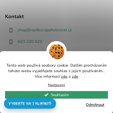
Kontakt
shop
@
razitkovapohotovost.cz
603 320 620
Tento web používá soubory cookie. Dalším procházením
tohoto webu vyjadřujete souhlas s jejich používáním..
Návrhář designu
Více informací
zde
a
zde
Nastavení
Vytvořil Shoptet
Souhlasím
Copyright 2026
Razítková pohotovost - nejlevnější
razítka v ČR
. Všechna práva vyhrazena.
Upravit
VYBERTE NA 3 KLIKNUTÍ
Odmítnout
nastavení cookies