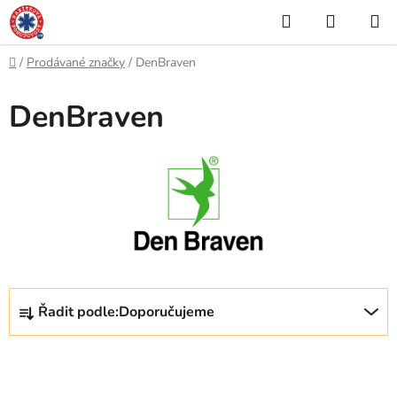
Přejít
Hledat
NÁKUP
na
KOŠÍK
obsah
Domů
/
Prodávané značky
/
DenBraven
DenBraven
Ř
Řadit podle:
Doporučujeme
a
z
V
e
ý
n