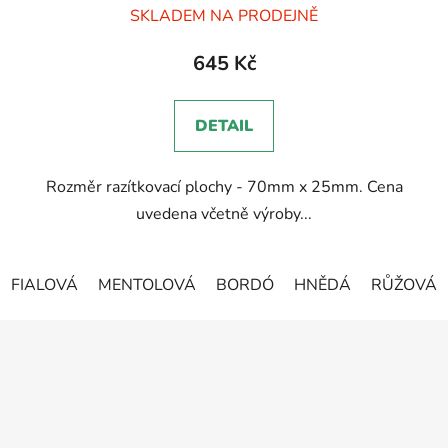
SKLADEM NA PRODEJNĚ
hodnocení
produktu
645 Kč
je
5,0
DETAIL
z
5
Rozměr razítkovací plochy - 70mm x 25mm. Cena
hvězdiček.
uvedena včetně výroby...
FIALOVÁ
MENTOLOVÁ
BORDÓ
HNĚDÁ
RŮŽOVÁ
Z
á
p
a
t