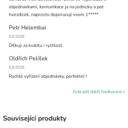
objednavkami, komunikace ja na jednicku a pet
hvezdicek, naprosto doporucuji vsem 1*****
Petr Helembai
Hodnocení obchodu je 5 z 5 hvězdiček.
6.8.2026
Děkuji za kvalitu i rychlost.
Oldřich Pelíšek
Hodnocení obchodu je 5 z 5 hvězdiček.
5.8.2026
Rychlé vyřízení objednávky, perfektní !
Zobrazit další hodnocení
Související produkty