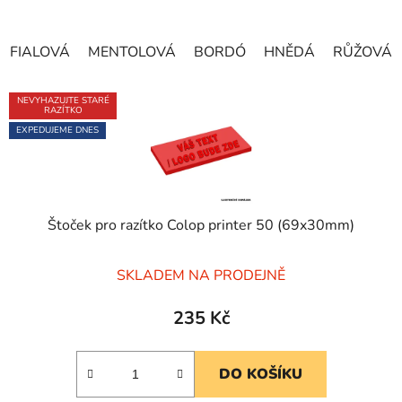
FIALOVÁ
MENTOLOVÁ
BORDÓ
HNĚDÁ
RŮŽOVÁ
NEVYHAZUJTE STARÉ
RAZÍTKO
EXPEDUJEME DNES
Štoček pro razítko Colop printer 50 (69x30mm)
Průměrné
SKLADEM NA PRODEJNĚ
hodnocení
produktu
235 Kč
je
5,0
DO KOŠÍKU
z