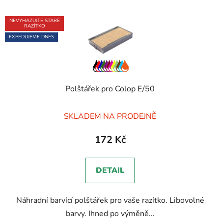
NEVYHAZUJTE STARÉ
RAZÍTKO
EXPEDUJEME DNES
Polštářek pro Colop E/50
Průměrné
SKLADEM NA PRODEJNĚ
hodnocení
produktu
172 Kč
je
5,0
DETAIL
z
5
Náhradní barvící polštářek pro vaše razítko. Libovolné
hvězdiček.
barvy. Ihned po výměně...