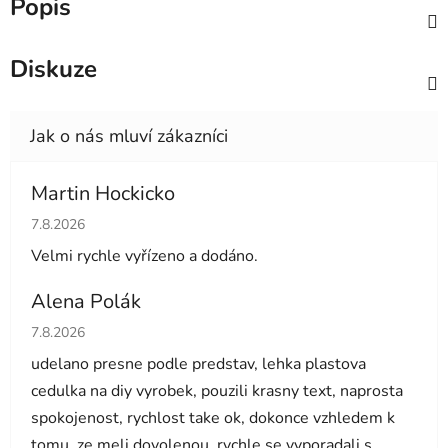
Popis
Diskuze
Martin Hockicko
Hodnocení obchodu je 5 z 5 hvězdiček.
7.8.2026
Velmi rychle vyřízeno a dodáno.
Alena Polák
Hodnocení obchodu je 5 z 5 hvězdiček.
7.8.2026
udelano presne podle predstav, lehka plastova
cedulka na diy vyrobek, pouzili krasny text, naprosta
spokojenost, rychlost take ok, dokonce vzhledem k
tomu, ze meli dovolenou, rychle se vyporadali s