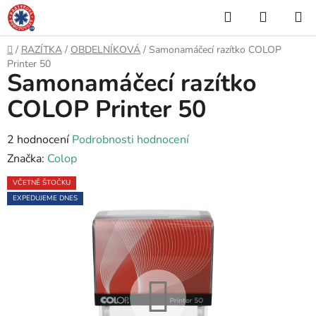
Přejít
Hledat
NÁKUP
na
KOŠÍK
obsah
Domů
/
RAZÍTKA
/
OBDELNÍKOVÁ
/
Samonamáčecí razítko COLOP
Printer 50
Samonamáčecí razítko
COLOP Printer 50
Průměrné
2 hodnocení
Podrobnosti hodnocení
hodnocení
Značka:
Colop
produktu
VČETNĚ ŠTOČKU
je
EXPEDUJEME DNES
5,0
z
5
hvězdiček.