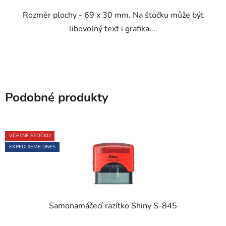
5
Rozměr plochy - 69 x 30 mm. Na štočku může být
hvězdiček.
libovolný text i grafika....
Podobné produkty
VČETNĚ ŠTOČKU
EXPEDUJEME DNES
Samonamáčecí razítko Shiny S-845
Průměrné