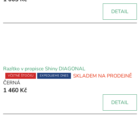
DETAIL
Razítko v propisce Shiny DIAGONAL
SKLADEM NA PRODEJNĚ
Průměrné
VČETNĚ ŠTOČKU
EXPEDUJEME DNES
ČERNÁ
hodnocení
1 460 Kč
produktu
je
DETAIL
5,0
z
5
hvězdiček.