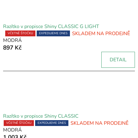
Razítko v propisce Shiny CLASSIC G LIGHT
SKLADEM NA PRODEJNĚ
Průměrné
VČETNĚ ŠTOČKU
EXPEDUJEME DNES
MODRÁ
hodnocení
897 Kč
produktu
je
DETAIL
5,0
z
5
hvězdiček.
Razítko v propisce Shiny CLASSIC
SKLADEM NA PRODEJNĚ
VČETNĚ ŠTOČKU
EXPEDUJEME DNES
MODRÁ
1 003 Kč