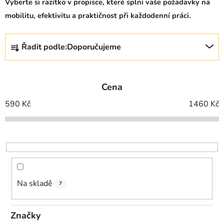
Vyberte si razítko v propisce, které splní vaše požadavky na
mobilitu, efektivitu a praktičnost při každodenní práci.
Ř
Řadit podle:
Doporučujeme
a
z
e
Cena
n
í
590
Kč
1460
Kč
p
r
o
d
u
k
Na skladě
7
t
ů
Značky