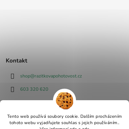
Kontakt
shop
@
razitkovapohotovost.cz
603 320 620
Tento web používá soubory cookie. Dalším procházením
tohoto webu vyjadřujete souhlas s jejich používáním..
Návrhář designu