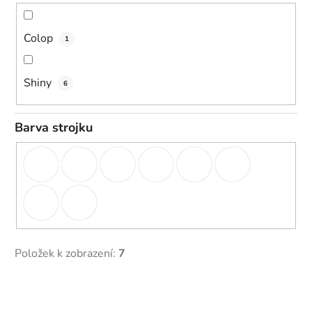
Colop
1
Shiny
6
Barva strojku
Položek k zobrazení:
7
V