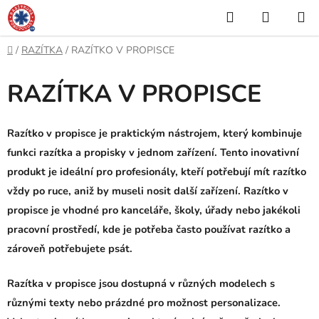
Přejít
Hledat
NÁKUP
na
KOŠÍK
obsah
Domů
/
RAZÍTKA
/
RAZÍTKO V PROPISCE
RAZÍTKA V PROPISCE
Razítko v propisce je praktickým nástrojem, který kombinuje
funkci razítka a propisky v jednom zařízení. Tento inovativní
produkt je ideální pro profesionály, kteří potřebují mít razítko
vždy po ruce, aniž by museli nosit další zařízení. Razítko v
propisce je vhodné pro kanceláře, školy, úřady nebo jakékoli
pracovní prostředí, kde je potřeba často používat razítko a
zároveň potřebujete psát.
Razítka v propisce jsou dostupná v různých modelech s
různými texty nebo prázdné pro možnost personalizace.