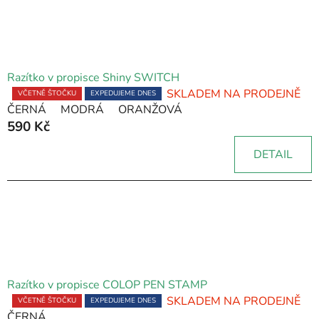
ý
p
i
s
p
Razítko v propisce Shiny SWITCH
r
SKLADEM NA PRODEJNĚ
Průměrné
VČETNĚ ŠTOČKU
EXPEDUJEME DNES
o
ČERNÁ
MODRÁ
ORANŽOVÁ
hodnocení
590 Kč
produktu
d
je
u
DETAIL
5,0
k
z
t
5
ů
hvězdiček.
Razítko v propisce COLOP PEN STAMP
SKLADEM NA PRODEJNĚ
Průměrné
VČETNĚ ŠTOČKU
EXPEDUJEME DNES
ČERNÁ
hodnocení