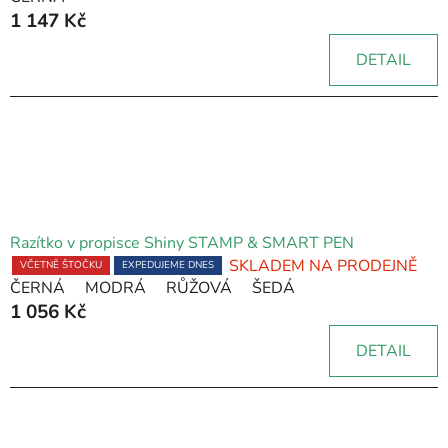
1 147 Kč
produktu
je
DETAIL
5,0
z
5
hvězdiček.
Razítko v propisce Shiny STAMP & SMART PEN
SKLADEM NA PRODEJNĚ
VČETNĚ ŠTOČKU
EXPEDUJEME DNES
ČERNÁ
MODRÁ
RŮŽOVÁ
ŠEDÁ
1 056 Kč
DETAIL