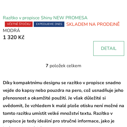
Razítko v propisce Shiny NEW PROMESA
SKLADEM NA PRODEJNĚ
Průměrné
VČETNĚ ŠTOČKU
EXPEDUJEME DNES
MODRÁ
hodnocení
1 320 Kč
produktu
je
DETAIL
5,0
z
5
7
položek celkem
O
hvězdiček.
v
l
Díky kompaktnímu designu se razítko v propisce snadno
á
vejde do kapsy nebo pouzdra na pero, což usnadňuje jeho
d
přenosnost a okamžité použití. Je však důležité si
a
c
uvědomit, že vzhledem k malé ploše otisku není možné na
í
tomto razítku umístit velké množství textu. Razítko v
p
propisce je tedy ideální pro stručné informace, jako je
r