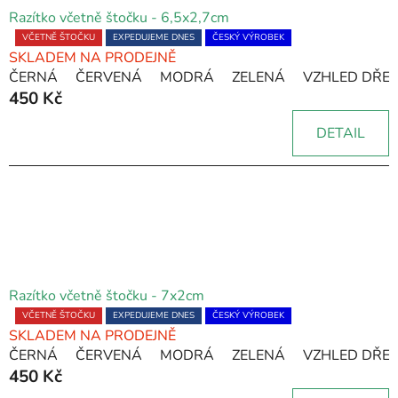
Razítko včetně štočku - 6,5x2,7cm
Průměrné
VČETNĚ ŠTOČKU
EXPEDUJEME DNES
ČESKÝ VÝROBEK
SKLADEM NA PRODEJNĚ
hodnocení
ČERNÁ
ČERVENÁ
MODRÁ
ZELENÁ
VZHLED DŘE
produktu
450 Kč
je
5,0
DETAIL
z
5
hvězdiček.
Razítko včetně štočku - 7x2cm
Průměrné
VČETNĚ ŠTOČKU
EXPEDUJEME DNES
ČESKÝ VÝROBEK
SKLADEM NA PRODEJNĚ
hodnocení
ČERNÁ
ČERVENÁ
MODRÁ
ZELENÁ
VZHLED DŘE
produktu
450 Kč
je
5,0