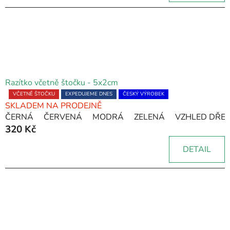
5
hvězdiček.
Razítko včetně štočku - 5x2cm
Průměrné
VČETNĚ ŠTOČKU
EXPEDUJEME DNES
ČESKÝ VÝROBEK
SKLADEM NA PRODEJNĚ
hodnocení
ČERNÁ
ČERVENÁ
MODRÁ
ZELENÁ
VZHLED DŘE
produktu
320 Kč
je
5,0
DETAIL
z
5
hvězdiček.