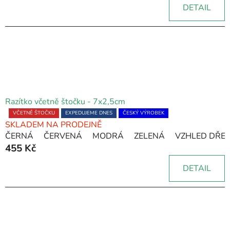
DETAIL
z
5
hvězdiček.
Razítko včetně štočku - 7x2,5cm
Průměrné
VČETNĚ ŠTOČKU
EXPEDUJEME DNES
ČESKÝ VÝROBEK
SKLADEM NA PRODEJNĚ
hodnocení
ČERNÁ
ČERVENÁ
MODRÁ
ZELENÁ
VZHLED DŘE
produktu
455 Kč
je
5,0
DETAIL
z
5
hvězdiček.