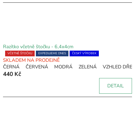
hvězdiček.
Razítko včetně štočku - 6,4x4cm
Průměrné
VČETNĚ ŠTOČKU
EXPEDUJEME DNES
ČESKÝ VÝROBEK
SKLADEM NA PRODEJNĚ
hodnocení
ČERNÁ
ČERVENÁ
MODRÁ
ZELENÁ
VZHLED DŘE
produktu
440 Kč
je
5,0
DETAIL
z
5
hvězdiček.