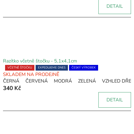
5,0
DETAIL
z
5
hvězdiček.
Razítko včetně štočku - 5,1x4,1cm
Průměrné
VČETNĚ ŠTOČKU
EXPEDUJEME DNES
ČESKÝ VÝROBEK
SKLADEM NA PRODEJNĚ
hodnocení
ČERNÁ
ČERVENÁ
MODRÁ
ZELENÁ
VZHLED DŘE
produktu
340 Kč
je
5,0
DETAIL
z
5
hvězdiček.