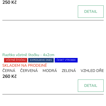
250 Kč
je
5,0
DETAIL
z
5
hvězdiček.
Razítko včetně štočku - 4x2cm
Průměrné
VČETNĚ ŠTOČKU
EXPEDUJEME DNES
ČESKÝ VÝROBEK
SKLADEM NA PRODEJNĚ
hodnocení
ČERNÁ
ČERVENÁ
MODRÁ
ZELENÁ
VZHLED DŘE
produktu
260 Kč
je
5,0
DETAIL
z
5
hvězdiček.