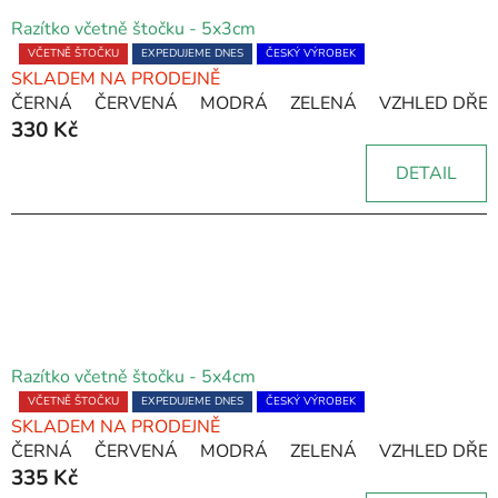
Razítko včetně štočku - 5x3cm
Průměrné
VČETNĚ ŠTOČKU
EXPEDUJEME DNES
ČESKÝ VÝROBEK
SKLADEM NA PRODEJNĚ
hodnocení
ČERNÁ
ČERVENÁ
MODRÁ
ZELENÁ
VZHLED DŘE
produktu
330 Kč
je
5,0
DETAIL
z
5
hvězdiček.
Razítko včetně štočku - 5x4cm
Průměrné
VČETNĚ ŠTOČKU
EXPEDUJEME DNES
ČESKÝ VÝROBEK
SKLADEM NA PRODEJNĚ
hodnocení
ČERNÁ
ČERVENÁ
MODRÁ
ZELENÁ
VZHLED DŘE
produktu
335 Kč
je