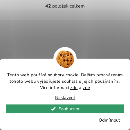
hvězdiček.
42
položek celkem
O
v
l
Z
á
á
d
p
a
a
c
t
í
p
í
r
v
Tento web používá soubory cookie. Dalším procházením
k
tohoto webu vyjadřujete souhlas s jejich používáním..
y
Více informací
zde
a
zde
v
ý
Nastavení
p
Souhlasím
i
s
Odmítnout
u