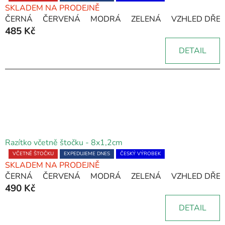
SKLADEM NA PRODEJNĚ
hodnocení
ČERNÁ
ČERVENÁ
MODRÁ
ZELENÁ
VZHLED DŘE
produktu
485 Kč
je
5,0
DETAIL
z
5
hvězdiček.
Razítko včetně štočku - 8x1,2cm
Průměrné
VČETNĚ ŠTOČKU
EXPEDUJEME DNES
ČESKÝ VÝROBEK
SKLADEM NA PRODEJNĚ
hodnocení
ČERNÁ
ČERVENÁ
MODRÁ
ZELENÁ
VZHLED DŘE
produktu
490 Kč
je
5,0
DETAIL
z
5