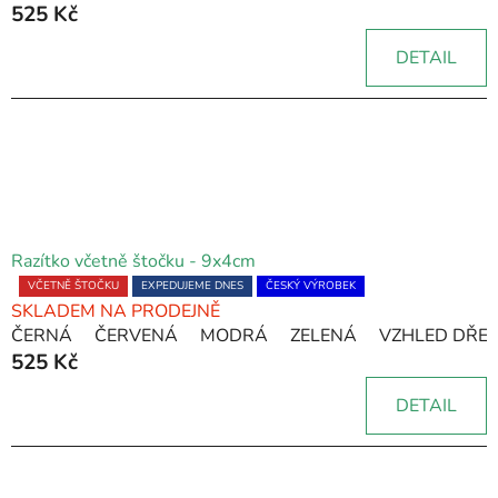
525 Kč
je
5,0
DETAIL
z
5
hvězdiček.
Razítko včetně štočku - 9x4cm
Průměrné
VČETNĚ ŠTOČKU
EXPEDUJEME DNES
ČESKÝ VÝROBEK
SKLADEM NA PRODEJNĚ
hodnocení
ČERNÁ
ČERVENÁ
MODRÁ
ZELENÁ
VZHLED DŘE
produktu
525 Kč
je
5,0
DETAIL
z
5
hvězdiček.