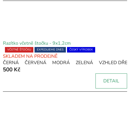
hvězdiček.
Razítko včetně štočku - 9x1,2cm
Průměrné
VČETNĚ ŠTOČKU
EXPEDUJEME DNES
ČESKÝ VÝROBEK
SKLADEM NA PRODEJNĚ
hodnocení
ČERNÁ
ČERVENÁ
MODRÁ
ZELENÁ
VZHLED DŘE
produktu
500 Kč
je
5,0
DETAIL
z
5
hvězdiček.