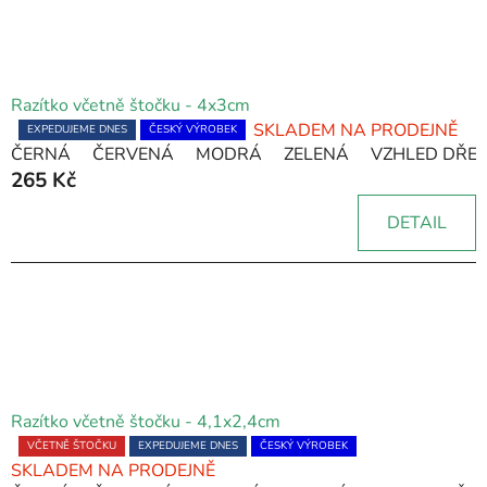
Razítko včetně štočku - 4x3cm
SKLADEM NA PRODEJNĚ
Průměrné
EXPEDUJEME DNES
ČESKÝ VÝROBEK
ČERNÁ
ČERVENÁ
MODRÁ
ZELENÁ
VZHLED DŘE
hodnocení
265 Kč
produktu
je
DETAIL
5,0
z
5
hvězdiček.
Razítko včetně štočku - 4,1x2,4cm
Průměrné
VČETNĚ ŠTOČKU
EXPEDUJEME DNES
ČESKÝ VÝROBEK
SKLADEM NA PRODEJNĚ
hodnocení