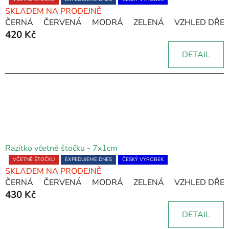
Průměrné
SKLADEM NA PRODEJNĚ
hodnocení
ČERNÁ
ČERVENÁ
MODRÁ
ZELENÁ
VZHLED DŘE
produktu
420 Kč
je
5,0
DETAIL
z
5
hvězdiček.
Razítko včetně štočku - 7x1cm
Průměrné
VČETNĚ ŠTOČKU
EXPEDUJEME DNES
ČESKÝ VÝROBEK
SKLADEM NA PRODEJNĚ
hodnocení
ČERNÁ
ČERVENÁ
MODRÁ
ZELENÁ
VZHLED DŘE
produktu
430 Kč
je
5,0
DETAIL
z
5