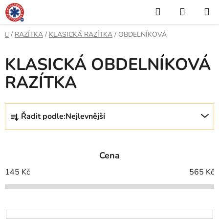
Přejít
Hledat
NÁKUP
na
KOŠÍK
obsah
Domů
/
RAZÍTKA
/
KLASICKÁ RAZÍTKA
/
OBDELNÍKOVÁ
KLASICKÁ OBDELNÍKOVÁ
RAZÍTKA
Ř
Řadit podle:
Nejlevnější
a
z
e
Cena
n
í
145
Kč
565
Kč
p
r
o