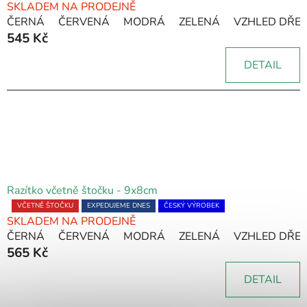
SKLADEM NA PRODEJNĚ
hodnocení
ČERNÁ
ČERVENÁ
MODRÁ
ZELENÁ
VZHLED DŘE
produktu
545 Kč
je
5,0
DETAIL
z
5
hvězdiček.
Razítko včetně štočku - 9x8cm
Průměrné
VČETNĚ ŠTOČKU
EXPEDUJEME DNES
ČESKÝ VÝROBEK
SKLADEM NA PRODEJNĚ
hodnocení
ČERNÁ
ČERVENÁ
MODRÁ
ZELENÁ
VZHLED DŘE
produktu
565 Kč
je
5,0
DETAIL
z
5