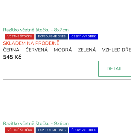
Razítko včetně štočku - 8x7cm
Průměrné
VČETNĚ ŠTOČKU
EXPEDUJEME DNES
ČESKÝ VÝROBEK
SKLADEM NA PRODEJNĚ
hodnocení
ČERNÁ
ČERVENÁ
MODRÁ
ZELENÁ
VZHLED DŘE
produktu
545 Kč
je
5,0
DETAIL
z
5
hvězdiček.
Razítko včetně štočku - 9x6cm
Průměrné
VČETNĚ ŠTOČKU
EXPEDUJEME DNES
ČESKÝ VÝROBEK