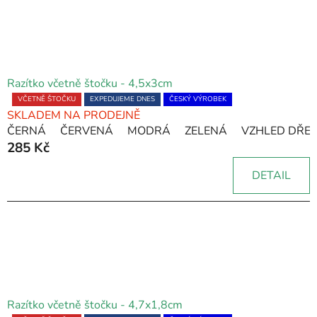
Razítko včetně štočku - 4,5x3cm
Průměrné
VČETNĚ ŠTOČKU
EXPEDUJEME DNES
ČESKÝ VÝROBEK
SKLADEM NA PRODEJNĚ
hodnocení
ČERNÁ
ČERVENÁ
MODRÁ
ZELENÁ
VZHLED DŘE
produktu
285 Kč
je
5,0
DETAIL
z
5
hvězdiček.
Razítko včetně štočku - 4,7x1,8cm