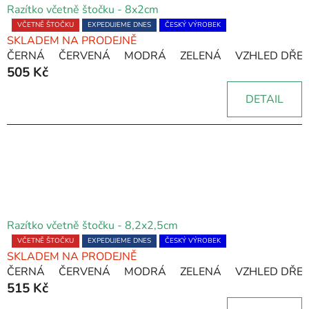
Razítko včetně štočku - 8x2cm
Průměrné
VČETNĚ ŠTOČKU
EXPEDUJEME DNES
ČESKÝ VÝROBEK
SKLADEM NA PRODEJNĚ
hodnocení
ČERNÁ
ČERVENÁ
MODRÁ
ZELENÁ
VZHLED DŘE
produktu
505 Kč
je
5,0
DETAIL
z
5
hvězdiček.
Razítko včetně štočku - 8,2x2,5cm
Průměrné
VČETNĚ ŠTOČKU
EXPEDUJEME DNES
ČESKÝ VÝROBEK
SKLADEM NA PRODEJNĚ
hodnocení
ČERNÁ
ČERVENÁ
MODRÁ
ZELENÁ
VZHLED DŘE
produktu
515 Kč
je
5,0