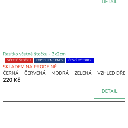
DETAIL
z
5
hvězdiček.
Razítko včetně štočku - 3x2cm
Průměrné
VČETNĚ ŠTOČKU
EXPEDUJEME DNES
ČESKÝ VÝROBEK
SKLADEM NA PRODEJNĚ
hodnocení
ČERNÁ
ČERVENÁ
MODRÁ
ZELENÁ
VZHLED DŘE
produktu
220 Kč
je
5,0
DETAIL
z
5
hvězdiček.