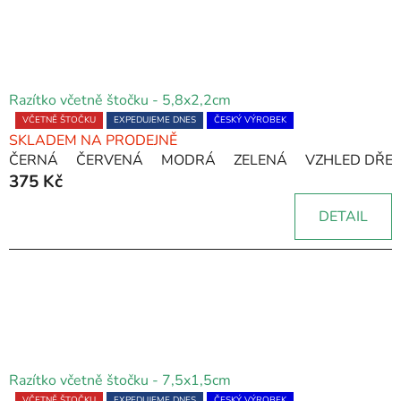
Razítko včetně štočku - 5,8x2,2cm
Průměrné
VČETNĚ ŠTOČKU
EXPEDUJEME DNES
ČESKÝ VÝROBEK
SKLADEM NA PRODEJNĚ
hodnocení
ČERNÁ
ČERVENÁ
MODRÁ
ZELENÁ
VZHLED DŘE
produktu
375 Kč
je
5,0
DETAIL
z
5
hvězdiček.
Razítko včetně štočku - 7,5x1,5cm
VČETNĚ ŠTOČKU
EXPEDUJEME DNES
ČESKÝ VÝROBEK