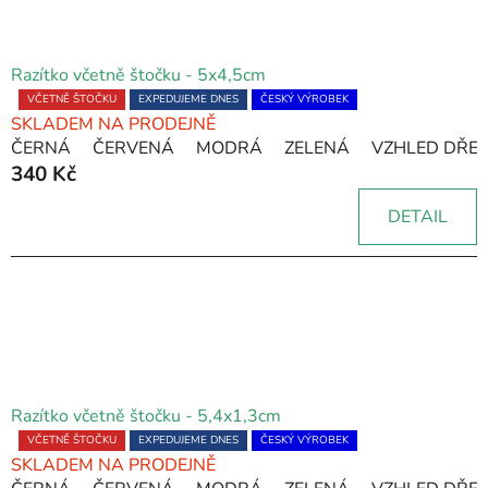
Razítko včetně štočku - 5x4,5cm
Průměrné
VČETNĚ ŠTOČKU
EXPEDUJEME DNES
ČESKÝ VÝROBEK
SKLADEM NA PRODEJNĚ
hodnocení
ČERNÁ
ČERVENÁ
MODRÁ
ZELENÁ
VZHLED DŘE
produktu
340 Kč
je
5,0
DETAIL
z
5
hvězdiček.
Razítko včetně štočku - 5,4x1,3cm
Průměrné
VČETNĚ ŠTOČKU
EXPEDUJEME DNES
ČESKÝ VÝROBEK
SKLADEM NA PRODEJNĚ
hodnocení