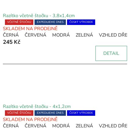
Razítko včetně štočku - 3,8x1,4cm
Průměrné
VČETNĚ ŠTOČKU
EXPEDUJEME DNES
ČESKÝ VÝROBEK
SKLADEM NA PRODEJNĚ
hodnocení
ČERNÁ
ČERVENÁ
MODRÁ
ZELENÁ
VZHLED DŘE
produktu
245 Kč
je
5,0
DETAIL
z
5
hvězdiček.
Razítko včetně štočku - 4x1,2cm
Průměrné
VČETNĚ ŠTOČKU
EXPEDUJEME DNES
ČESKÝ VÝROBEK
SKLADEM NA PRODEJNĚ
hodnocení
ČERNÁ
ČERVENÁ
MODRÁ
ZELENÁ
VZHLED DŘE
produktu