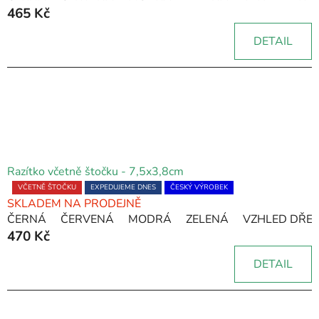
465 Kč
je
5,0
DETAIL
z
5
hvězdiček.
Razítko včetně štočku - 7,5x3,8cm
Průměrné
VČETNĚ ŠTOČKU
EXPEDUJEME DNES
ČESKÝ VÝROBEK
SKLADEM NA PRODEJNĚ
hodnocení
ČERNÁ
ČERVENÁ
MODRÁ
ZELENÁ
VZHLED DŘE
produktu
470 Kč
je
5,0
DETAIL
z
5
hvězdiček.