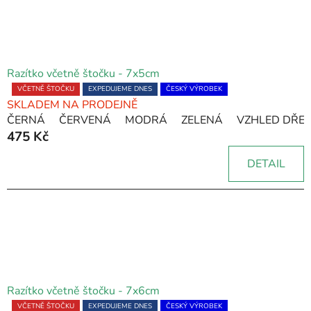
Razítko včetně štočku - 7x5cm
Průměrné
VČETNĚ ŠTOČKU
EXPEDUJEME DNES
ČESKÝ VÝROBEK
SKLADEM NA PRODEJNĚ
hodnocení
ČERNÁ
ČERVENÁ
MODRÁ
ZELENÁ
VZHLED DŘE
produktu
475 Kč
je
5,0
DETAIL
z
5
hvězdiček.
Razítko včetně štočku - 7x6cm
Průměrné
VČETNĚ ŠTOČKU
EXPEDUJEME DNES
ČESKÝ VÝROBEK