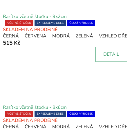
Razítko včetně štočku - 9x2cm
Průměrné
VČETNĚ ŠTOČKU
EXPEDUJEME DNES
ČESKÝ VÝROBEK
SKLADEM NA PRODEJNĚ
hodnocení
ČERNÁ
ČERVENÁ
MODRÁ
ZELENÁ
VZHLED DŘE
produktu
515 Kč
je
5,0
DETAIL
z
5
hvězdiček.
Razítko včetně štočku - 8x6cm
Průměrné
VČETNĚ ŠTOČKU
EXPEDUJEME DNES
ČESKÝ VÝROBEK
SKLADEM NA PRODEJNĚ
hodnocení
ČERNÁ
ČERVENÁ
MODRÁ
ZELENÁ
VZHLED DŘE
produktu