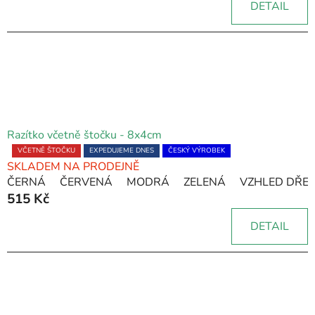
DETAIL
z
5
hvězdiček.
Razítko včetně štočku - 8x4cm
Průměrné
VČETNĚ ŠTOČKU
EXPEDUJEME DNES
ČESKÝ VÝROBEK
SKLADEM NA PRODEJNĚ
hodnocení
ČERNÁ
ČERVENÁ
MODRÁ
ZELENÁ
VZHLED DŘE
produktu
515 Kč
je
5,0
DETAIL
z
5
hvězdiček.