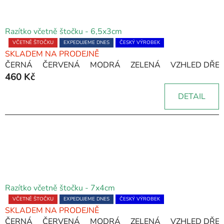
Razítko včetně štočku - 6,5x3cm
Průměrné
VČETNĚ ŠTOČKU
EXPEDUJEME DNES
ČESKÝ VÝROBEK
SKLADEM NA PRODEJNĚ
hodnocení
ČERNÁ
ČERVENÁ
MODRÁ
ZELENÁ
VZHLED DŘE
produktu
460 Kč
je
5,0
DETAIL
z
5
hvězdiček.
Razítko včetně štočku - 7x4cm
Průměrné
VČETNĚ ŠTOČKU
EXPEDUJEME DNES
ČESKÝ VÝROBEK
SKLADEM NA PRODEJNĚ
hodnocení
ČERNÁ
ČERVENÁ
MODRÁ
ZELENÁ
VZHLED DŘE
produktu