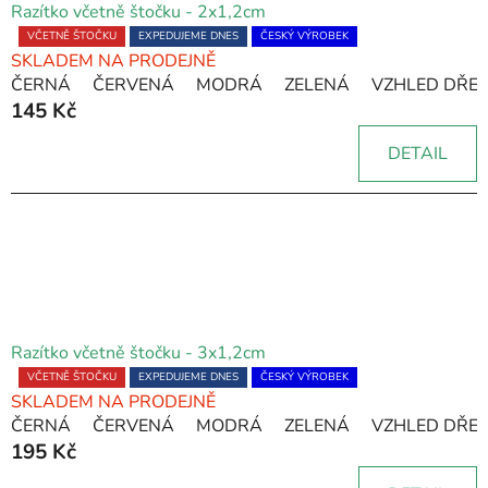
p
Razítko včetně štočku - 2x1,2cm
r
Průměrné
VČETNĚ ŠTOČKU
EXPEDUJEME DNES
ČESKÝ VÝROBEK
o
SKLADEM NA PRODEJNĚ
hodnocení
ČERNÁ
ČERVENÁ
MODRÁ
ZELENÁ
VZHLED DŘE
produktu
d
145 Kč
je
u
5,0
k
DETAIL
z
t
5
ů
hvězdiček.
Razítko včetně štočku - 3x1,2cm
Průměrné
VČETNĚ ŠTOČKU
EXPEDUJEME DNES
ČESKÝ VÝROBEK
SKLADEM NA PRODEJNĚ
hodnocení
ČERNÁ
ČERVENÁ
MODRÁ
ZELENÁ
VZHLED DŘE
produktu
195 Kč
je
5,0