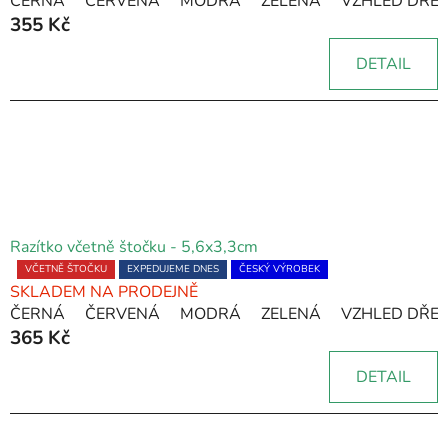
ČERNÁ
ČERVENÁ
MODRÁ
ZELENÁ
VZHLED DŘE
produktu
355 Kč
je
5,0
DETAIL
z
5
hvězdiček.
Razítko včetně štočku - 5,6x3,3cm
Průměrné
VČETNĚ ŠTOČKU
EXPEDUJEME DNES
ČESKÝ VÝROBEK
SKLADEM NA PRODEJNĚ
hodnocení
ČERNÁ
ČERVENÁ
MODRÁ
ZELENÁ
VZHLED DŘE
produktu
365 Kč
je
5,0
DETAIL
z
5
hvězdiček.