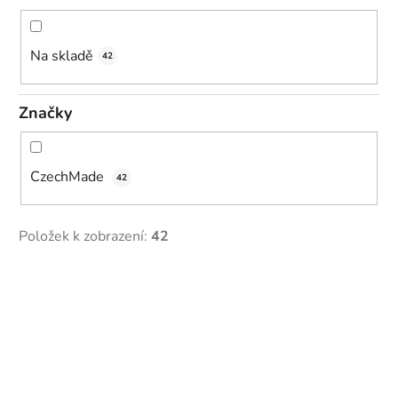
d
u
k
Na skladě
42
t
ů
Značky
CzechMade
42
Položek k zobrazení:
42
V
ý
p
i
s