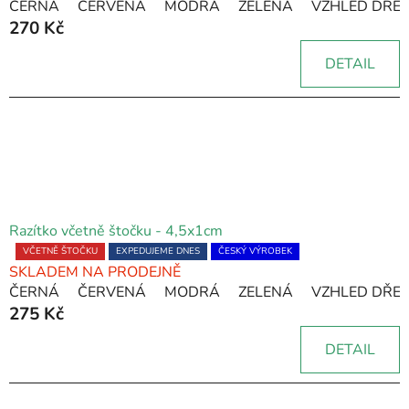
ČERNÁ
ČERVENÁ
MODRÁ
ZELENÁ
VZHLED DŘE
produktu
270 Kč
je
5,0
DETAIL
z
5
hvězdiček.
Razítko včetně štočku - 4,5x1cm
Průměrné
VČETNĚ ŠTOČKU
EXPEDUJEME DNES
ČESKÝ VÝROBEK
SKLADEM NA PRODEJNĚ
hodnocení
ČERNÁ
ČERVENÁ
MODRÁ
ZELENÁ
VZHLED DŘE
produktu
275 Kč
je
5,0
DETAIL
z
5
hvězdiček.