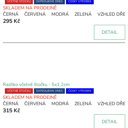
Průměrné
VČETNĚ ŠTOČKU
EXPEDUJEME DNES
ČESKÝ VÝROBEK
SKLADEM NA PRODEJNĚ
hodnocení
ČERNÁ
ČERVENÁ
MODRÁ
ZELENÁ
VZHLED DŘE
produktu
295 Kč
je
5,0
DETAIL
z
5
hvězdiček.
Razítko včetně štočku - 5x1,2cm
Průměrné
VČETNĚ ŠTOČKU
EXPEDUJEME DNES
ČESKÝ VÝROBEK
SKLADEM NA PRODEJNĚ
hodnocení
ČERNÁ
ČERVENÁ
MODRÁ
ZELENÁ
VZHLED DŘE
produktu
315 Kč
je
5,0
DETAIL
z