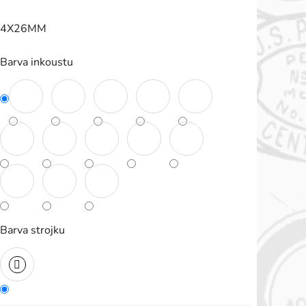
roduktu
64X26MM
e
,0
Barva inkoustu
vězdiček.
Barva strojku