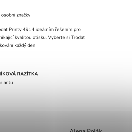
, osobní značky
odat Printy 4914 ideálním řešením pro
ikající kvalitou otisku. Vyberte si Trodat
tkování každý den!
ÍKOVÁ RAZÍTKA
ariantu
Alena Polák