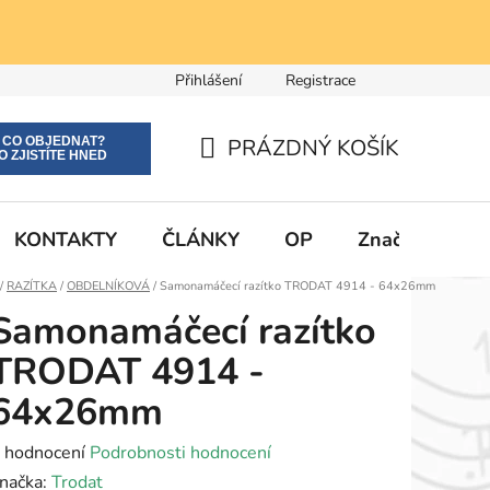
Přihlášení
Registrace
E CO OBJEDNAT?
PRÁZDNÝ KOŠÍK
O ZJISTÍTE HNED
NÁKUPNÍ
KOŠÍK
KONTAKTY
ČLÁNKY
OP
Značky
Domů
/
RAZÍTKA
/
OBDELNÍKOVÁ
/
Samonamáčecí razítko TRODAT 4914 - 64x26mm
Samonamáčecí razítko
TRODAT 4914 -
64x26mm
růměrné
 hodnocení
Podrobnosti hodnocení
odnocení
načka:
Trodat