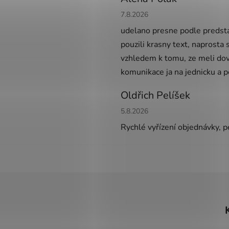
Hodnocení obchodu je 5 z 5 h
7.8.2026
udelano presne podle predsta
pouzili krasny text, naprosta
vzhledem k tomu, ze meli dov
komunikace ja na jednicku a 
Oldřich Pelíšek
Hodnocení obchodu je 5 z 5 h
5.8.2026
Rychlé vyřízení objednávky, pe