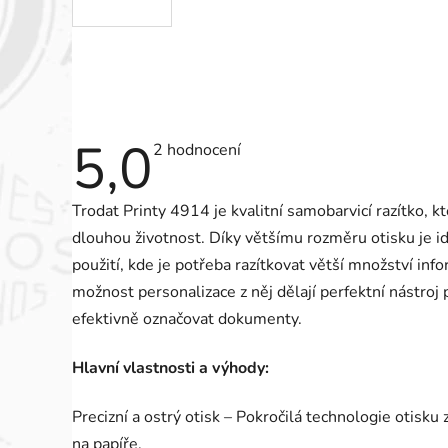
5,0
Průměrné
2 hodnocení
hodnocení
produktu
je
Trodat Printy 4914 je kvalitní samobarvicí razítko, k
5,0
z
dlouhou životnost. Díky většímu rozměru otisku je id
5
hvězdiček.
použití, kde je potřeba razítkovat větší množství in
možnost personalizace z něj dělají perfektní nástroj
efektivně označovat dokumenty.
Hlavní vlastnosti a výhody:
Precizní a ostrý otisk – Pokročilá technologie otisku 
na papíře.