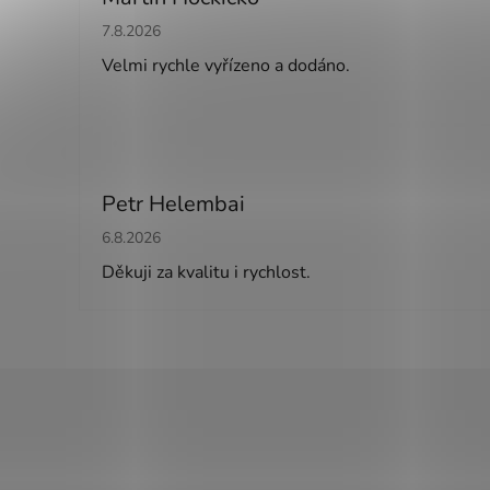
Hodnocení obchodu je 5 z 5 hvězdiček.
7.8.2026
Velmi rychle vyřízeno a dodáno.
Petr Helembai
Hodnocení obchodu je 5 z 5 hvězdiček.
6.8.2026
Děkuji za kvalitu i rychlost.
Z
á
p