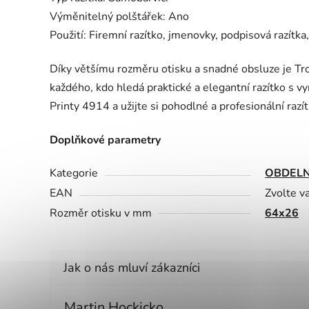
Výměnitelný polštářek: Ano
Použití: Firemní razítko, jmenovky, podpisová razítka
Díky většímu rozměru otisku a snadné obsluze je Tr
každého, kdo hledá praktické a elegantní razítko s vyn
Printy 4914 a užijte si pohodlné a profesionální razí
Doplňkové parametry
Kategorie
OBDELN
EAN
Zvolte v
Rozměr otisku v mm
64x26
Martin Hockicko