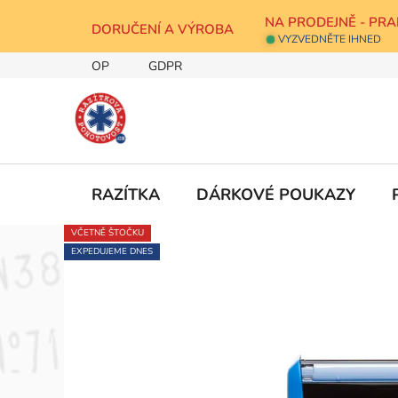
Přejít
NA PRODEJNĚ - PRA
na
DORUČENÍ A VÝROBA
VYZVEDNĚTE IHNED
obsah
OP
GDPR
RAZÍTKA
DÁRKOVÉ POUKAZY
VČETNĚ ŠTOČKU
EXPEDUJEME DNES