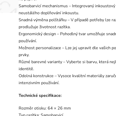
Samobarvicí mechanismus – Integrovaný inkoustový po
neustálého doplňování inkoustu.
Snadná výměna polštářku – V případě potřeby lze ra
prodlužuje životnost razítka.
Ergonomický design – Pohodlný tvar umožňuje snadné
používání.
Možnost personalizace – Lze jej upravit dle vašich po
prvky.
Různé barevné varianty – Vyberte si barvu, která ne
identitě.
Odolná konstrukce – Vysoce kvalitní materiály zaručuj
intenzivním používání.
Technické specifikace:
Rozměr otisku: 64 × 26 mm
Typ razítka: Samobarvicí