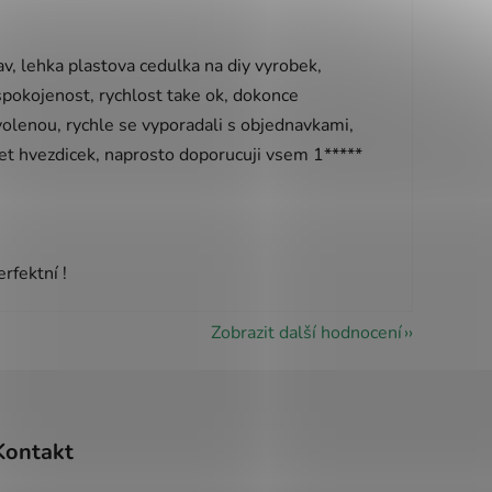
vězdiček.
v, lehka plastova cedulka na diy vyrobek,
 spokojenost, rychlost take ok, dokonce
olenou, rychle se vyporadali s objednavkami,
pet hvezdicek, naprosto doporucuji vsem 1*****
vězdiček.
rfektní !
Zobrazit další hodnocení
Kontakt