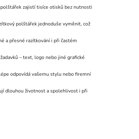
lštářek zajistí tisíce otisků bez nutnosti
zítkový polštářek jednoduše vyměnit, což
 a přesné razítkování i při častém
žadavků – text, logo nebo jiné grafické
jlépe odpovídá vašemu stylu nebo firemní
í dlouhou životnost a spolehlivost i při