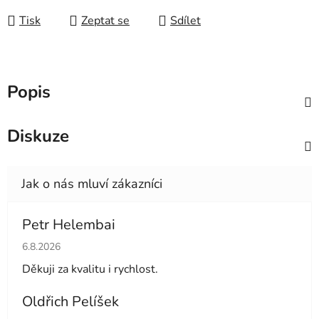
Tisk
Zeptat se
Sdílet
Popis
Diskuze
Petr Helembai
Hodnocení obchodu je 5 z 5 hvězdiček.
6.8.2026
Děkuji za kvalitu i rychlost.
Oldřich Pelíšek