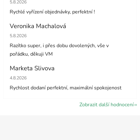
Hodnocení obchodu je 5 z 5 hvězdiček.
5.8.2026
Rychlé vyřízení objednávky, perfektní !
Veronika Machalová
Hodnocení obchodu je 5 z 5 hvězdiček.
5.8.2026
Razítko super, i přes dobu dovolených, vše v
pořádku, děkuji VM
Marketa Slivova
Hodnocení obchodu je 5 z 5 hvězdiček.
4.8.2026
Rychlost dodaní perfektní, maximální spokojenost
Zobrazit další hodnocení
Z
á
p