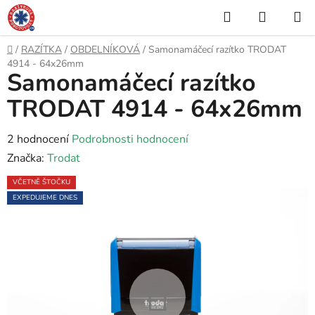
Přejít
Hledat
NÁKUP
na
KOŠÍK
obsah
Domů
/
RAZÍTKA
/
OBDELNÍKOVÁ
/
Samonamáčecí razítko TRODAT
4914 - 64x26mm
Samonamáčecí razítko
TRODAT 4914 - 64x26mm
Průměrné
2 hodnocení
Podrobnosti hodnocení
hodnocení
Značka:
Trodat
produktu
VČETNĚ ŠTOČKU
je
EXPEDUJEME DNES
5,0
z
5
hvězdiček.