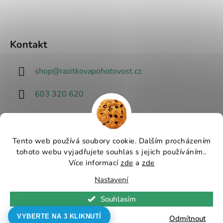
Kontakt
shop
@
razitkovapohotovost.cz
603 320 620
Tento web používá soubory cookie. Dalším procházením
tohoto webu vyjadřujete souhlas s jejich používáním..
Návrhář designu
Více informací
zde
a
zde
Nastavení
Vytvořil Shoptet
Souhlasím
Copyright 2026
Razítková pohotovost - nejlevnější
razítka v ČR
. Všechna práva vyhrazena.
Upravit
VYBERTE NA 3 KLIKNUTÍ
Odmítnout