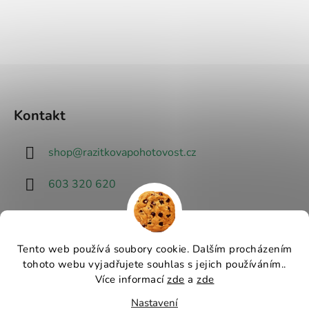
Kontakt
shop
@
razitkovapohotovost.cz
603 320 620
Tento web používá soubory cookie. Dalším procházením
tohoto webu vyjadřujete souhlas s jejich používáním..
Návrhář designu
Více informací
zde
a
zde
Nastavení