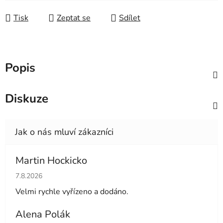
Měrná cena:
Tisk
Zeptat se
Sdílet
Popis
Diskuze
Martin Hockicko
Hodnocení obchodu je 5 z 5 hvězdiček.
7.8.2026
Velmi rychle vyřízeno a dodáno.
Alena Polák