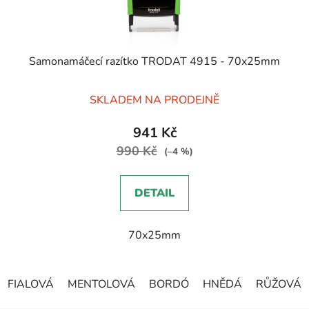
Samonamáčecí razítko TRODAT 4915 - 70x25mm
Průměrné
SKLADEM NA PRODEJNĚ
hodnocení
produktu
941 Kč
je
990 Kč
(–4 %)
5,0
z
DETAIL
5
hvězdiček.
70x25mm
FIALOVÁ
MENTOLOVÁ
BORDÓ
HNĚDÁ
RŮŽOVÁ