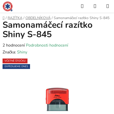
Přejít
Hledat
NÁKUP
na
KOŠÍK
obsah
Domů
/
RAZÍTKA
/
OBDELNÍKOVÁ
/
Samonamáčecí razítko Shiny S-845
Samonamáčecí razítko
Shiny S-845
Průměrné
2 hodnocení
Podrobnosti hodnocení
hodnocení
Značka:
Shiny
produktu
VČETNĚ ŠTOČKU
je
EXPEDUJEME DNES
5,0
z
5
hvězdiček.