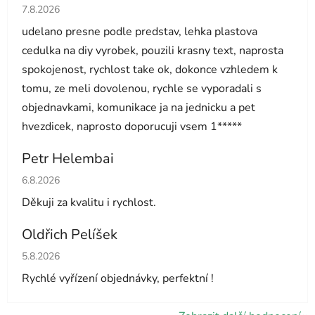
Hodnocení obchodu je 5 z 5 hvězdiček.
7.8.2026
udelano presne podle predstav, lehka plastova
cedulka na diy vyrobek, pouzili krasny text, naprosta
spokojenost, rychlost take ok, dokonce vzhledem k
tomu, ze meli dovolenou, rychle se vyporadali s
objednavkami, komunikace ja na jednicku a pet
hvezdicek, naprosto doporucuji vsem 1*****
Petr Helembai
Hodnocení obchodu je 5 z 5 hvězdiček.
6.8.2026
Děkuji za kvalitu i rychlost.
Oldřich Pelíšek
Hodnocení obchodu je 5 z 5 hvězdiček.
5.8.2026
Rychlé vyřízení objednávky, perfektní !