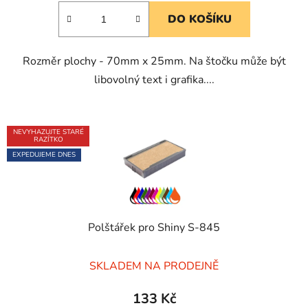
5,0
DO KOŠÍKU
z
5
Rozměr plochy - 70mm x 25mm. Na štočku může být
hvězdiček.
libovolný text i grafika....
NEVYHAZUJTE STARÉ
RAZÍTKO
EXPEDUJEME DNES
Polštářek pro Shiny S-845
Průměrné
SKLADEM NA PRODEJNĚ
hodnocení
produktu
133 Kč