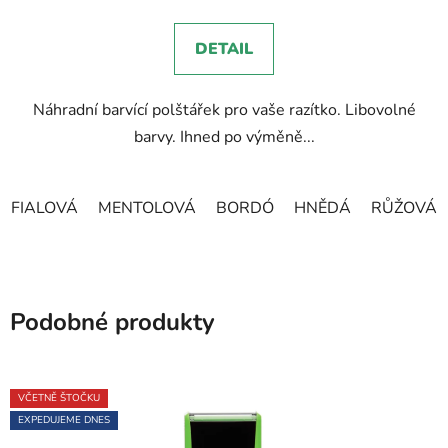
je
5,0
DETAIL
z
5
Náhradní barvící polštářek pro vaše razítko. Libovolné
hvězdiček.
barvy. Ihned po výměně...
FIALOVÁ
MENTOLOVÁ
BORDÓ
HNĚDÁ
RŮŽOVÁ
Podobné produkty
VČETNĚ ŠTOČKU
EXPEDUJEME DNES