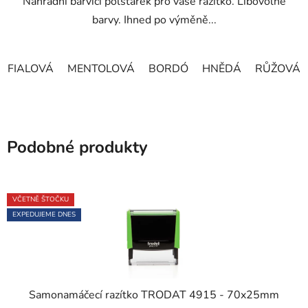
Náhradní barvící polštářek pro vaše razítko. Libovolné
hvězdiček.
barvy. Ihned po výměně...
FIALOVÁ
MENTOLOVÁ
BORDÓ
HNĚDÁ
RŮŽOVÁ
Podobné produkty
VČETNĚ ŠTOČKU
EXPEDUJEME DNES
Samonamáčecí razítko TRODAT 4915 - 70x25mm