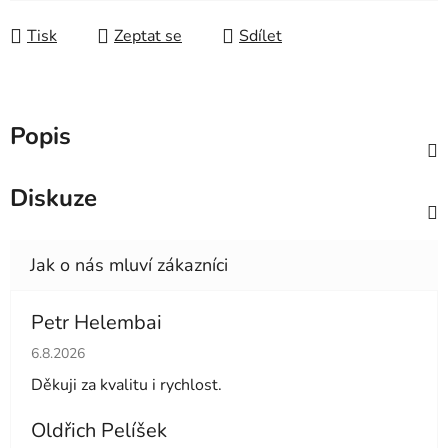
Měrná cena:
Tisk
Zeptat se
Sdílet
Popis
Diskuze
Petr Helembai
Hodnocení obchodu je 5 z 5 hvězdiček.
6.8.2026
Děkuji za kvalitu i rychlost.
Oldřich Pelíšek