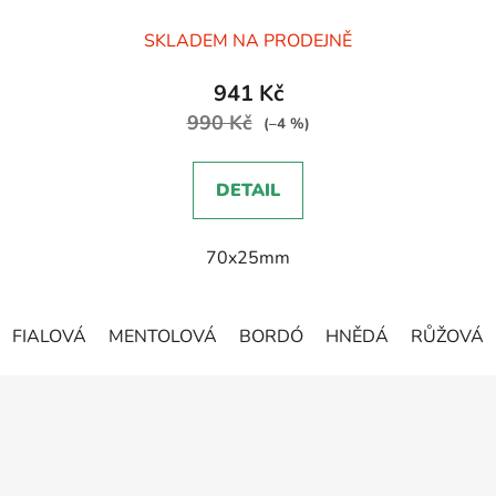
Průměrné
SKLADEM NA PRODEJNĚ
hodnocení
produktu
941 Kč
je
990 Kč
(–4 %)
5,0
z
DETAIL
5
hvězdiček.
70x25mm
FIALOVÁ
MENTOLOVÁ
BORDÓ
HNĚDÁ
RŮŽOVÁ
Z
á
p
a