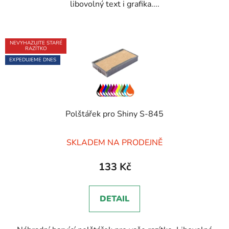
libovolný text i grafika....
NEVYHAZUJTE STARÉ
RAZÍTKO
EXPEDUJEME DNES
Polštářek pro Shiny S-845
Průměrné
SKLADEM NA PRODEJNĚ
hodnocení
produktu
133 Kč
je
5,0
DETAIL
z
5