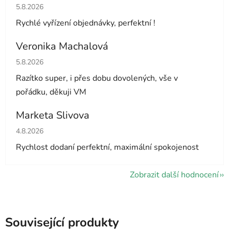
Hodnocení obchodu je 5 z 5 hvězdiček.
5.8.2026
Rychlé vyřízení objednávky, perfektní !
Veronika Machalová
Hodnocení obchodu je 5 z 5 hvězdiček.
5.8.2026
Razítko super, i přes dobu dovolených, vše v
pořádku, děkuji VM
Marketa Slivova
Hodnocení obchodu je 5 z 5 hvězdiček.
4.8.2026
Rychlost dodaní perfektní, maximální spokojenost
Zobrazit další hodnocení
Související produkty