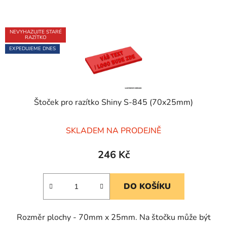
NEVYHAZUJTE STARÉ
RAZÍTKO
EXPEDUJEME DNES
Štoček pro razítko Shiny S-845 (70x25mm)
Průměrné
SKLADEM NA PRODEJNĚ
hodnocení
produktu
246 Kč
je
5,0
DO KOŠÍKU
z
5
Rozměr plochy - 70mm x 25mm. Na štočku může být
hvězdiček.