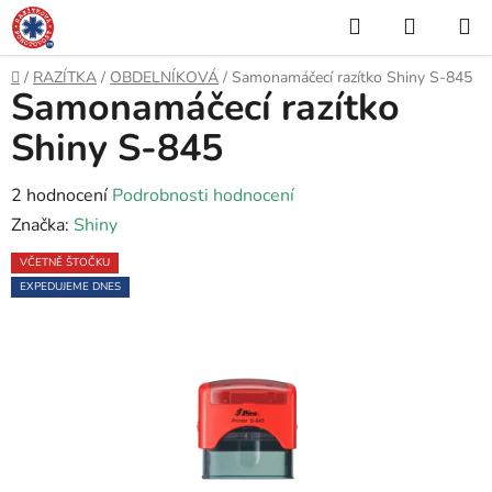
Přejít
Hledat
NÁKUP
na
KOŠÍK
obsah
Domů
/
RAZÍTKA
/
OBDELNÍKOVÁ
/
Samonamáčecí razítko Shiny S-845
Samonamáčecí razítko
Shiny S-845
Průměrné
2 hodnocení
Podrobnosti hodnocení
hodnocení
Značka:
Shiny
produktu
VČETNĚ ŠTOČKU
je
EXPEDUJEME DNES
5,0
z
5
hvězdiček.