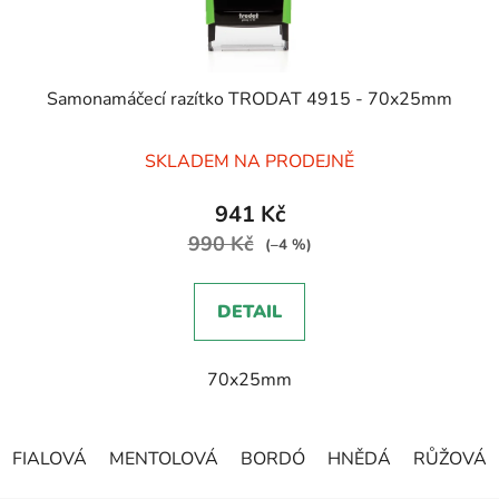
Samonamáčecí razítko TRODAT 4915 - 70x25mm
Průměrné
SKLADEM NA PRODEJNĚ
hodnocení
produktu
941 Kč
je
990 Kč
(–4 %)
5,0
z
DETAIL
5
hvězdiček.
70x25mm
FIALOVÁ
MENTOLOVÁ
BORDÓ
HNĚDÁ
RŮŽOVÁ