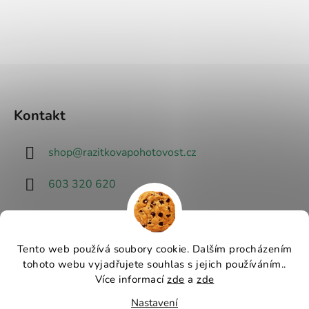
Kontakt
shop
@
razitkovapohotovost.cz
603 320 620
Tento web používá soubory cookie. Dalším procházením
tohoto webu vyjadřujete souhlas s jejich používáním..
Návrhář designu
Více informací
zde
a
zde
Nastavení