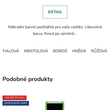
je
5,0
DETAIL
z
5
Náhradní barvící polštářek pro vaše razítko. Libovolné
hvězdiček.
barvy. Ihned po výměně...
FIALOVÁ
MENTOLOVÁ
BORDÓ
HNĚDÁ
RŮŽOVÁ
Podobné produkty
VČETNĚ ŠTOČKU
EXPEDUJEME DNES