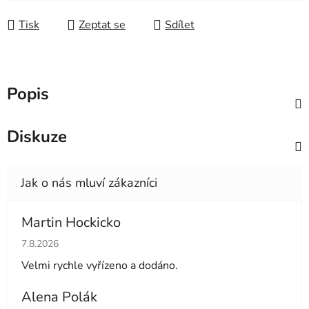
Měrná cena:
Tisk
Zeptat se
Sdílet
Popis
Diskuze
Martin Hockicko
Hodnocení obchodu je 5 z 5 hvězdiček.
7.8.2026
Velmi rychle vyřízeno a dodáno.
Alena Polák