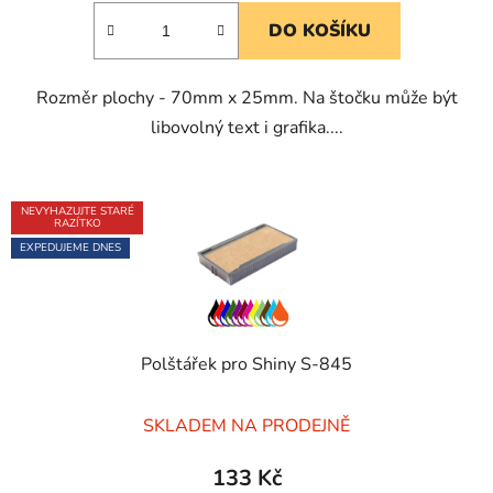
5,0
DO KOŠÍKU
z
5
Rozměr plochy - 70mm x 25mm. Na štočku může být
hvězdiček.
libovolný text i grafika....
NEVYHAZUJTE STARÉ
RAZÍTKO
EXPEDUJEME DNES
Polštářek pro Shiny S-845
Průměrné
SKLADEM NA PRODEJNĚ
hodnocení
produktu
133 Kč