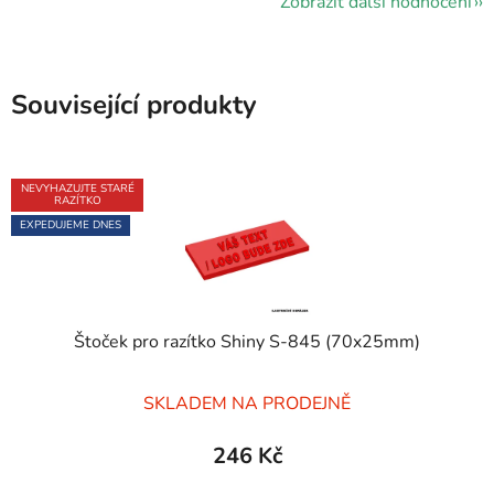
Zobrazit další hodnocení
Související produkty
NEVYHAZUJTE STARÉ
RAZÍTKO
EXPEDUJEME DNES
Štoček pro razítko Shiny S-845 (70x25mm)
Průměrné
SKLADEM NA PRODEJNĚ
hodnocení
produktu
246 Kč
je