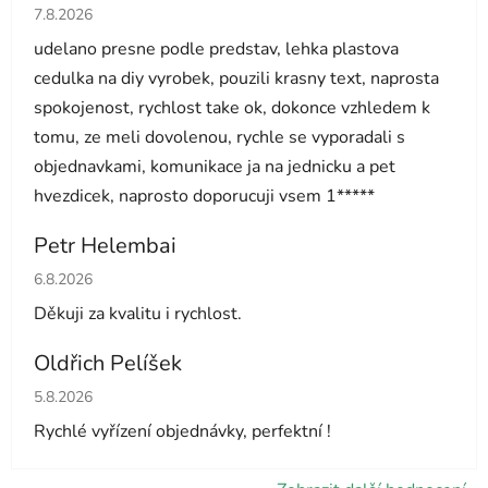
Hodnocení obchodu je 5 z 5 hvězdiček.
7.8.2026
udelano presne podle predstav, lehka plastova
cedulka na diy vyrobek, pouzili krasny text, naprosta
spokojenost, rychlost take ok, dokonce vzhledem k
tomu, ze meli dovolenou, rychle se vyporadali s
objednavkami, komunikace ja na jednicku a pet
hvezdicek, naprosto doporucuji vsem 1*****
Petr Helembai
Hodnocení obchodu je 5 z 5 hvězdiček.
6.8.2026
Děkuji za kvalitu i rychlost.
Oldřich Pelíšek
Hodnocení obchodu je 5 z 5 hvězdiček.
5.8.2026
Rychlé vyřízení objednávky, perfektní !