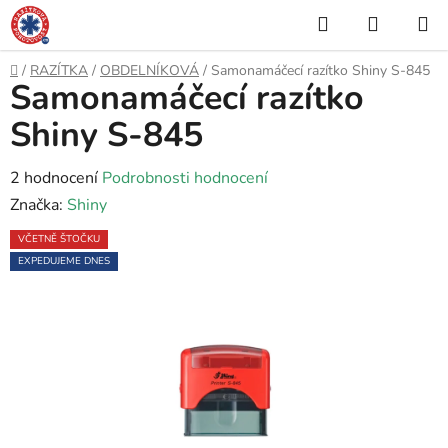
Přejít
Hledat
NÁKUP
na
KOŠÍK
obsah
Domů
/
RAZÍTKA
/
OBDELNÍKOVÁ
/
Samonamáčecí razítko Shiny S-845
Samonamáčecí razítko
Shiny S-845
Průměrné
2 hodnocení
Podrobnosti hodnocení
hodnocení
Značka:
Shiny
produktu
VČETNĚ ŠTOČKU
je
EXPEDUJEME DNES
5,0
z
5
hvězdiček.