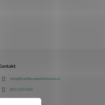
NÁ
ČERVENÁ
MODRÁ
SVĚTLE MODRÁ
ORANŽOV
BORDÓ
HNĚDÁ
RŮŽOVÁ
ŽLUTÁ
ZELENÁ
ČERN
Kontakt
shop
@
razitkovapohotovost.cz
603 320 620