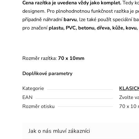
Cena razítka je uvedena vždy jako komplet.
Tedy ko
designem. Pro plnohodnotnou funkčnost razítka je 
případně náhradní
barvu
, lze také použít speciální b
pro značení
plastu, PVC, betonu, dřeva, kůže, kovu,
Rozměr razítka:
70 x 10mm
Doplňkové parametry
Kategorie
KLASIC
EAN
Zvolte v
Rozměr otisku
70 x 10