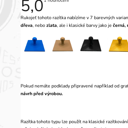
5,0
Průměrné
1 hodnocení
hodnocení
produktu
je
Rukojeť tohoto razítka nabízíme v 7 barevných varia
5,0
z
dřeva
, nebo
zlata
, ale i klasické barvy jako je
černá, 
5
hvězdiček.
Pokud nemáte podklady připravené například od graf
návrh před výrobou.
Razítka tohoto typu lze použít na klasické razítkován