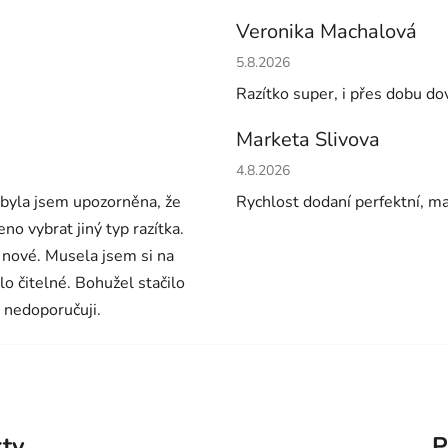
Veronika Machalová
Hodnocení obchodu je 5 z 5 h
5.8.2026
Razítko super, i přes dobu do
Marketa Slivova
Hodnocení obchodu je 5 z 5 h
4.8.2026
ebyla jsem upozorněna, že
Rychlost dodaní perfektní, m
o vybrat jiný typ razítka.
 nové. Musela jsem si na
ylo čitelné. Bohužel stačilo
 nedoporučuji.
kty
P