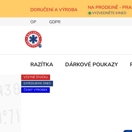
Přejít
NA PRODEJNĚ - PRA
na
DORUČENÍ A VÝROBA
VYZVEDNĚTE IHNED
obsah
OP
GDPR
RAZÍTKA
DÁRKOVÉ POUKAZY
VČETNĚ ŠTOČKU
EXPEDUJEME DNES
ČESKÝ VÝROBEK