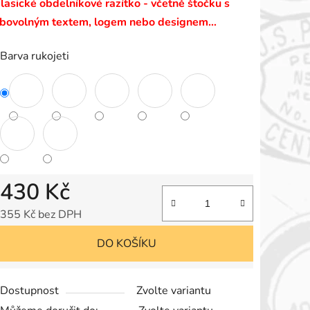
lasické obdelníkové razítko - včetně štočku s
e
ibovolným textem, logem nebo designem…
,0
Barva rukojeti
vězdiček.
430 Kč
355 Kč bez DPH
Měrná cena:
DO KOŠÍKU
Dostupnost
Zvolte variantu