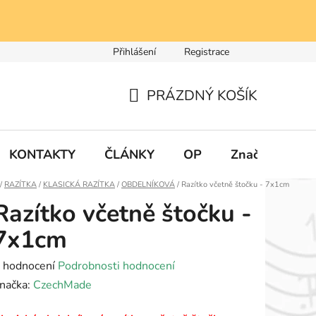
Přihlášení
Registrace
PRÁZDNÝ KOŠÍK
NÁKUPNÍ
KOŠÍK
KONTAKTY
ČLÁNKY
OP
Značky
Domů
/
RAZÍTKA
/
KLASICKÁ RAZÍTKA
/
OBDELNÍKOVÁ
/
Razítko včetně štočku - 7x1cm
Razítko včetně štočku -
7x1cm
růměrné
 hodnocení
Podrobnosti hodnocení
odnocení
načka:
CzechMade
roduktu