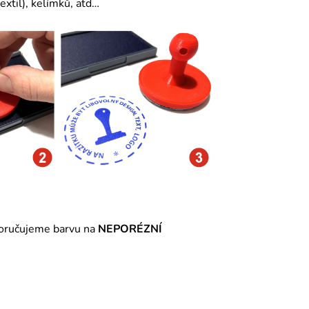
extil
), kelímků, atd…
poručujeme barvu na
NEPORÉZNÍ