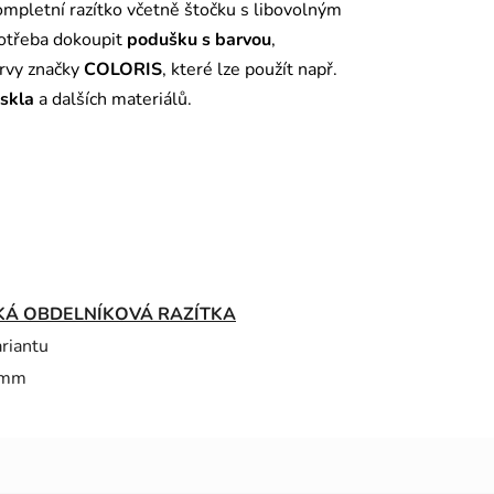
mpletní razítko včetně štočku s libovolným
potřeba dokoupit
podušku s barvou
,
arvy značky
COLORIS
, které lze použít např.
 skla
a dalších materiálů.
KÁ OBDELNÍKOVÁ RAZÍTKA
ariantu
 mm