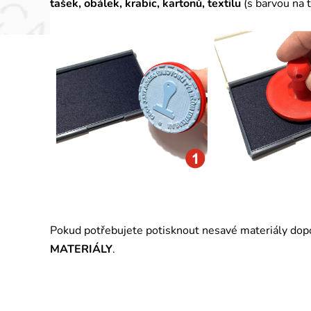
tašek, obálek, krabic, kartonů, textilu
(
s barvou na t
Pokud potřebujete potisknout nesavé materiály do
MATERIÁLY
.