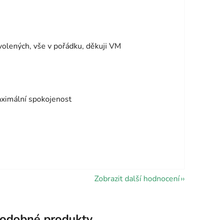
vězdiček.
volených, vše v pořádku, děkuji VM
vězdiček.
aximální spokojenost
Zobrazit další hodnocení
odobné produkty