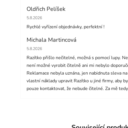
Oldřich Pelíšek
Hodnocení obchodu je 5 z 5 hvězdiček.
5.8.2026
Rychlé vyřízení objednávky, perfektní !
Michala Martincová
Hodnocení obchodu je 1 z 5 hvězdiček.
5.8.2026
Razítko přišlo nečitelné, možná s pomocí lupy. N
není možné vyrobit čitelně ani mi nebylo doporučen
Reklamace nebyla uznána, jen nabidnuta sleva na
vlastní náklady upravit Razítko u jiné firmy, aby b
pouze kontaktovat, že nebude čitelné. Za mě tedy
Související produ