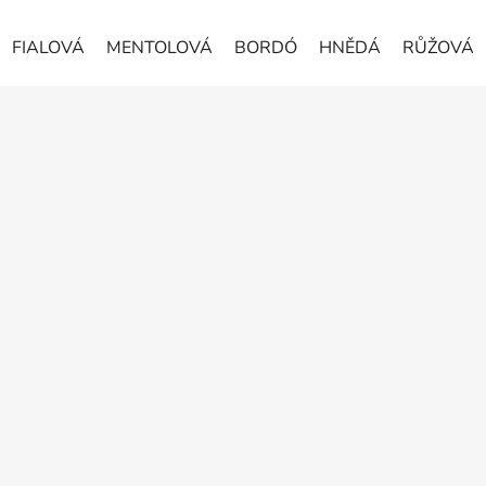
FIALOVÁ
MENTOLOVÁ
BORDÓ
HNĚDÁ
RŮŽOVÁ
Z
á
p
a
t
í