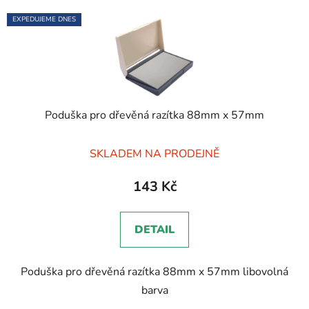
EXPEDUJEME DNES
Poduška pro dřevěná razítka 88mm x 57mm
Průměrné
SKLADEM NA PRODEJNĚ
hodnocení
produktu
143 Kč
je
5,0
DETAIL
z
5
Poduška pro dřevěná razítka 88mm x 57mm libovolná
hvězdiček.
barva