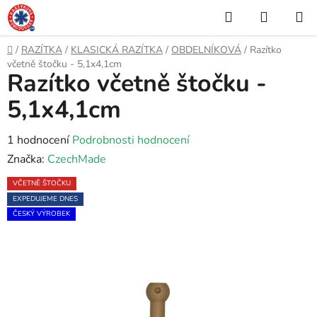
Přejít
Hledat
NÁKUP
na
KOŠÍK
obsah
Domů
/
RAZÍTKA
/
KLASICKÁ RAZÍTKA
/
OBDELNÍKOVÁ
/
Razítko
včetně štočku - 5,1x4,1cm
Razítko včetně štočku -
5,1x4,1cm
Průměrné
1 hodnocení
Podrobnosti hodnocení
hodnocení
Značka:
CzechMade
produktu
VČETNĚ ŠTOČKU
je
EXPEDUJEME DNES
5,0
ČESKÝ VÝROBEK
z
5
hvězdiček.