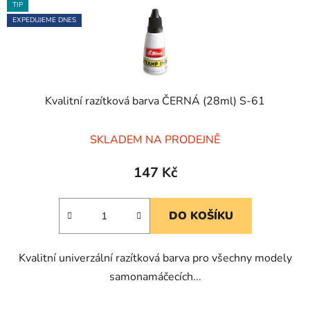
TIP
EXPEDUJEME DNES
Kvalitní razítková barva ČERNÁ (28ml) S-61
Průměrné
SKLADEM NA PRODEJNĚ
hodnocení
produktu
147 Kč
je
5,0
DO KOŠÍKU
z
5
Kvalitní univerzální razítková barva pro všechny modely
hvězdiček.
samonamáčecích...