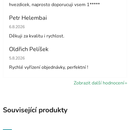
hvezdicek, naprosto doporucuji vsem 1*****
Petr Helembai
Hodnocení obchodu je 5 z 5 hvězdiček.
6.8.2026
Děkuji za kvalitu i rychlost.
Oldřich Pelíšek
Hodnocení obchodu je 5 z 5 hvězdiček.
5.8.2026
Rychlé vyřízení objednávky, perfektní !
Zobrazit další hodnocení
Související produkty