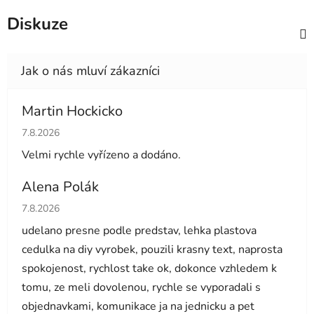
Diskuze
Martin Hockicko
Hodnocení obchodu je 5 z 5 hvězdiček.
7.8.2026
Velmi rychle vyřízeno a dodáno.
Alena Polák
Hodnocení obchodu je 5 z 5 hvězdiček.
7.8.2026
udelano presne podle predstav, lehka plastova
cedulka na diy vyrobek, pouzili krasny text, naprosta
spokojenost, rychlost take ok, dokonce vzhledem k
tomu, ze meli dovolenou, rychle se vyporadali s
objednavkami, komunikace ja na jednicku a pet