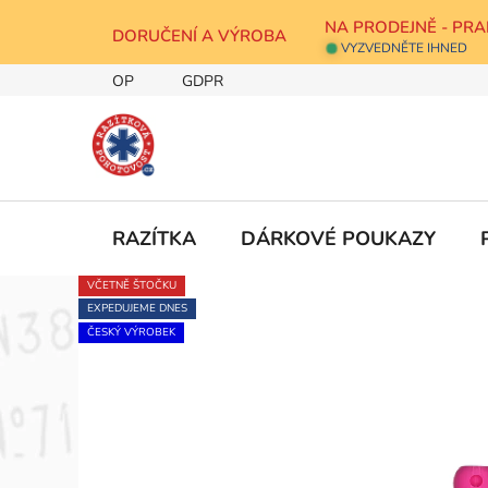
Přejít
NA PRODEJNĚ - PRA
na
DORUČENÍ A VÝROBA
VYZVEDNĚTE IHNED
obsah
OP
GDPR
RAZÍTKA
DÁRKOVÉ POUKAZY
VČETNĚ ŠTOČKU
EXPEDUJEME DNES
ČESKÝ VÝROBEK