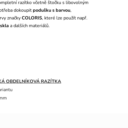
mpletní razítko včetně štočku s libovolným
potřeba dokoupit
podušku s barvou
,
arvy značky
COLORIS
, které lze použít např.
 skla
a dalších materiálů.
KÁ OBDELNÍKOVÁ RAZÍTKA
ariantu
 mm