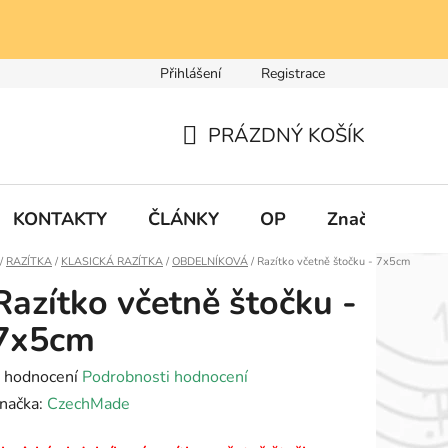
Přihlášení
Registrace
PRÁZDNÝ KOŠÍK
NÁKUPNÍ
KOŠÍK
KONTAKTY
ČLÁNKY
OP
Značky
Domů
/
RAZÍTKA
/
KLASICKÁ RAZÍTKA
/
OBDELNÍKOVÁ
/
Razítko včetně štočku - 7x5cm
Razítko včetně štočku -
7x5cm
růměrné
 hodnocení
Podrobnosti hodnocení
odnocení
načka:
CzechMade
roduktu