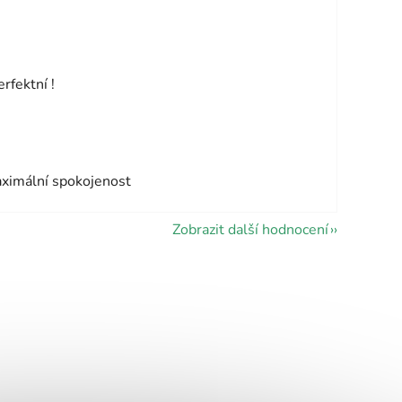
vězdiček.
rfektní !
vězdiček.
aximální spokojenost
Zobrazit další hodnocení