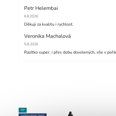
Petr Helembai
Hodnocení obchodu je 5 z 5 hvězdiček.
6.8.2026
Děkuji za kvalitu i rychlost.
Veronika Machalová
Hodnocení obchodu je 5 z 5 hvězdiček.
5.8.2026
Razítko super, i přes dobu dovolených, vše v poř
TIP
EXPEDUJEME DNES