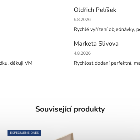
Oldřich Pelíšek
Hodnocení obchodu je 5 z 5 h
5.8.2026
Rychlé vyřízení objednávky, pe
Marketa Slivova
Hodnocení obchodu je 5 z 5 h
4.8.2026
ádku, děkuji VM
Rychlost dodaní perfektní, m
Související produkty
EXPEDUJEME DNES