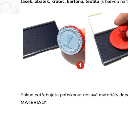
tašek, obálek, krabic, kartonů, textilu
(
s barvou na t
Pokud potřebujete potisknout nesavé materiály do
MATERIÁLY
.