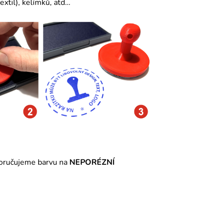
extil
), kelímků, atd…
poručujeme barvu na
NEPORÉZNÍ