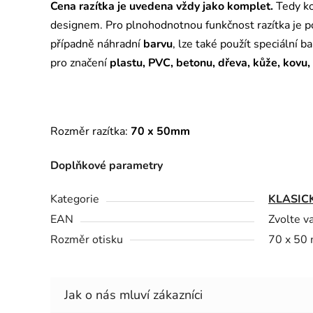
Cena razítka je uvedena vždy jako komplet.
Tedy ko
designem. Pro plnohodnotnou funkčnost razítka je 
případně náhradní
barvu
, lze také použít speciální b
pro značení
plastu, PVC, betonu, dřeva, kůže, kovu,
Rozměr razítka:
70 x 50mm
Doplňkové parametry
Kategorie
KLASIC
EAN
Zvolte v
Rozměr otisku
70 x 50