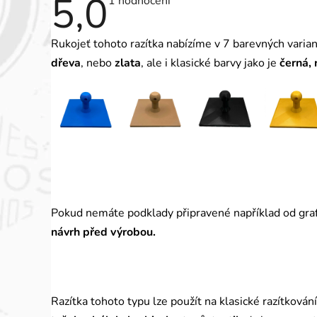
5,0
Průměrné
1 hodnocení
hodnocení
produktu
je
Rukojeť tohoto razítka nabízíme v 7 barevných varia
5,0
z
dřeva
, nebo
zlata
, ale i klasické barvy jako je
černá, 
5
hvězdiček.
Pokud nemáte podklady připravené například od graf
návrh před výrobou.
Razítka tohoto typu lze použít na klasické razítkován