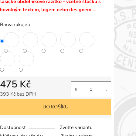
lasické obdelníkové razítko - včetně štočku s
e
ibovolným textem, logem nebo designem…
,0
Barva rukojeti
vězdiček.
475 Kč
393 Kč bez DPH
Měrná cena:
DO KOŠÍKU
Dostupnost
Zvolte variantu