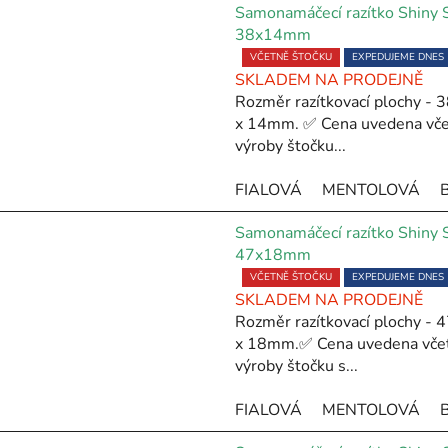
V
Samonamáčecí razítko Shiny
ý
38x14mm
p
Průměrné
VČETNĚ ŠTOČKU
EXPEDUJEME DNES
SKLADEM NA PRODEJNĚ
hodnocení
Rozměr razítkovací plochy -
s
produktu
x 14mm. ✅ Cena uvedena vč
je
p
výroby štočku...
5,0
r
z
o
FIALOVÁ
MENTOLOVÁ
5
d
hvězdiček.
u
Samonamáčecí razítko Shiny
47x18mm
k
Průměrné
VČETNĚ ŠTOČKU
EXPEDUJEME DNES
t
SKLADEM NA PRODEJNĚ
hodnocení
ů
Rozměr razítkovací plochy -
produktu
x 18mm.✅ Cena uvedena vče
je
výroby štočku s...
5,0
z
FIALOVÁ
MENTOLOVÁ
5
hvězdiček.