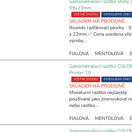
Samonamáčecí razítko Shiny
59x23mm
Průměrné
VČETNĚ ŠTOČKU
EXPEDUJEME DNES
SKLADEM NA PRODEJNĚ
hodnocení
Rozměr razítkovací plochy -
produktu
x 23mm.✅ Cena uvedena vče
je
výroby...
5,0
z
FIALOVÁ
MENTOLOVÁ
5
hvězdiček.
Samonamáčecí razítko COLO
Printer 10
Průměrné
VČETNĚ ŠTOČKU
EXPEDUJEME DNES
SKLADEM NA PRODEJNĚ
hodnocení
Miniaturní razítko nejčastěji
produktu
používané jako jmenovkové ra
je
nebo razítko...
5,0
z
FIALOVÁ
MENTOLOVÁ
5
hvězdiček.
Samonamáčecí razítko COLO