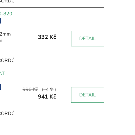
BORDÓ
HNĚDÁ
RŮŽOVÁ
ŽLUTÁ
ZELENÁ
ČERNÁ
 S-820
 12mm
332 Kč
DETAIL
d
BORDÓ
HNĚDÁ
RŮŽOVÁ
ŽLUTÁ
ZELENÁ
ČERNÁ
AT
990 Kč
(–4 %)
DETAIL
941 Kč
BORDÓ
HNĚDÁ
RŮŽOVÁ
ŽLUTÁ
ZELENÁ
ČERNÁ