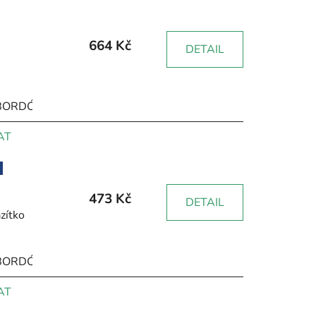
664 Kč
DETAIL
BORDÓ
HNĚDÁ
RŮŽOVÁ
ŽLUTÁ
ZELENÁ
ČERNÁ
AT
473 Kč
DETAIL
zítko
BORDÓ
HNĚDÁ
RŮŽOVÁ
ŽLUTÁ
ZELENÁ
ČERNÁ
AT