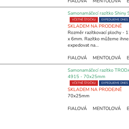
FIALOVÁ
MENTOLOVÁ
5,0
z
Samonamáčecí razítko Shiny
5
hvězdiček.
Průměrné
VČETNĚ ŠTOČKU
EXPEDUJEME DNES
SKLADEM NA PRODEJNĚ
hodnocení
Rozměr razítkovací plochy -
produktu
x 6mm. Razítko můžeme ihne
je
expedovat na...
5,0
z
FIALOVÁ
MENTOLOVÁ
5
hvězdiček.
Samonamáčecí razítko TROD
4915 - 70x25mm
Průměrné
VČETNĚ ŠTOČKU
EXPEDUJEME DNES
SKLADEM NA PRODEJNĚ
hodnocení
70x25mm
produktu
je
FIALOVÁ
MENTOLOVÁ
5,0
z
O
5
v
hvězdiček.