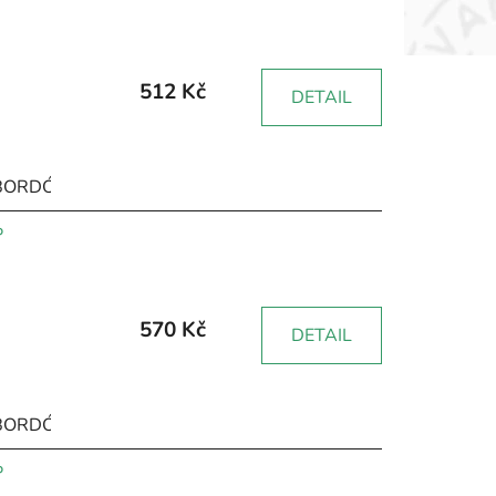
512 Kč
DETAIL
BORDÓ
HNĚDÁ
RŮŽOVÁ
ŽLUTÁ
ZELENÁ
ČERNÁ
P
570 Kč
DETAIL
BORDÓ
HNĚDÁ
RŮŽOVÁ
ŽLUTÁ
ZELENÁ
ČERNÁ
P