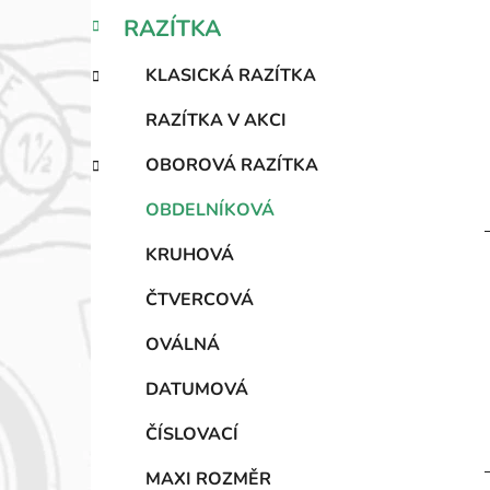
n
K
Přeskočit
RAZÍTKA
n
a
kategorie
í
t
KLASICKÁ RAZÍTKA
e
i
p
g
a
RAZÍTKA V AKCI
o
n
r
OBOROVÁ RAZÍTKA
e
i
l
e
OBDELNÍKOVÁ
KRUHOVÁ
ČTVERCOVÁ
OVÁLNÁ
DATUMOVÁ
ČÍSLOVACÍ
MAXI ROZMĚR