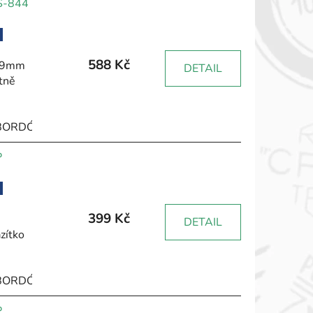
 S-844
588 Kč
 59mm
DETAIL
tně
BORDÓ
HNĚDÁ
RŮŽOVÁ
ŽLUTÁ
ZELENÁ
ČERNÁ
P
399 Kč
DETAIL
zítko
BORDÓ
HNĚDÁ
RŮŽOVÁ
ŽLUTÁ
ZELENÁ
ČERNÁ
P