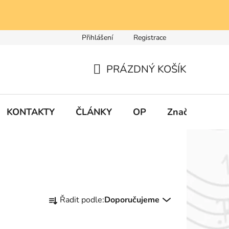
Přihlášení
Registrace
PRÁZDNÝ KOŠÍK
NÁKUPNÍ
KOŠÍK
KONTAKTY
ČLÁNKY
OP
Značky
Ř
Řadit podle:
Doporučujeme
a
z