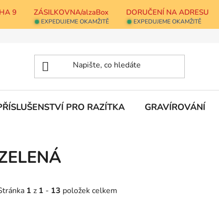
HA 9
ZÁSILKOVNA/alzaBox
DORUČENÍ NA ADRESU
EXPEDUJEME OKAMŽITĚ
EXPEDUJEME OKAMŽITĚ
PŘÍSLUŠENSTVÍ PRO RAZÍTKA
GRAVÍROVÁNÍ
ZELENÁ
Stránka
1
z
1
-
13
položek celkem