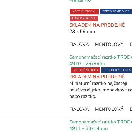
Printer 40
Průměrné
VČETNĚ ŠTOČKU
EXPEDUJEME DNES
hodnocení
produktu
DÁREK ZDARMA
SKLADEM NA PRODEJNĚ
je
23 x 59 mm
5,0
z
FIALOVÁ
MENTOLOVÁ
5
hvězdiček.
Samonamáčecí razítko TROD
4910 - 26x9mm
Průměrné
VČETNĚ ŠTOČKU
EXPEDUJEME DNES
SKLADEM NA PRODEJNĚ
hodnocení
Miniaturní razítko nejčastěji
produktu
používané jako jmenovkové ra
je
nebo razítko...
5,0
z
FIALOVÁ
MENTOLOVÁ
5
hvězdiček.
Samonamáčecí razítko TROD
4911 - 38x14mm