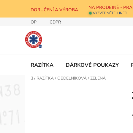
Přejít
NA PRODEJNĚ - PRA
na
DORUČENÍ A VÝROBA
VYZVEDNĚTE IHNED
obsah
OP
GDPR
RAZÍTKA
DÁRKOVÉ POUKAZY
Domů
/
RAZÍTKA
/
OBDELNÍKOVÁ
/
ZELENÁ
P
o
s
t
r
a