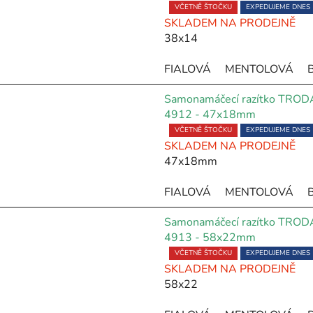
Průměrné
VČETNĚ ŠTOČKU
EXPEDUJEME DNES
SKLADEM NA PRODEJNĚ
hodnocení
38x14
produktu
je
FIALOVÁ
MENTOLOVÁ
5,0
z
Samonamáčecí razítko TROD
5
4912 - 47x18mm
hvězdiček.
Průměrné
VČETNĚ ŠTOČKU
EXPEDUJEME DNES
SKLADEM NA PRODEJNĚ
hodnocení
47x18mm
produktu
je
FIALOVÁ
MENTOLOVÁ
5,0
z
Samonamáčecí razítko TROD
5
4913 - 58x22mm
hvězdiček.
Průměrné
VČETNĚ ŠTOČKU
EXPEDUJEME DNES
SKLADEM NA PRODEJNĚ
hodnocení
58x22
produktu
je