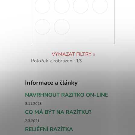
VYMAZAT FILTRY
Položek k zobrazení:
13
Informace a články
NAVRHNOUT RAZÍTKO ON-LINE
3.11.2023
CO MÁ BÝT NA RAZÍTKU?
2.3.2021
RELIÉFNÍ RAZÍTKA