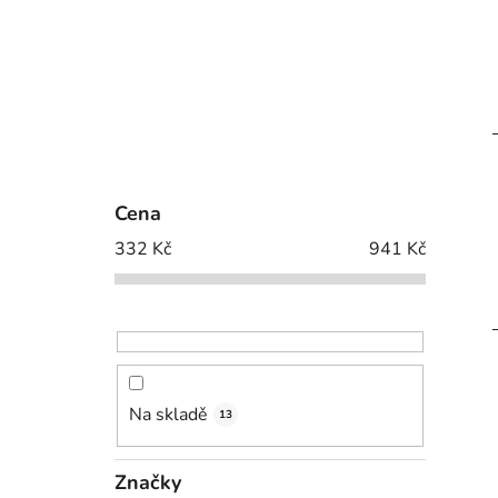
Cena
332
Kč
941
Kč
Na skladě
13
Značky