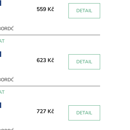
559 Kč
DETAIL
BORDÓ
HNĚDÁ
RŮŽOVÁ
ŽLUTÁ
ZELENÁ
ČERNÁ
AT
623 Kč
DETAIL
BORDÓ
HNĚDÁ
RŮŽOVÁ
ŽLUTÁ
ZELENÁ
ČERNÁ
AT
727 Kč
DETAIL