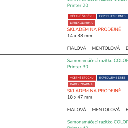
Printer 20
Průměrné
VČETNĚ ŠTOČKU
EXPEDUJEME DNES
hodnocení
produktu
DÁREK ZDARMA
SKLADEM NA PRODEJNĚ
je
14 x 38 mm
5,0
z
FIALOVÁ
MENTOLOVÁ
5
hvězdiček.
Samonamáčecí razítko COLO
Printer 30
Průměrné
VČETNĚ ŠTOČKU
EXPEDUJEME DNES
hodnocení
produktu
DÁREK ZDARMA
SKLADEM NA PRODEJNĚ
je
18 x 47 mm
5,0
z
FIALOVÁ
MENTOLOVÁ
5
hvězdiček.
Samonamáčecí razítko COLO