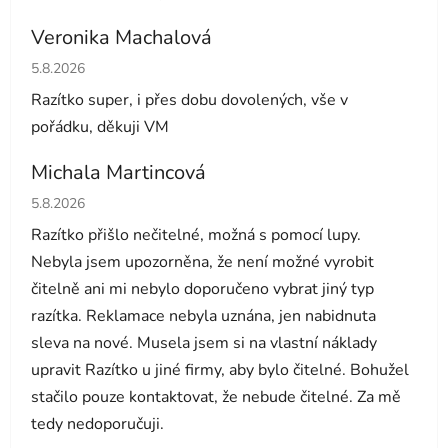
Veronika Machalová
Hodnocení obchodu je 5 z 5 hvězdiček.
5.8.2026
Razítko super, i přes dobu dovolených, vše v
pořádku, děkuji VM
Michala Martincová
Hodnocení obchodu je 1 z 5 hvězdiček.
5.8.2026
Razítko přišlo nečitelné, možná s pomocí lupy.
Nebyla jsem upozorněna, že není možné vyrobit
čitelně ani mi nebylo doporučeno vybrat jiný typ
razítka. Reklamace nebyla uznána, jen nabidnuta
sleva na nové. Musela jsem si na vlastní náklady
upravit Razítko u jiné firmy, aby bylo čitelné. Bohužel
stačilo pouze kontaktovat, že nebude čitelné. Za mě
tedy nedoporučuji.