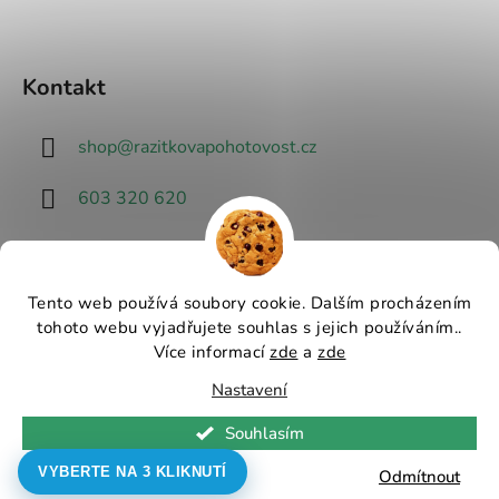
Kontakt
shop
@
razitkovapohotovost.cz
603 320 620
Tento web používá soubory cookie. Dalším procházením
tohoto webu vyjadřujete souhlas s jejich používáním..
Návrhář designu
Více informací
zde
a
zde
Nastavení
Vytvořil Shoptet
Souhlasím
Copyright 2026
Razítková pohotovost - nejlevnější
razítka v ČR
. Všechna práva vyhrazena.
Upravit
VYBERTE NA 3 KLIKNUTÍ
Odmítnout
nastavení cookies