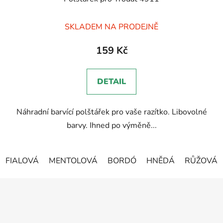
Průměrné
SKLADEM NA PRODEJNĚ
hodnocení
produktu
159 Kč
je
5,0
DETAIL
z
5
Náhradní barvící polštářek pro vaše razítko. Libovolné
hvězdiček.
barvy. Ihned po výměně...
FIALOVÁ
MENTOLOVÁ
BORDÓ
HNĚDÁ
RŮŽOVÁ
Z
á
p