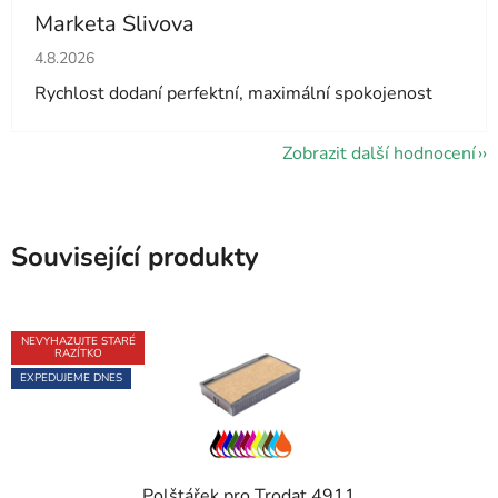
Marketa Slivova
Hodnocení obchodu je 5 z 5 hvězdiček.
4.8.2026
Rychlost dodaní perfektní, maximální spokojenost
Zobrazit další hodnocení
Související produkty
NEVYHAZUJTE STARÉ
RAZÍTKO
EXPEDUJEME DNES
Polštářek pro Trodat 4911