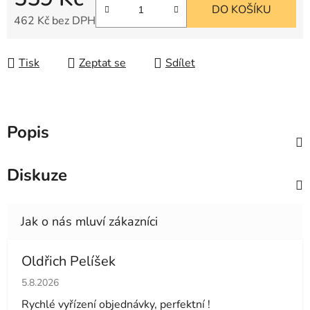
DO KOŠÍKU
462 Kč bez DPH
Měrná cena:
Tisk
Zeptat se
Sdílet
Popis
Diskuze
Oldřich Pelíšek
Hodnocení obchodu je 5 z 5 hvězdiček.
5.8.2026
Rychlé vyřízení objednávky, perfektní !