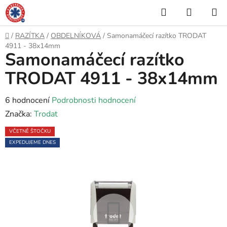
Přejít
Hledat
NÁKUP
na
KOŠÍK
obsah
Domů
/
RAZÍTKA
/
OBDELNÍKOVÁ
/
Samonamáčecí razítko TRODAT
4911 - 38x14mm
Samonamáčecí razítko
TRODAT 4911 - 38x14mm
Průměrné
6 hodnocení
Podrobnosti hodnocení
hodnocení
Značka:
Trodat
produktu
VČETNĚ ŠTOČKU
je
EXPEDUJEME DNES
5,0
z
5
hvězdiček.