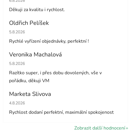
6.8.2026
Děkuji za kvalitu i rychlost.
Oldřich Pelíšek
Hodnocení obchodu je 5 z 5 hvězdiček.
5.8.2026
Rychlé vyřízení objednávky, perfektní !
Veronika Machalová
Hodnocení obchodu je 5 z 5 hvězdiček.
5.8.2026
Razítko super, i přes dobu dovolených, vše v
pořádku, děkuji VM
Marketa Slivova
Hodnocení obchodu je 5 z 5 hvězdiček.
4.8.2026
Rychlost dodaní perfektní, maximální spokojenost
Zobrazit další hodnocení