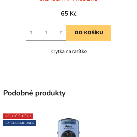
hodnocení
produktu
65 Kč
je
5,0
DO KOŠÍKU
z
5
Krytka na razítko
hvězdiček.
Podobné produkty
VČETNĚ ŠTOČKU
EXPEDUJEME DNES