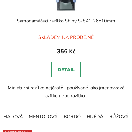
Samonamáčecí razítko Shiny S-841 26x10mm
Průměrné
SKLADEM NA PRODEJNĚ
hodnocení
produktu
356 Kč
je
5,0
DETAIL
z
5
Miniaturní razítko nejčastěji používané jako jmenovkové
hvězdiček.
razítko nebo razítko...
FIALOVÁ
MENTOLOVÁ
BORDÓ
HNĚDÁ
RŮŽOVÁ