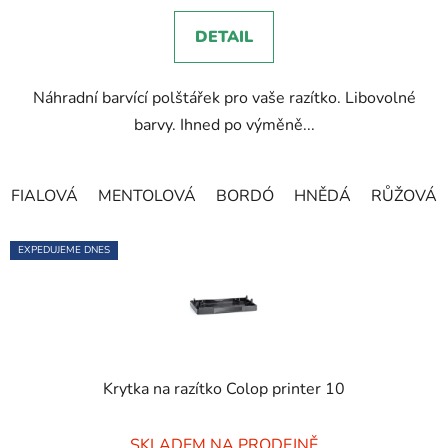
5,0
DETAIL
z
5
Náhradní barvící polštářek pro vaše razítko. Libovolné
hvězdiček.
barvy. Ihned po výměně...
FIALOVÁ
MENTOLOVÁ
BORDÓ
HNĚDÁ
RŮŽOVÁ
EXPEDUJEME DNES
Krytka na razítko Colop printer 10
Průměrné
SKLADEM NA PRODEJNĚ