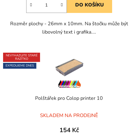
DO KOŠÍKU
z
5
Rozměr plochy - 26mm x 10mm. Na štočku může být
hvězdiček.
libovolný text i grafika....
NEVYHAZUJTE STARÉ
RAZÍTKO
EXPEDUJEME DNES
Polštářek pro Colop printer 10
Průměrné
SKLADEM NA PRODEJNĚ
hodnocení
produktu
154 Kč
je