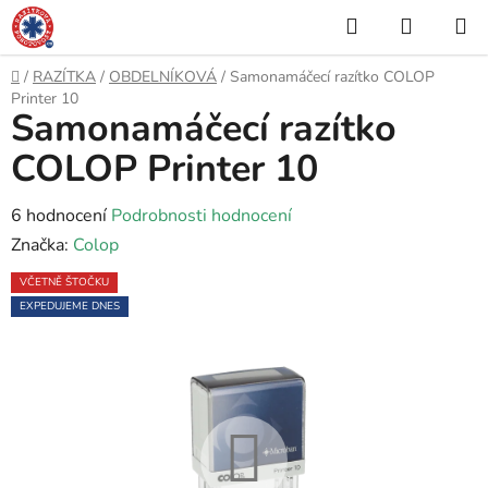
Přejít
Hledat
NÁKUP
na
KOŠÍK
obsah
Domů
/
RAZÍTKA
/
OBDELNÍKOVÁ
/
Samonamáčecí razítko COLOP
Printer 10
Samonamáčecí razítko
COLOP Printer 10
Průměrné
6 hodnocení
Podrobnosti hodnocení
hodnocení
Značka:
Colop
produktu
VČETNĚ ŠTOČKU
je
EXPEDUJEME DNES
5,0
z
5
hvězdiček.