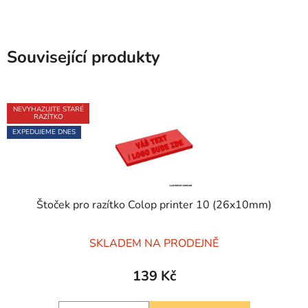
Související produkty
NEVYHAZUJTE STARÉ
RAZÍTKO
EXPEDUJEME DNES
Štoček pro razítko Colop printer 10 (26x10mm)
Průměrné
SKLADEM NA PRODEJNĚ
hodnocení
produktu
139 Kč
je
5,0