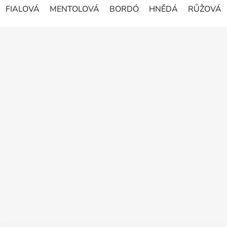
FIALOVÁ
MENTOLOVÁ
BORDÓ
HNĚDÁ
RŮŽOVÁ
Z
á
p
a
t
í