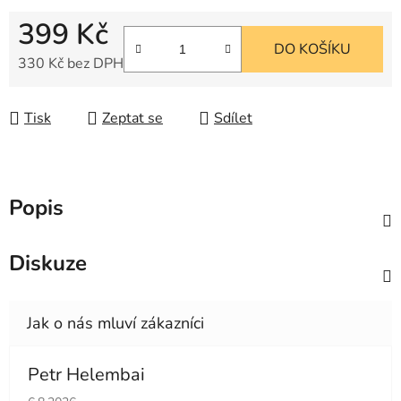
399 Kč
DO KOŠÍKU
330 Kč bez DPH
Měrná cena:
Tisk
Zeptat se
Sdílet
Popis
Diskuze
Petr Helembai
Hodnocení obchodu je 5 z 5 hvězdiček.