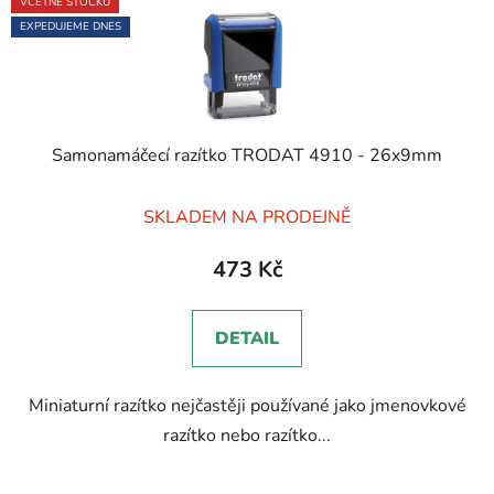
VČETNĚ ŠTOČKU
EXPEDUJEME DNES
Samonamáčecí razítko TRODAT 4910 - 26x9mm
Průměrné
SKLADEM NA PRODEJNĚ
hodnocení
produktu
473 Kč
je
5,0
DETAIL
z
5
Miniaturní razítko nejčastěji používané jako jmenovkové
hvězdiček.
razítko nebo razítko...