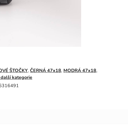
OVÉ ŠTOČKY
,
ČERNÁ 47x18
,
MODRÁ 47x18
,
 další kategorie
6316491