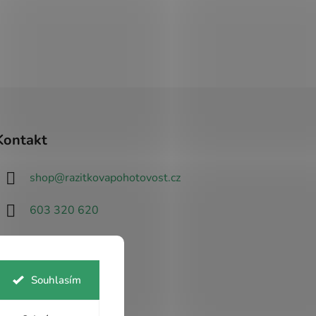
Á
SVĚTLE MODRÁ
ORANŽOVÁ
BEZ BARVY
Kontakt
shop
@
razitkovapohotovost.cz
603 320 620
Souhlasím