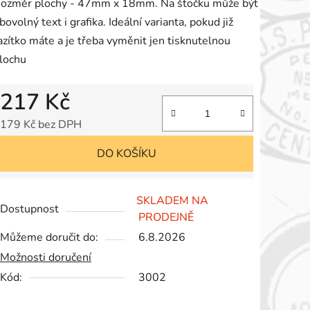
ozměr plochy - 47mm x 18mm. Na štočku může být
e
ibovolný text i grafika. Ideální varianta, pokud již
,0
azítko máte a je třeba vyměnit jen tisknutelnou
lochu
vězdiček.
217 Kč
179 Kč bez DPH
Měrná cena:
DO KOŠÍKU
SKLADEM NA
Dostupnost
PRODEJNĚ
Můžeme doručit do:
6.8.2026
Možnosti doručení
Kód:
3002