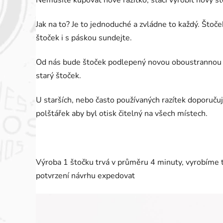
Nemusíte kupovat nové razítko, stačí vyrobit nový št
hvězdiček.
Jak na to? Je to jednoduché a zvládne to každý. Štoč
štoček i s páskou sundejte.
Od nás bude štoček podlepený novou oboustrannou lep
starý štoček.
U starších, nebo často používaných razítek doporuču
polštářek aby byl otisk čitelný na všech místech.
Výroba 1 štočku trvá v průměru 4 minuty, vyrobíme
potvrzení návrhu expedovat