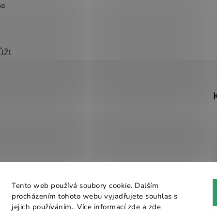
na
ŮŽOVÁ
ŽLUTÁ
ZELENÁ
ČERNÁ
ČERVENÁ
MODR
Tento web používá soubory cookie. Dalším
procházením tohoto webu vyjadřujete souhlas s
Návrhář designu
jejich používáním.. Více informací
zde
a
zde