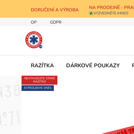
Přejít
NA PRODEJNĚ - PRA
na
DORUČENÍ A VÝROBA
VYZVEDNĚTE IHNED
obsah
OP
GDPR
RAZÍTKA
DÁRKOVÉ POUKAZY
NEVYHAZUJTE STARÉ
RAZÍTKO
EXPEDUJEME DNES