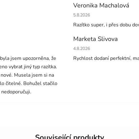
Veronika Machalová
Hodnocení obchodu je 5 z 5 h
5.8.2026
Razítko super, i přes dobu do
Marketa Slivova
Hodnocení obchodu je 5 z 5 h
4.8.2026
ebyla jsem upozorněna, že
Rychlost dodaní perfektní, m
o vybrat jiný typ razítka.
 nové. Musela jsem si na
ylo čitelné. Bohužel stačilo
 nedoporučuji.
Související produkty