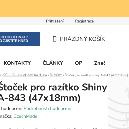
Přihlášení
Registrace
E CO OBJEDNAT?
PRÁZDNÝ KOŠÍK
O ZJISTÍTE HNED
NÁKUPNÍ
KOŠÍK
KONTAKTY
ČLÁNKY
OP
Značky
Domů
/
PŘÍSLUŠENSTVÍ PRO RAZÍTKA
/
ŠTOČKY
/
Štoček pro razítko Shiny A-843 (47x18mm)
Štoček pro razítko Shiny
A-843 (47x18mm)
růměrné
 hodnocení
Podrobnosti hodnocení
odnocení
načka:
CzechMade
roduktu