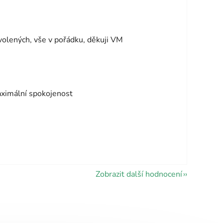
vězdiček.
volených, vše v pořádku, děkuji VM
vězdiček.
aximální spokojenost
Zobrazit další hodnocení