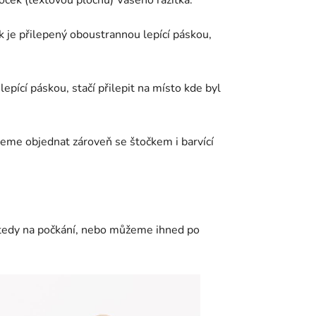
oček (textovou plochu) Vašeho razítka.
ek je přilepený oboustrannou lepící páskou,
ící páskou, stačí přilepit na místo kde byl
jeme objednat zároveň se štočkem i barvící
 tedy na počkání, nebo můžeme ihned po