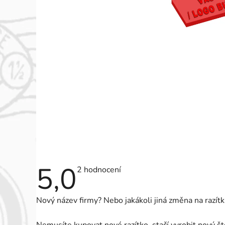
5,0
Průměrné
2 hodnocení
hodnocení
produktu
je
Nový název firmy? Nebo jakákoli jiná změna na razít
5,0
z
5