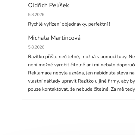
Oldřich Pelíšek
Hodnocení obchodu je 5 z 5 hvězdiček.
5.8.2026
Rychlé vyřízení objednávky, perfektní !
Michala Martincová
Hodnocení obchodu je 1 z 5 hvězdiček.
5.8.2026
Razítko přišlo nečitelné, možná s pomocí lupy. N
není možné vyrobit čitelně ani mi nebylo doporučen
Reklamace nebyla uznána, jen nabidnuta sleva na
vlastní náklady upravit Razítko u jiné firmy, aby b
pouze kontaktovat, že nebude čitelné. Za mě tedy