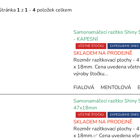
Stránka
1
z
1
-
4
položek celkem
V
Samonamáčecí razítko Shiny
ý
- KAPESNÍ
p
Průměrné
VČETNĚ ŠTOČKU
EXPEDUJEME DNES
SKLADEM NA PRODEJNĚ
hodnocení
Rozměr razítkovací plochy -
s
produktu
x 18mm. Cena uvedena včetn
je
p
výroby štočku...
5,0
r
z
o
FIALOVÁ
MENTOLOVÁ
5
d
hvězdiček.
u
Samonamáčecí razítko Shiny
47x18mm
k
Průměrné
VČETNĚ ŠTOČKU
EXPEDUJEME DNES
t
SKLADEM NA PRODEJNĚ
hodnocení
ů
Rozměr razítkovací plochy -
produktu
x 18mm.✅ Cena uvedena vče
je