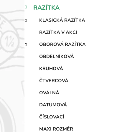
n
K
Přeskočit
RAZÍTKA
n
a
kategorie
í
t
KLASICKÁ RAZÍTKA
e
p
g
a
RAZÍTKA V AKCI
o
n
r
OBOROVÁ RAZÍTKA
e
i
l
e
OBDELNÍKOVÁ
KRUHOVÁ
ČTVERCOVÁ
OVÁLNÁ
DATUMOVÁ
ČÍSLOVACÍ
MAXI ROZMĚR