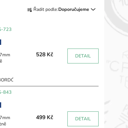
Ř
Řadit podle:
Doporučujeme
a
z
e
 S-723
n
í
p
528 Kč
 47mm
r
DETAIL
ě
o
d
u
BORDÓ
HNĚDÁ
RŮŽOVÁ
ŽLUTÁ
ZELENÁ
ČERNÁ
k
 S-843
t
ů
499 Kč
 47mm
DETAIL
tně