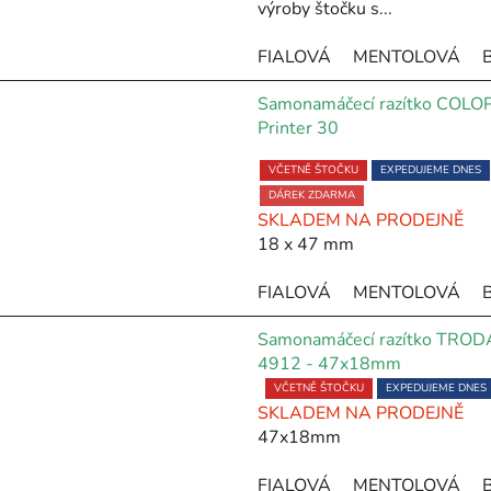
výroby štočku s...
5,0
z
FIALOVÁ
MENTOLOVÁ
5
hvězdiček.
Samonamáčecí razítko COLO
Printer 30
Průměrné
VČETNĚ ŠTOČKU
EXPEDUJEME DNES
hodnocení
produktu
DÁREK ZDARMA
SKLADEM NA PRODEJNĚ
je
18 x 47 mm
5,0
z
FIALOVÁ
MENTOLOVÁ
5
hvězdiček.
Samonamáčecí razítko TROD
4912 - 47x18mm
Průměrné
VČETNĚ ŠTOČKU
EXPEDUJEME DNES
SKLADEM NA PRODEJNĚ
hodnocení
47x18mm
produktu
je
FIALOVÁ
MENTOLOVÁ
5,0