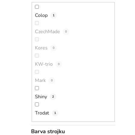
Colop
1
CzechMade
0
Kores
0
KW-trio
0
Mark
0
Shiny
2
Trodat
1
Barva strojku