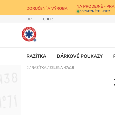
Přejít
NA PRODEJNĚ - PRA
na
DORUČENÍ A VÝROBA
VYZVEDNĚTE IHNED
obsah
OP
GDPR
RAZÍTKA
DÁRKOVÉ POUKAZY
Domů
/
RAZÍTKA
/
ZELENÁ 47x18
P
o
s
t
r
a