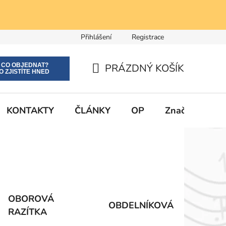
Přihlášení
Registrace
E CO OBJEDNAT?
PRÁZDNÝ KOŠÍK
O ZJISTÍTE HNED
NÁKUPNÍ
KOŠÍK
KONTAKTY
ČLÁNKY
OP
Značky
OBOROVÁ
OBDELNÍKOVÁ
RAZÍTKA