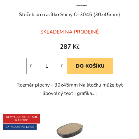
Štoček pro razítko Shiny O-3045 (30x45mm)
Průměrné
SKLADEM NA PRODEJNĚ
hodnocení
produktu
287 Kč
je
5,0
DO KOŠÍKU
z
5
Rozměr plochy - 30x45mm Na štočku může být
hvězdiček.
libovolný text i grafika....
NEVYHAZUJTE STARÉ
RAZÍTKO
EXPEDUJEME DNES