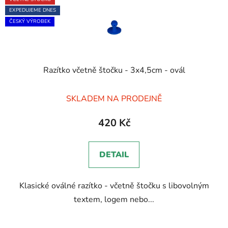
EXPEDUJEME DNES
ČESKÝ VÝROBEK
Razítko včetně štočku - 3x4,5cm - ovál
Průměrné
SKLADEM NA PRODEJNĚ
hodnocení
produktu
420 Kč
je
5,0
DETAIL
z
5
Klasické oválné razítko - včetně štočku s libovolným
hvězdiček.
textem, logem nebo...