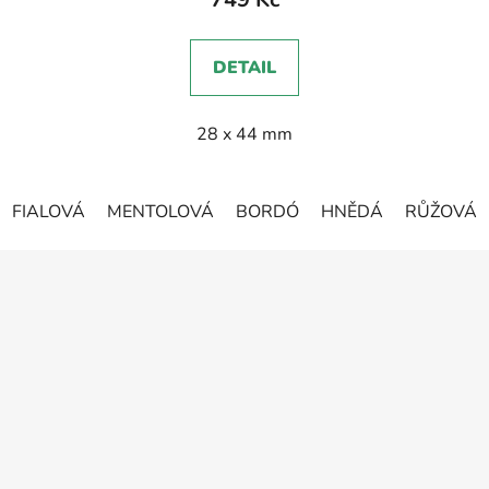
je
5,0
DETAIL
z
5
28 x 44 mm
hvězdiček.
FIALOVÁ
MENTOLOVÁ
BORDÓ
HNĚDÁ
RŮŽOVÁ
Z
á
p
a
t
í