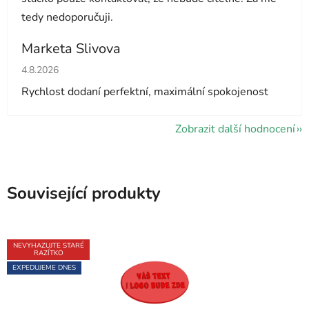
tedy nedoporučuji.
Marketa Slivova
Hodnocení obchodu je 5 z 5 hvězdiček.
4.8.2026
Rychlost dodaní perfektní, maximální spokojenost
Zobrazit další hodnocení
Související produkty
NEVYHAZUJTE STARÉ
RAZÍTKO
EXPEDUJEME DNES