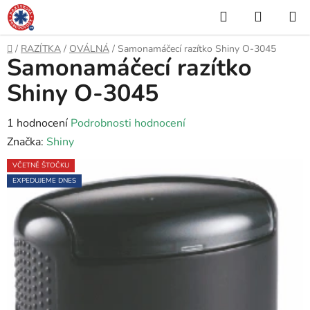
Přejít
Hledat
NÁKUP
na
KOŠÍK
obsah
Domů
/
RAZÍTKA
/
OVÁLNÁ
/
Samonamáčecí razítko Shiny O-3045
Samonamáčecí razítko
Shiny O-3045
Průměrné
1 hodnocení
Podrobnosti hodnocení
hodnocení
Značka:
Shiny
produktu
VČETNĚ ŠTOČKU
je
EXPEDUJEME DNES
5,0
z
5
hvězdiček.