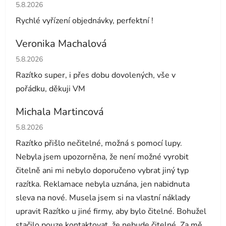
Hodnocení obchodu je 5 z 5 hvězdiček.
5.8.2026
Rychlé vyřízení objednávky, perfektní !
Veronika Machalová
Hodnocení obchodu je 5 z 5 hvězdiček.
5.8.2026
Razítko super, i přes dobu dovolených, vše v
pořádku, děkuji VM
Michala Martincová
Hodnocení obchodu je 1 z 5 hvězdiček.
5.8.2026
Razítko přišlo nečitelné, možná s pomocí lupy.
Nebyla jsem upozorněna, že není možné vyrobit
čitelně ani mi nebylo doporučeno vybrat jiný typ
razítka. Reklamace nebyla uznána, jen nabidnuta
sleva na nové. Musela jsem si na vlastní náklady
upravit Razítko u jiné firmy, aby bylo čitelné. Bohužel
stačilo pouze kontaktovat, že nebude čitelné. Za mě