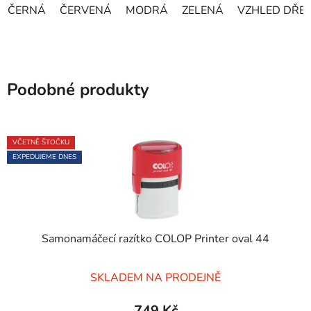
ČERNÁ
ČERVENÁ
MODRÁ
ZELENÁ
VZHLED DŘE
Podobné produkty
VČETNĚ ŠTOČKU
EXPEDUJEME DNES
Samonamáčecí razítko COLOP Printer oval 44
Průměrné
SKLADEM NA PRODEJNĚ
hodnocení
produktu
749 Kč