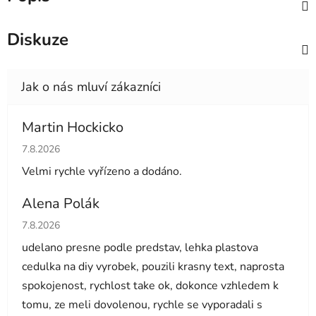
Diskuze
Martin Hockicko
Hodnocení obchodu je 5 z 5 hvězdiček.
7.8.2026
Velmi rychle vyřízeno a dodáno.
Alena Polák
Hodnocení obchodu je 5 z 5 hvězdiček.
7.8.2026
udelano presne podle predstav, lehka plastova
cedulka na diy vyrobek, pouzili krasny text, naprosta
spokojenost, rychlost take ok, dokonce vzhledem k
tomu, ze meli dovolenou, rychle se vyporadali s