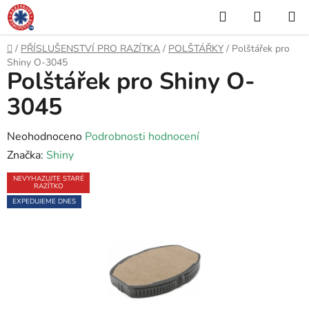
Přejít
Hledat
NÁKUP
na
KOŠÍK
obsah
Domů
/
PŘÍSLUŠENSTVÍ PRO RAZÍTKA
/
POLŠTÁŘKY
/
Polštářek pro
Shiny O-3045
Polštářek pro Shiny O-
3045
Průměrné
Neohodnoceno
Podrobnosti hodnocení
hodnocení
Značka:
Shiny
produktu
NEVYHAZUJTE STARÉ
RAZÍTKO
je
EXPEDUJEME DNES
0,0
z
5
hvězdiček.