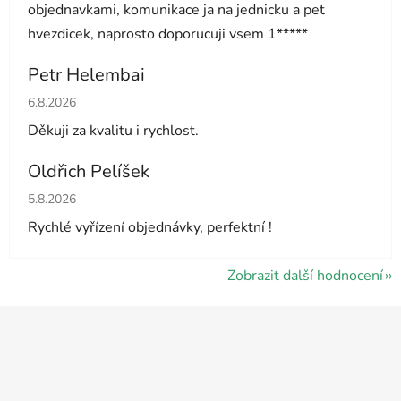
objednavkami, komunikace ja na jednicku a pet
hvezdicek, naprosto doporucuji vsem 1*****
Petr Helembai
Hodnocení obchodu je 5 z 5 hvězdiček.
6.8.2026
Děkuji za kvalitu i rychlost.
Oldřich Pelíšek
Hodnocení obchodu je 5 z 5 hvězdiček.
5.8.2026
Rychlé vyřízení objednávky, perfektní !
Zobrazit další hodnocení
Z
á
p
a