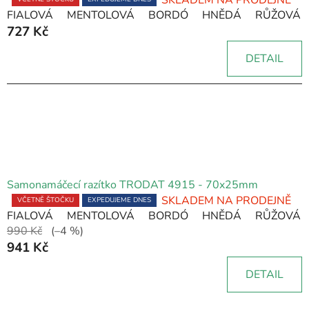
Průměrné
FIALOVÁ
MENTOLOVÁ
BORDÓ
HNĚDÁ
RŮŽOVÁ
hodnocení
727 Kč
produktu
je
DETAIL
5,0
z
5
hvězdiček.
Samonamáčecí razítko TRODAT 4915 - 70x25mm
SKLADEM NA PRODEJNĚ
Průměrné
VČETNĚ ŠTOČKU
EXPEDUJEME DNES
FIALOVÁ
MENTOLOVÁ
BORDÓ
HNĚDÁ
RŮŽOVÁ
hodnocení
990 Kč
(–4 %)
produktu
941 Kč
je
5,0
DETAIL
z
5
hvězdiček.