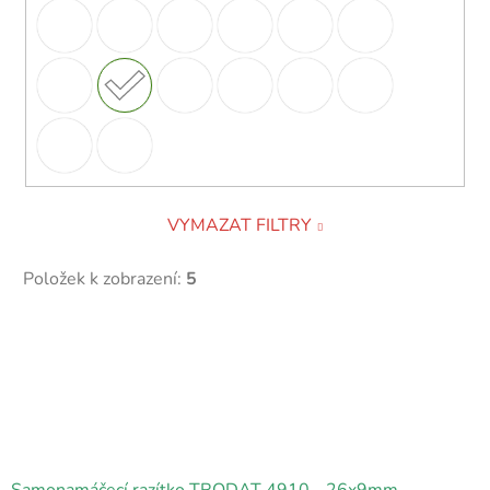
VYMAZAT FILTRY
Položek k zobrazení:
5
V
ý
p
i
s
p