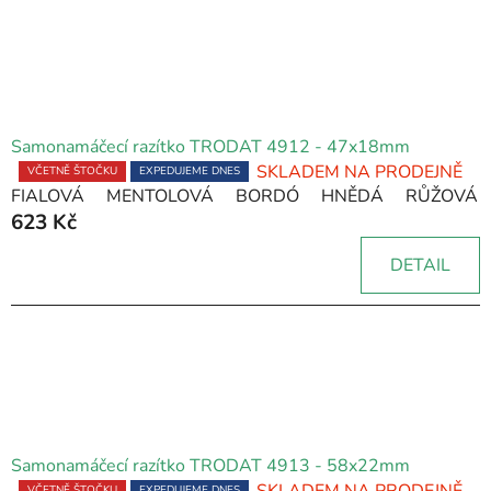
hvězdiček.
Samonamáčecí razítko TRODAT 4912 - 47x18mm
SKLADEM NA PRODEJNĚ
Průměrné
VČETNĚ ŠTOČKU
EXPEDUJEME DNES
FIALOVÁ
MENTOLOVÁ
BORDÓ
HNĚDÁ
RŮŽOVÁ
hodnocení
623 Kč
produktu
je
DETAIL
5,0
z
5
hvězdiček.
Samonamáčecí razítko TRODAT 4913 - 58x22mm
SKLADEM NA PRODEJNĚ
VČETNĚ ŠTOČKU
EXPEDUJEME DNES