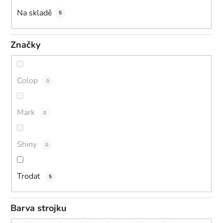
k
Na skladě
5
t
ů
Značky
Colop
0
Mark
0
Shiny
0
Trodat
5
Barva strojku