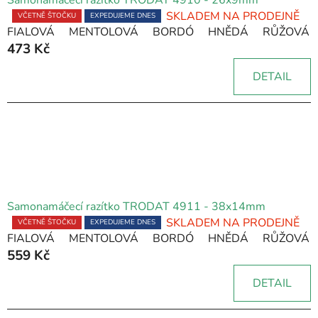
Samonamáčecí razítko TRODAT 4910 - 26x9mm
r
SKLADEM NA PRODEJNĚ
Průměrné
VČETNĚ ŠTOČKU
EXPEDUJEME DNES
o
FIALOVÁ
MENTOLOVÁ
BORDÓ
HNĚDÁ
RŮŽOVÁ
hodnocení
473 Kč
produktu
d
je
u
DETAIL
5,0
k
z
t
5
ů
hvězdiček.
Samonamáčecí razítko TRODAT 4911 - 38x14mm
SKLADEM NA PRODEJNĚ
Průměrné
VČETNĚ ŠTOČKU
EXPEDUJEME DNES
FIALOVÁ
MENTOLOVÁ
BORDÓ
HNĚDÁ
RŮŽOVÁ
hodnocení
559 Kč
produktu
je
DETAIL
5,0
z
5