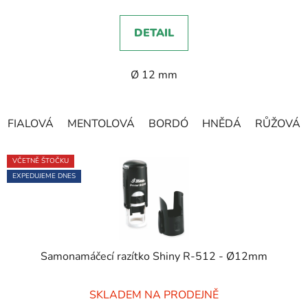
je
5,0
DETAIL
z
5
Ø 12 mm
hvězdiček.
FIALOVÁ
MENTOLOVÁ
BORDÓ
HNĚDÁ
RŮŽOVÁ
VČETNĚ ŠTOČKU
EXPEDUJEME DNES
Samonamáčecí razítko Shiny R-512 - Ø12mm
Průměrné
SKLADEM NA PRODEJNĚ
hodnocení