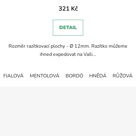
produktu
321 Kč
je
5,0
DETAIL
z
5
Rozměr razítkovací plochy - Ø 12mm. Razítko můžeme
hvězdiček.
ihned expedovat na Vaši...
FIALOVÁ
MENTOLOVÁ
BORDÓ
HNĚDÁ
RŮŽOVÁ
Z
á
p
a
t
í