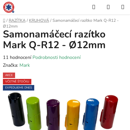
Přejít
Hledat
NÁKUP
na
KOŠÍK
obsah
Domů
/
RAZÍTKA
/
KRUHOVÁ
/
Samonamáčecí razítko Mark Q-R12 -
Ø12mm
Samonamáčecí razítko
Mark Q-R12 - Ø12mm
Průměrné
11 hodnocení
Podrobnosti hodnocení
hodnocení
Značka:
Mark
produktu
AKCE
je
VČETNĚ ŠTOČKU
5,0
EXPEDUJEME DNES
z
5
hvězdiček.