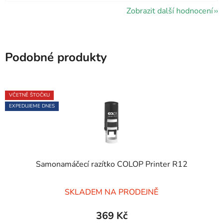
Zobrazit další hodnocení
Podobné produkty
VČETNĚ ŠTOČKU
EXPEDUJEME DNES
Samonamáčecí razítko COLOP Printer R12
Průměrné
SKLADEM NA PRODEJNĚ
hodnocení
produktu
369 Kč