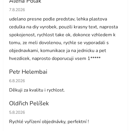
Alena Polák
Hodnocení obchodu je 5 z 5 hvězdiček.
7.8.2026
udelano presne podle predstav, lehka plastova
cedulka na diy vyrobek, pouzili krasny text, naprosta
spokojenost, rychlost take ok, dokonce vzhledem k
tomu, ze meli dovolenou, rychle se vyporadali s
objednavkami, komunikace ja na jednicku a pet
hvezdicek, naprosto doporucuji vsem 1*****
Petr Helembai
Hodnocení obchodu je 5 z 5 hvězdiček.
6.8.2026
Děkuji za kvalitu i rychlost.
Oldřich Pelíšek
Hodnocení obchodu je 5 z 5 hvězdiček.
5.8.2026
Rychlé vyřízení objednávky, perfektní !