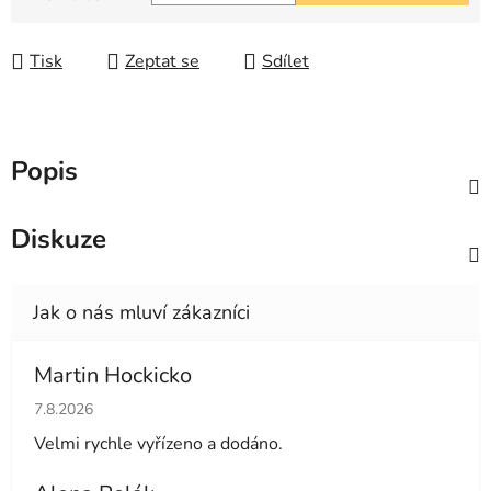
Měrná cena:
Tisk
Zeptat se
Sdílet
Popis
Diskuze
Martin Hockicko
Hodnocení obchodu je 5 z 5 hvězdiček.
7.8.2026
Velmi rychle vyřízeno a dodáno.