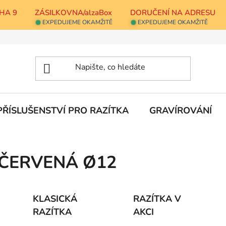
HA 9
ZÁSILKOVNA/alzaBox
DORUČENÍ NA ADRESU
EXPEDUJEME OKAMŽITĚ
EXPEDUJEME OKAMŽITĚ
PŘÍSLUŠENSTVÍ PRO RAZÍTKA
GRAVÍROVÁNÍ
ČERVENÁ Ø12
KLASICKÁ
RAZÍTKA V
RAZÍTKA
AKCI