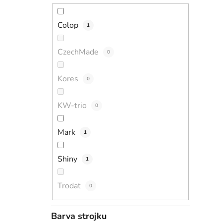
Colop
1
CzechMade
0
Kores
0
KW-trio
0
Mark
1
Shiny
1
Trodat
0
Barva strojku