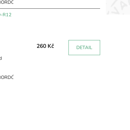
BORDÓ
HNĚDÁ
RŮŽOVÁ
ŽLUTÁ
ZELENÁ
ČERNÁ
Q-R12
260 Kč
DETAIL
d
BORDÓ
HNĚDÁ
RŮŽOVÁ
ŽLUTÁ
ZELENÁ
ČERNÁ