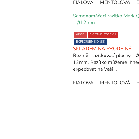
FIALOVÁ
MENTOLOVÁ
5,0
z
Samonamáčecí razítko Mark 
5
- Ø12mm
hvězdiček.
Průměrné
AKCE
VČETNĚ ŠTOČKU
hodnocení
produktu
EXPEDUJEME DNES
SKLADEM NA PRODEJNĚ
je
Rozměr razítkovací plochy - Ø
5,0
12mm. Razítko můžeme ihne
z
expedovat na Vaši...
5
hvězdiček.
FIALOVÁ
MENTOLOVÁ
O
v
l
á
d
a
c