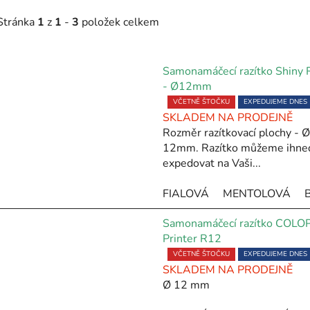
Stránka
1
z
1
-
3
položek celkem
V
Samonamáčecí razítko Shiny
ý
- Ø12mm
p
Průměrné
VČETNĚ ŠTOČKU
EXPEDUJEME DNES
SKLADEM NA PRODEJNĚ
hodnocení
Rozměr razítkovací plochy - Ø
s
produktu
12mm. Razítko můžeme ihne
je
p
expedovat na Vaši...
5,0
r
z
o
FIALOVÁ
MENTOLOVÁ
5
d
hvězdiček.
u
Samonamáčecí razítko COLO
Printer R12
k
Průměrné
VČETNĚ ŠTOČKU
EXPEDUJEME DNES
t
SKLADEM NA PRODEJNĚ
hodnocení
ů
Ø 12 mm
produktu
je