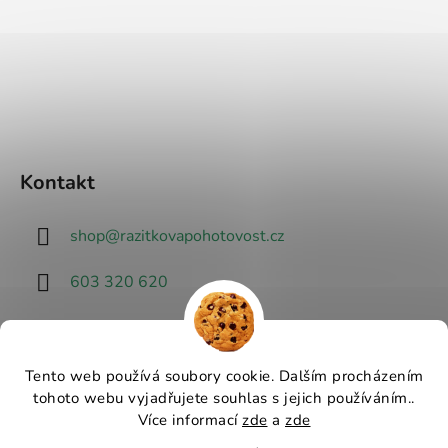
Kontakt
shop
@
razitkovapohotovost.cz
603 320 620
Tento web používá soubory cookie. Dalším procházením
tohoto webu vyjadřujete souhlas s jejich používáním..
Návrhář designu
Více informací
zde
a
zde