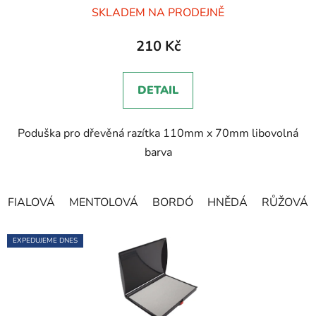
Průměrné
SKLADEM NA PRODEJNĚ
hodnocení
produktu
210 Kč
je
5,0
DETAIL
z
5
Poduška pro dřevěná razítka 110mm x 70mm libovolná
hvězdiček.
barva
FIALOVÁ
MENTOLOVÁ
BORDÓ
HNĚDÁ
RŮŽOVÁ
EXPEDUJEME DNES