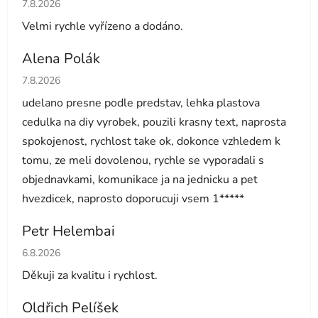
Hodnocení obchodu je 5 z 5 hvězdiček.
7.8.2026
Velmi rychle vyřízeno a dodáno.
Alena Polák
Hodnocení obchodu je 5 z 5 hvězdiček.
7.8.2026
udelano presne podle predstav, lehka plastova
cedulka na diy vyrobek, pouzili krasny text, naprosta
spokojenost, rychlost take ok, dokonce vzhledem k
tomu, ze meli dovolenou, rychle se vyporadali s
objednavkami, komunikace ja na jednicku a pet
hvezdicek, naprosto doporucuji vsem 1*****
Petr Helembai
Hodnocení obchodu je 5 z 5 hvězdiček.
6.8.2026
Děkuji za kvalitu i rychlost.
Oldřich Pelíšek