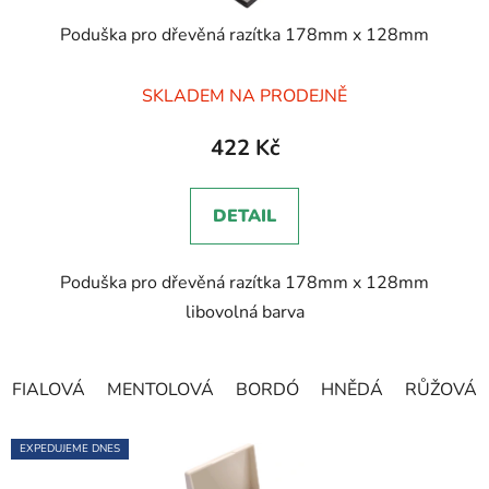
Poduška pro dřevěná razítka 178mm x 128mm
Průměrné
SKLADEM NA PRODEJNĚ
hodnocení
produktu
422 Kč
je
5,0
DETAIL
z
5
Poduška pro dřevěná razítka 178mm x 128mm
hvězdiček.
libovolná barva
FIALOVÁ
MENTOLOVÁ
BORDÓ
HNĚDÁ
RŮŽOVÁ
EXPEDUJEME DNES