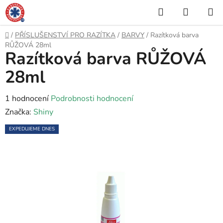
Přejít
Hledat
NÁKUP
na
KOŠÍK
obsah
Domů
/
PŘÍSLUŠENSTVÍ PRO RAZÍTKA
/
BARVY
/
Razítková barva
RŮŽOVÁ 28ml
Razítková barva RŮŽOVÁ
28ml
Průměrné
1 hodnocení
Podrobnosti hodnocení
hodnocení
Značka:
Shiny
produktu
EXPEDUJEME DNES
je
5,0
z
5
hvězdiček.