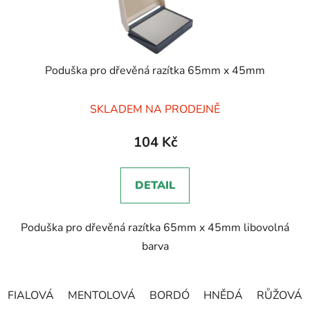
Poduška pro dřevěná razítka 65mm x 45mm
Průměrné
SKLADEM NA PRODEJNĚ
hodnocení
produktu
104 Kč
je
5,0
DETAIL
z
5
Poduška pro dřevěná razítka 65mm x 45mm libovolná
hvězdiček.
barva
FIALOVÁ
MENTOLOVÁ
BORDÓ
HNĚDÁ
RŮŽOVÁ