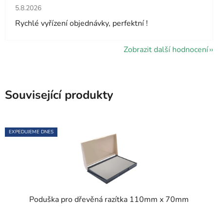
Hodnocení obchodu je 5 z 5 hvězdiček.
5.8.2026
Rychlé vyřízení objednávky, perfektní !
Zobrazit další hodnocení
Související produkty
EXPEDUJEME DNES
Poduška pro dřevěná razítka 110mm x 70mm