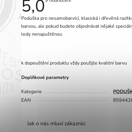
5,0
Průměrné
9 hodnocení
hodnocení
produktu
je
Poduška pro nesamobarvící, klasická i dřevěná razít
5,0
z
barvou, ale pokud budete objednávat nějaké speciáln
5
hvězdiček.
tedy nenapuštěnou
k dopouštění produktu vždy použijte kvalitní barvu
Doplňkové parametry
Kategorie
PODUŠK
EAN
859442