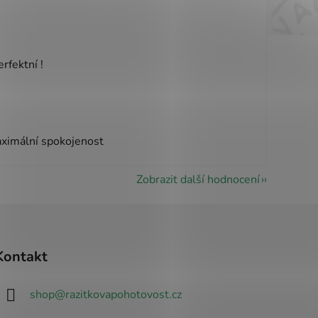
vězdiček.
rfektní !
vězdiček.
aximální spokojenost
Zobrazit další hodnocení
Kontakt
shop
@
razitkovapohotovost.cz