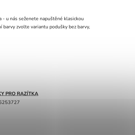
ka - u nás seženete napuštěné klasickou
í barvy zvolte variantu podušky bez barvy,
Y PRO RAZÍTKA
6253727