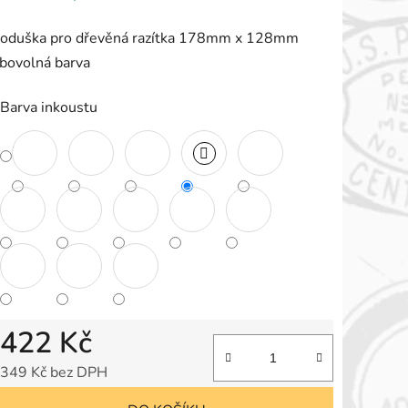
roduktu
oduška pro dřevěná razítka 178mm x 128mm
e
ibovolná barva
,0
Barva inkoustu
vězdiček.
422 Kč
349 Kč bez DPH
Měrná cena: