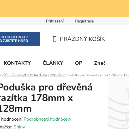
Přihlášení
Registrace
E CO OBJEDNAT?
PRÁZDNÝ KOŠÍK
O ZJISTÍTE HNED
NÁKUPNÍ
KOŠÍK
KONTAKTY
ČLÁNKY
OP
Značky
Domů
/
PŘÍSLUŠENSTVÍ PRO RAZÍTKA
/
PODUŠKY
/
Poduška pro dřevěná razítka 178mm x 1
Poduška pro dřevěná
razítka 178mm x
128mm
růměrné
 hodnocení
Podrobnosti hodnocení
odnocení
načka:
Shiny