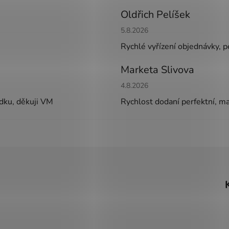
Oldřich Pelíšek
Hodnocení obchodu je 5 z 5 h
5.8.2026
Rychlé vyřízení objednávky, pe
Marketa Slivova
Hodnocení obchodu je 5 z 5 h
4.8.2026
ádku, děkuji VM
Rychlost dodaní perfektní, m