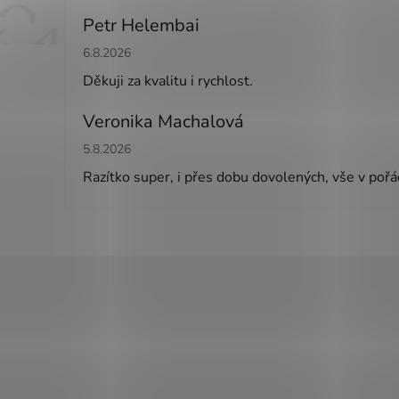
Petr Helembai
Hodnocení obchodu je 5 z 5 hvězdiček.
6.8.2026
Děkuji za kvalitu i rychlost.
Veronika Machalová
Hodnocení obchodu je 5 z 5 hvězdiček.
5.8.2026
Razítko super, i přes dobu dovolených, vše v poř
Z
á
p
a
t