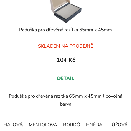
Poduška pro dřevěná razítka 65mm x 45mm
Průměrné
SKLADEM NA PRODEJNĚ
hodnocení
produktu
104 Kč
je
5,0
DETAIL
z
5
Poduška pro dřevěná razítka 65mm x 45mm libovolná
hvězdiček.
barva
FIALOVÁ
MENTOLOVÁ
BORDÓ
HNĚDÁ
RŮŽOVÁ