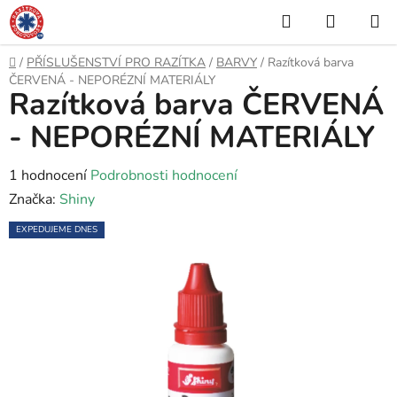
Přejít
Hledat
NÁKUP
na
KOŠÍK
obsah
Domů
/
PŘÍSLUŠENSTVÍ PRO RAZÍTKA
/
BARVY
/
Razítková barva
ČERVENÁ - NEPORÉZNÍ MATERIÁLY
Razítková barva ČERVENÁ
- NEPORÉZNÍ MATERIÁLY
Průměrné
1 hodnocení
Podrobnosti hodnocení
hodnocení
Značka:
Shiny
produktu
EXPEDUJEME DNES
je
5,0
z
5
hvězdiček.