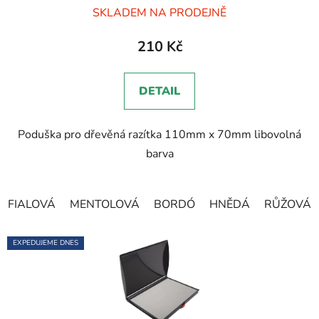
Průměrné
SKLADEM NA PRODEJNĚ
hodnocení
produktu
210 Kč
je
5,0
DETAIL
z
5
Poduška pro dřevěná razítka 110mm x 70mm libovolná
hvězdiček.
barva
FIALOVÁ
MENTOLOVÁ
BORDÓ
HNĚDÁ
RŮŽOVÁ
EXPEDUJEME DNES