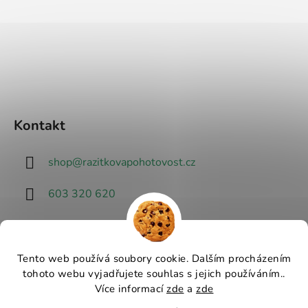
Kontakt
shop
@
razitkovapohotovost.cz
603 320 620
Tento web používá soubory cookie. Dalším procházením
tohoto webu vyjadřujete souhlas s jejich používáním..
Návrhář designu
Více informací
zde
a
zde