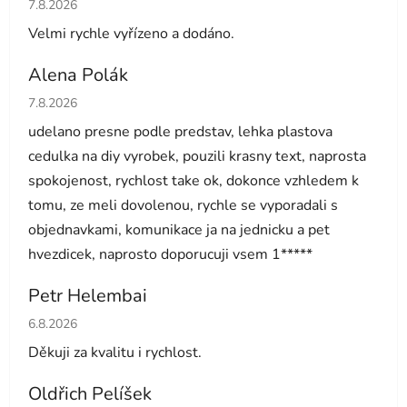
Hodnocení obchodu je 5 z 5 hvězdiček.
7.8.2026
Velmi rychle vyřízeno a dodáno.
Alena Polák
Hodnocení obchodu je 5 z 5 hvězdiček.
7.8.2026
udelano presne podle predstav, lehka plastova
cedulka na diy vyrobek, pouzili krasny text, naprosta
spokojenost, rychlost take ok, dokonce vzhledem k
tomu, ze meli dovolenou, rychle se vyporadali s
objednavkami, komunikace ja na jednicku a pet
hvezdicek, naprosto doporucuji vsem 1*****
Petr Helembai
Hodnocení obchodu je 5 z 5 hvězdiček.
6.8.2026
Děkuji za kvalitu i rychlost.
Oldřich Pelíšek