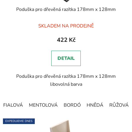
Poduška pro dřevěná razítka 178mm x 128mm
Průměrné
SKLADEM NA PRODEJNĚ
hodnocení
produktu
422 Kč
je
5,0
DETAIL
z
5
Poduška pro dřevěná razítka 178mm x 128mm
hvězdiček.
libovolná barva
FIALOVÁ
MENTOLOVÁ
BORDÓ
HNĚDÁ
RŮŽOVÁ
EXPEDUJEME DNES