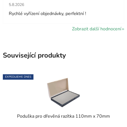
Hodnocení obchodu je 5 z 5 hvězdiček.
5.8.2026
Rychlé vyřízení objednávky, perfektní !
Zobrazit další hodnocení
Související produkty
EXPEDUJEME DNES
Poduška pro dřevěná razítka 110mm x 70mm