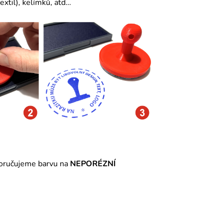
extil
), kelímků, atd…
poručujeme barvu na
NEPORÉZNÍ