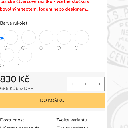
lasické čtvercové razítko - včetně štočku s
e
ibovolným textem, logem nebo designem…
,0
Barva rukojeti
vězdiček.
830 Kč
686 Kč bez DPH
Měrná cena:
DO KOŠÍKU
Dostupnost
Zvolte variantu