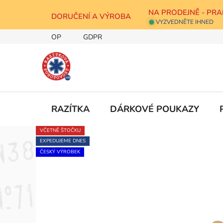
Přejít
NA PRODEJNĚ - PRA
na
DORUČENÍ A VÝROBA
VYZVEDNĚTE IHNED
obsah
OP
GDPR
RAZÍTKA
DÁRKOVÉ POUKAZY
VČETNĚ ŠTOČKU
EXPEDUJEME DNES
ČESKÝ VÝROBEK