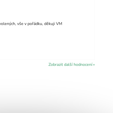
vězdiček.
volených, vše v pořádku, děkuji VM
vězdiček.
Zobrazit další hodnocení