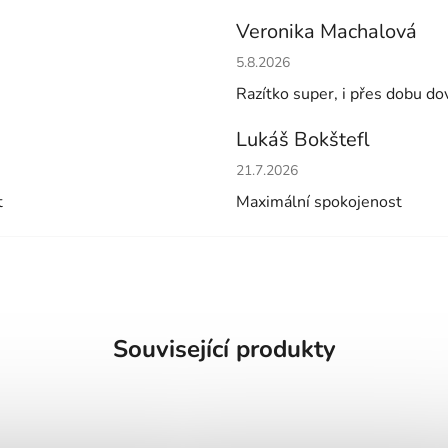
Veronika Machalová
Hodnocení obchodu je 5 z 5 h
5.8.2026
Razítko super, i přes dobu do
Lukáš Bokštefl
Hodnocení obchodu je 5 z 5 h
21.7.2026
t
Maximální spokojenost
Související produkty