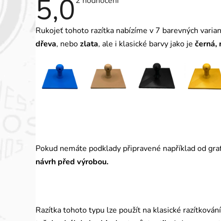
5,0
Průměrné
2 hodnocení
hodnocení
produktu
je
Rukojeť tohoto razítka nabízíme v 7 barevných varia
5,0
z
dřeva
, nebo
zlata
, ale i klasické barvy jako je
černá, 
5
hvězdiček.
Pokud nemáte podklady připravené například od graf
návrh před výrobou.
Razítka tohoto typu lze použít na klasické razítkován