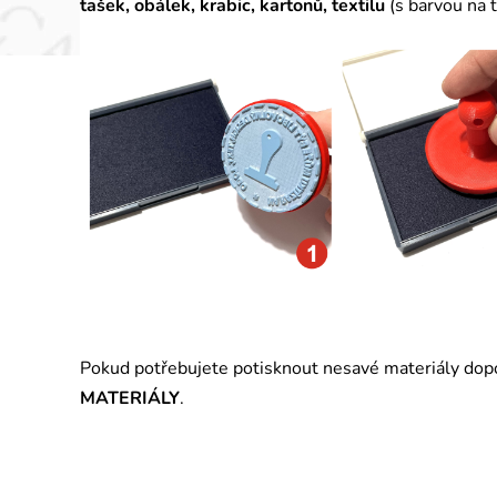
tašek, obálek, krabic, kartonů, textilu
(
s barvou na t
Pokud potřebujete potisknout nesavé materiály do
MATERIÁLY
.