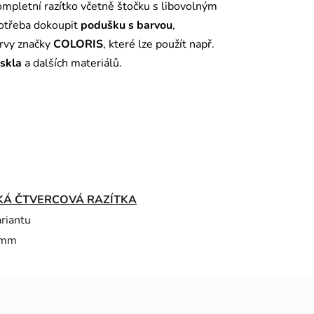
mpletní razítko včetně štočku s libovolným
potřeba dokoupit
podušku s barvou
,
arvy značky
COLORIS
, které lze použít např.
 skla
a dalších materiálů.
KÁ ČTVERCOVÁ RAZÍTKA
ariantu
 mm