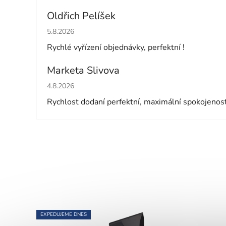
Oldřich Pelíšek
Hodnocení obchodu je 5 z 5 hvězdiček.
5.8.2026
Rychlé vyřízení objednávky, perfektní !
Marketa Slivova
Hodnocení obchodu je 5 z 5 hvězdiček.
4.8.2026
Rychlost dodaní perfektní, maximální spokojenos
EXPEDUJEME DNES