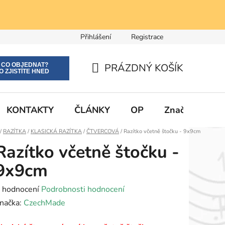
Přihlášení
Registrace
E CO OBJEDNAT?
PRÁZDNÝ KOŠÍK
O ZJISTÍTE HNED
NÁKUPNÍ
KOŠÍK
KONTAKTY
ČLÁNKY
OP
Značky
Domů
/
RAZÍTKA
/
KLASICKÁ RAZÍTKA
/
ČTVERCOVÁ
/
Razítko včetně štočku - 9x9cm
Razítko včetně štočku -
9x9cm
růměrné
 hodnocení
Podrobnosti hodnocení
odnocení
načka:
CzechMade
roduktu