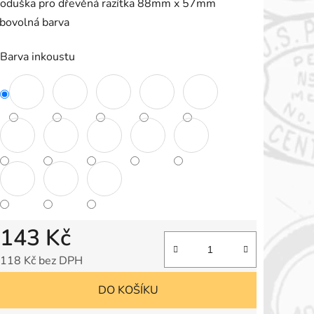
oduška pro dřevěná razítka 88mm x 57mm
e
ibovolná barva
,0
Barva inkoustu
vězdiček.
143 Kč
118 Kč bez DPH
Měrná cena:
DO KOŠÍKU