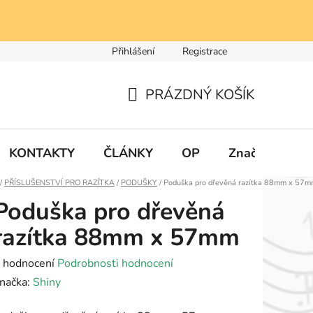
Přihlášení
Registrace
PRÁZDNÝ KOŠÍK
NÁKUPNÍ
KOŠÍK
KONTAKTY
ČLÁNKY
OP
Značky
Domů
/
PŘÍSLUŠENSTVÍ PRO RAZÍTKA
/
PODUŠKY
/
Poduška pro dřevěná razítka 88mm x 57
Poduška pro dřevěná
razítka 88mm x 57mm
růměrné
 hodnocení
Podrobnosti hodnocení
odnocení
načka:
Shiny
roduktu