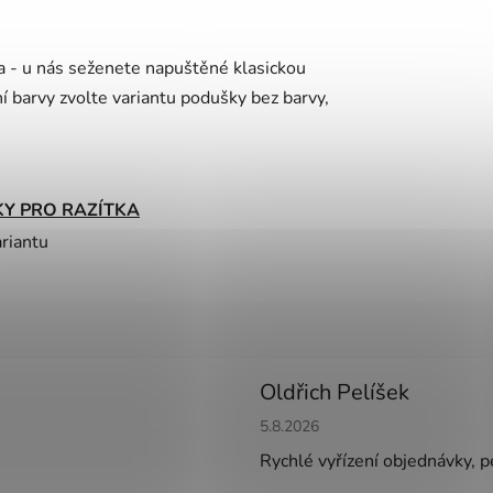
ka - u nás seženete napuštěné klasickou
í barvy zvolte variantu podušky bez barvy,
Y PRO RAZÍTKA
ariantu
Oldřich Pelíšek
Hodnocení obchodu je 5 z 5 h
5.8.2026
Rychlé vyřízení objednávky, pe