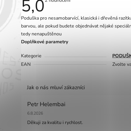
5,0
Průměrné
2 hodnocení
hodnocení
produktu
je
Poduška pro nesamobarvící, klasická i dřevěná razít
5,0
z
barvou, ale pokud budete objednávat nějaké speciáln
5
hvězdiček.
tedy nenapuštěnou
Doplňkové parametry
Kategorie
PODUŠK
EAN
Zvolte v
Petr Helembai
Hodnocení obchodu je 5 z 5 hvězdiček.
6.8.2026
Děkuji za kvalitu i rychlost.