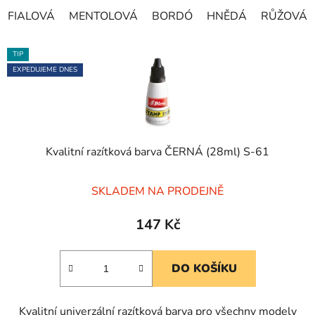
FIALOVÁ
MENTOLOVÁ
BORDÓ
HNĚDÁ
RŮŽOVÁ
TIP
EXPEDUJEME DNES
Kvalitní razítková barva ČERNÁ (28ml) S-61
Průměrné
SKLADEM NA PRODEJNĚ
hodnocení
produktu
147 Kč
je
5,0
DO KOŠÍKU
z
5
Kvalitní univerzální razítková barva pro všechny modely
hvězdiček.