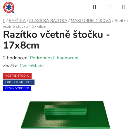
Přejít
Hledat
NÁKUP
na
KOŠÍK
obsah
Domů
/
RAZÍTKA
/
KLASICKÁ RAZÍTKA
/
MAXI OBDELNÍKOVÁ
/
Razítko
včetně štočku - 17x8cm
Razítko včetně štočku -
17x8cm
Průměrné
2 hodnocení
Podrobnosti hodnocení
hodnocení
Značka:
CzechMade
produktu
VČETNĚ ŠTOČKU
je
EXPEDUJEME DNES
5,0
ČESKÝ VÝROBEK
z
5
hvězdiček.