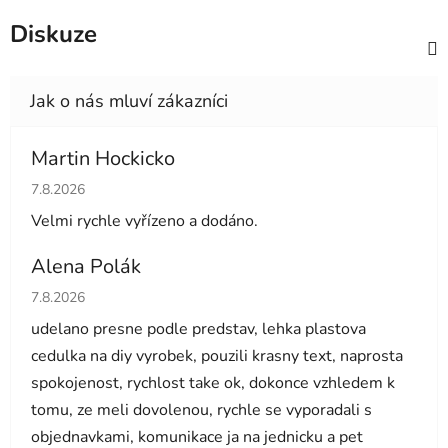
Diskuze
Martin Hockicko
Hodnocení obchodu je 5 z 5 hvězdiček.
7.8.2026
Velmi rychle vyřízeno a dodáno.
Alena Polák
Hodnocení obchodu je 5 z 5 hvězdiček.
7.8.2026
udelano presne podle predstav, lehka plastova
cedulka na diy vyrobek, pouzili krasny text, naprosta
spokojenost, rychlost take ok, dokonce vzhledem k
tomu, ze meli dovolenou, rychle se vyporadali s
objednavkami, komunikace ja na jednicku a pet