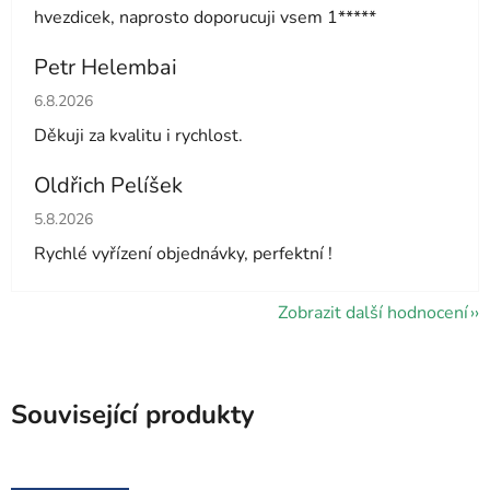
hvezdicek, naprosto doporucuji vsem 1*****
Petr Helembai
Hodnocení obchodu je 5 z 5 hvězdiček.
6.8.2026
Děkuji za kvalitu i rychlost.
Oldřich Pelíšek
Hodnocení obchodu je 5 z 5 hvězdiček.
5.8.2026
Rychlé vyřízení objednávky, perfektní !
Zobrazit další hodnocení
Související produkty