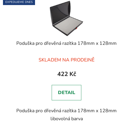
EXPEDUJEME DNES
Poduška pro dřevěná razítka 178mm x 128mm
Průměrné
SKLADEM NA PRODEJNĚ
hodnocení
produktu
422 Kč
je
5,0
DETAIL
z
5
Poduška pro dřevěná razítka 178mm x 128mm
hvězdiček.
libovolná barva