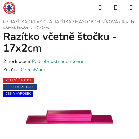
Přejít
Hledat
NÁKUP
na
KOŠÍK
obsah
Domů
/
RAZÍTKA
/
KLASICKÁ RAZÍTKA
/
MAXI OBDELNÍKOVÁ
/
Razítko
včetně štočku - 17x2cm
Razítko včetně štočku -
17x2cm
Průměrné
2 hodnocení
Podrobnosti hodnocení
hodnocení
Značka:
CzechMade
produktu
VČETNĚ ŠTOČKU
je
EXPEDUJEME DNES
5,0
ČESKÝ VÝROBEK
z
5
hvězdiček.