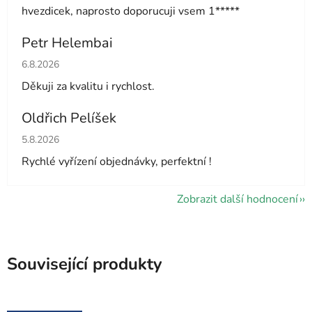
hvezdicek, naprosto doporucuji vsem 1*****
Petr Helembai
Hodnocení obchodu je 5 z 5 hvězdiček.
6.8.2026
Děkuji za kvalitu i rychlost.
Oldřich Pelíšek
Hodnocení obchodu je 5 z 5 hvězdiček.
5.8.2026
Rychlé vyřízení objednávky, perfektní !
Zobrazit další hodnocení
Související produkty