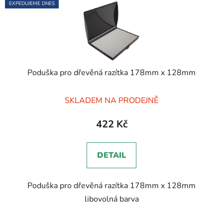
EXPEDUJEME DNES
Poduška pro dřevěná razítka 178mm x 128mm
Průměrné
SKLADEM NA PRODEJNĚ
hodnocení
produktu
422 Kč
je
5,0
DETAIL
z
5
Poduška pro dřevěná razítka 178mm x 128mm
hvězdiček.
libovolná barva