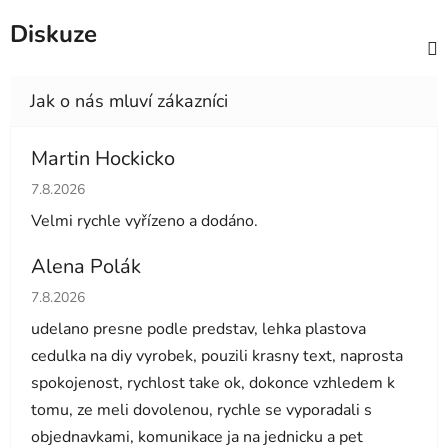
Diskuze
Martin Hockicko
Hodnocení obchodu je 5 z 5 hvězdiček.
7.8.2026
Velmi rychle vyřízeno a dodáno.
Alena Polák
Hodnocení obchodu je 5 z 5 hvězdiček.
7.8.2026
udelano presne podle predstav, lehka plastova
cedulka na diy vyrobek, pouzili krasny text, naprosta
spokojenost, rychlost take ok, dokonce vzhledem k
tomu, ze meli dovolenou, rychle se vyporadali s
objednavkami, komunikace ja na jednicku a pet