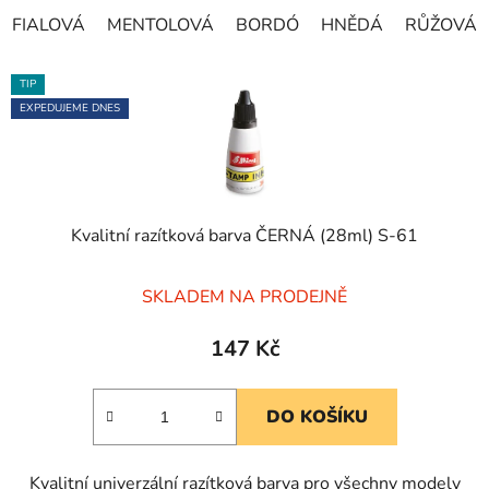
FIALOVÁ
MENTOLOVÁ
BORDÓ
HNĚDÁ
RŮŽOVÁ
TIP
EXPEDUJEME DNES
Kvalitní razítková barva ČERNÁ (28ml) S-61
Průměrné
SKLADEM NA PRODEJNĚ
hodnocení
produktu
147 Kč
je
5,0
DO KOŠÍKU
z
5
Kvalitní univerzální razítková barva pro všechny modely
hvězdiček.