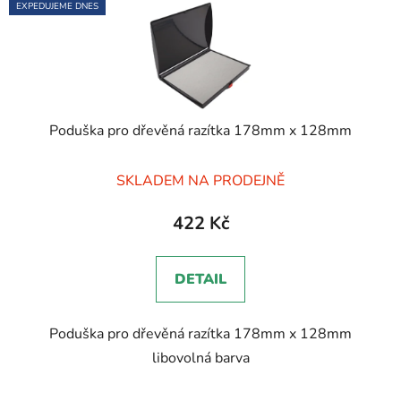
EXPEDUJEME DNES
Poduška pro dřevěná razítka 178mm x 128mm
Průměrné
SKLADEM NA PRODEJNĚ
hodnocení
produktu
422 Kč
je
5,0
DETAIL
z
5
Poduška pro dřevěná razítka 178mm x 128mm
hvězdiček.
libovolná barva