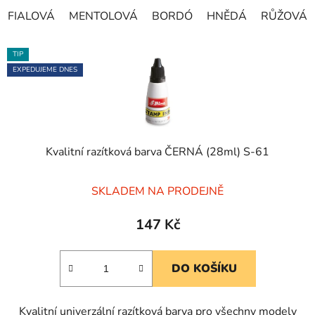
FIALOVÁ
MENTOLOVÁ
BORDÓ
HNĚDÁ
RŮŽOVÁ
TIP
EXPEDUJEME DNES
Kvalitní razítková barva ČERNÁ (28ml) S-61
Průměrné
SKLADEM NA PRODEJNĚ
hodnocení
produktu
147 Kč
je
5,0
DO KOŠÍKU
z
5
Kvalitní univerzální razítková barva pro všechny modely
hvězdiček.