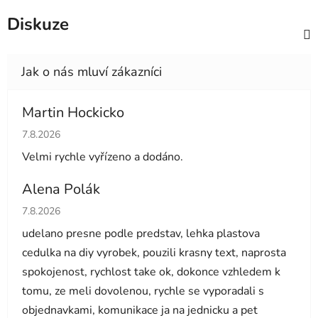
Diskuze
Martin Hockicko
Hodnocení obchodu je 5 z 5 hvězdiček.
7.8.2026
Velmi rychle vyřízeno a dodáno.
Alena Polák
Hodnocení obchodu je 5 z 5 hvězdiček.
7.8.2026
udelano presne podle predstav, lehka plastova
cedulka na diy vyrobek, pouzili krasny text, naprosta
spokojenost, rychlost take ok, dokonce vzhledem k
tomu, ze meli dovolenou, rychle se vyporadali s
objednavkami, komunikace ja na jednicku a pet