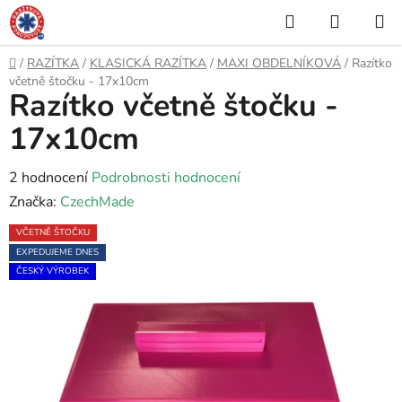
Přejít
Hledat
NÁKUP
na
KOŠÍK
obsah
Domů
/
RAZÍTKA
/
KLASICKÁ RAZÍTKA
/
MAXI OBDELNÍKOVÁ
/
Razítko
včetně štočku - 17x10cm
Razítko včetně štočku -
17x10cm
Průměrné
2 hodnocení
Podrobnosti hodnocení
hodnocení
Značka:
CzechMade
produktu
VČETNĚ ŠTOČKU
je
EXPEDUJEME DNES
5,0
ČESKÝ VÝROBEK
z
5
hvězdiček.