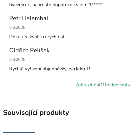
hvezdicek, naprosto doporucuji vsem 1*****
Petr Helembai
Hodnocení obchodu je 5 z 5 hvězdiček.
6.8.2026
Děkuji za kvalitu i rychlost.
Oldřich Pelíšek
Hodnocení obchodu je 5 z 5 hvězdiček.
5.8.2026
Rychlé vyřízení objednávky, perfektní !
Zobrazit další hodnocení
Související produkty