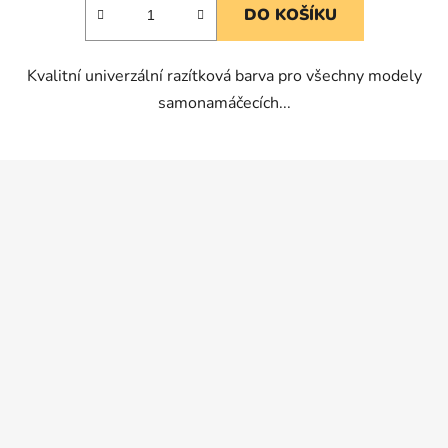
DO KOŠÍKU
z
5
Kvalitní univerzální razítková barva pro všechny modely
hvězdiček.
samonamáčecích...
Z
á
p
a
t
í