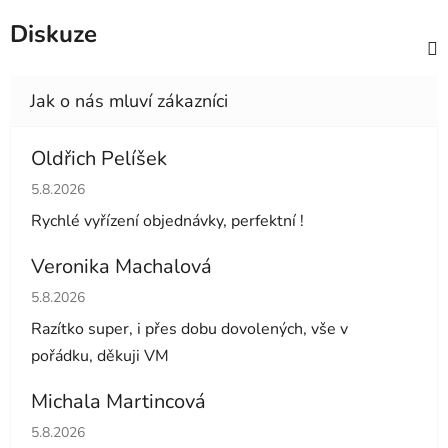
Diskuze
Oldřich Pelíšek
Hodnocení obchodu je 5 z 5 hvězdiček.
5.8.2026
Rychlé vyřízení objednávky, perfektní !
Veronika Machalová
Hodnocení obchodu je 5 z 5 hvězdiček.
5.8.2026
Razítko super, i přes dobu dovolených, vše v
pořádku, děkuji VM
Michala Martincová
Hodnocení obchodu je 1 z 5 hvězdiček.
5.8.2026