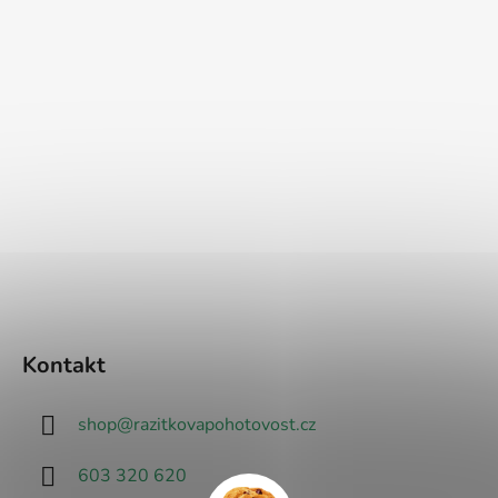
Kontakt
shop
@
razitkovapohotovost.cz
603 320 620