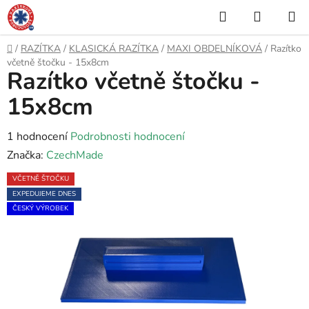
Přejít
Hledat
NÁKUP
na
KOŠÍK
obsah
Domů
/
RAZÍTKA
/
KLASICKÁ RAZÍTKA
/
MAXI OBDELNÍKOVÁ
/
Razítko
včetně štočku - 15x8cm
Razítko včetně štočku -
15x8cm
Průměrné
1 hodnocení
Podrobnosti hodnocení
hodnocení
Značka:
CzechMade
produktu
VČETNĚ ŠTOČKU
je
EXPEDUJEME DNES
5,0
ČESKÝ VÝROBEK
z
5
hvězdiček.