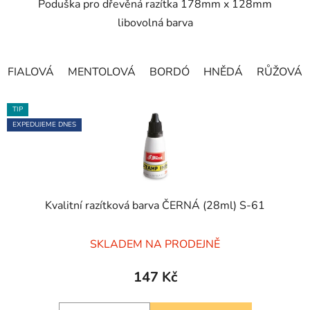
Poduška pro dřevěná razítka 178mm x 128mm
hvězdiček.
libovolná barva
FIALOVÁ
MENTOLOVÁ
BORDÓ
HNĚDÁ
RŮŽOVÁ
TIP
EXPEDUJEME DNES
Kvalitní razítková barva ČERNÁ (28ml) S-61
Průměrné
SKLADEM NA PRODEJNĚ
hodnocení
produktu
147 Kč
je
5,0