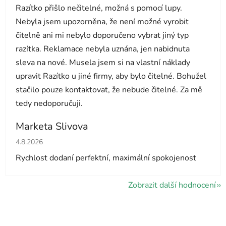
Razítko přišlo nečitelné, možná s pomocí lupy.
Nebyla jsem upozorněna, že není možné vyrobit
čitelně ani mi nebylo doporučeno vybrat jiný typ
razítka. Reklamace nebyla uznána, jen nabidnuta
sleva na nové. Musela jsem si na vlastní náklady
upravit Razítko u jiné firmy, aby bylo čitelné. Bohužel
stačilo pouze kontaktovat, že nebude čitelné. Za mě
tedy nedoporučuji.
Marketa Slivova
Hodnocení obchodu je 5 z 5 hvězdiček.
4.8.2026
Rychlost dodaní perfektní, maximální spokojenost
Zobrazit další hodnocení