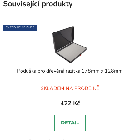
Související produkty
EXPEDUJEME DNES
Poduška pro dřevěná razítka 178mm x 128mm
Průměrné
SKLADEM NA PRODEJNĚ
hodnocení
produktu
422 Kč
je
5,0
DETAIL
z
5