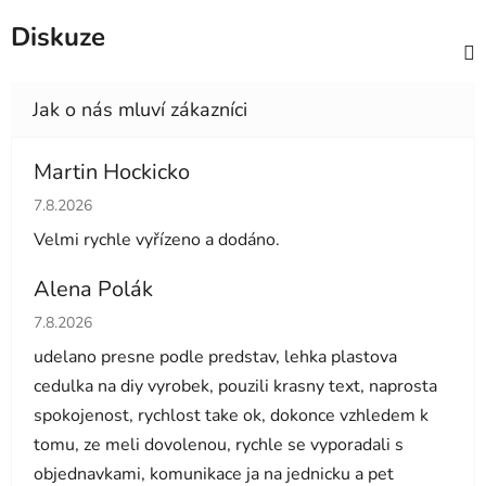
Diskuze
Martin Hockicko
Hodnocení obchodu je 5 z 5 hvězdiček.
7.8.2026
Velmi rychle vyřízeno a dodáno.
Alena Polák
Hodnocení obchodu je 5 z 5 hvězdiček.
7.8.2026
udelano presne podle predstav, lehka plastova
cedulka na diy vyrobek, pouzili krasny text, naprosta
spokojenost, rychlost take ok, dokonce vzhledem k
tomu, ze meli dovolenou, rychle se vyporadali s
objednavkami, komunikace ja na jednicku a pet