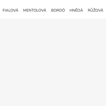
FIALOVÁ
MENTOLOVÁ
BORDÓ
HNĚDÁ
RŮŽOVÁ
Z
á
p
a
t
í