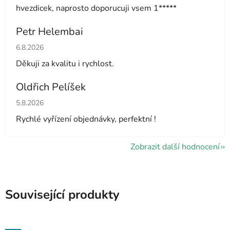
hvezdicek, naprosto doporucuji vsem 1*****
Petr Helembai
Hodnocení obchodu je 5 z 5 hvězdiček.
6.8.2026
Děkuji za kvalitu i rychlost.
Oldřich Pelíšek
Hodnocení obchodu je 5 z 5 hvězdiček.
5.8.2026
Rychlé vyřízení objednávky, perfektní !
Zobrazit další hodnocení
Související produkty