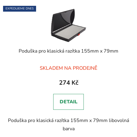
EXPEDUJEME DNES
Poduška pro klasická razítka 155mm x 79mm
Průměrné
SKLADEM NA PRODEJNĚ
hodnocení
produktu
274 Kč
je
5,0
DETAIL
z
5
Poduška pro klasická razítka 155mm x 79mm libovolná
hvězdiček.
barva