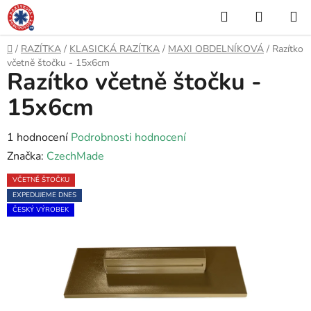
Přejít
Hledat
NÁKUP
na
KOŠÍK
obsah
Domů
/
RAZÍTKA
/
KLASICKÁ RAZÍTKA
/
MAXI OBDELNÍKOVÁ
/
Razítko
včetně štočku - 15x6cm
Razítko včetně štočku -
15x6cm
Průměrné
1 hodnocení
Podrobnosti hodnocení
hodnocení
Značka:
CzechMade
produktu
VČETNĚ ŠTOČKU
je
EXPEDUJEME DNES
5,0
ČESKÝ VÝROBEK
z
5
hvězdiček.