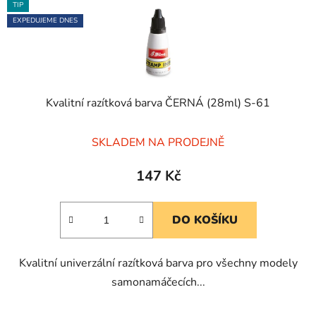
TIP
EXPEDUJEME DNES
Kvalitní razítková barva ČERNÁ (28ml) S-61
Průměrné
SKLADEM NA PRODEJNĚ
hodnocení
produktu
147 Kč
je
5,0
DO KOŠÍKU
z
5
Kvalitní univerzální razítková barva pro všechny modely
hvězdiček.
samonamáčecích...