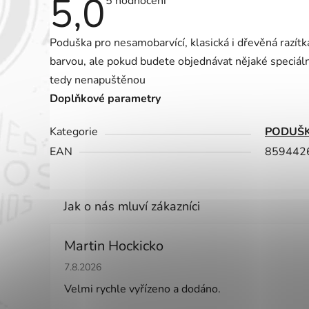
5,0
Průměrné
5 hodnocení
hodnocení
produktu
je
Poduška pro nesamobarvící, klasická i dřevěná razít
5,0
z
barvou, ale pokud budete objednávat nějaké speciáln
5
hvězdiček.
tedy nenapuštěnou
Doplňkové parametry
Kategorie
PODUŠK
EAN
859442
Martin Hockicko
Hodnocení obchodu je 5 z 5 hvězdiček.
7.8.2026
Velmi rychle vyřízeno a dodáno.