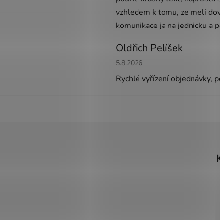
vzhledem k tomu, ze meli dov
komunikace ja na jednicku a 
Oldřich Pelíšek
Hodnocení obchodu je 5 z 5 h
5.8.2026
Rychlé vyřízení objednávky, pe