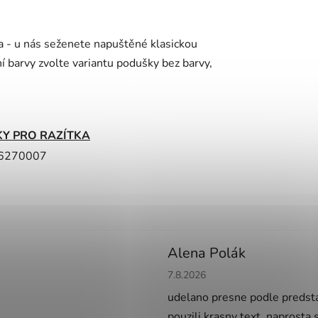
ka - u nás seženete napuštěné klasickou
í barvy zvolte variantu podušky bez barvy,
Y PRO RAZÍTKA
6270007
Alena Polák
Hodnocení obchodu je 5 z 5 h
7.8.2026
udelano presne podle predsta
pouzili krasny text, naprosta