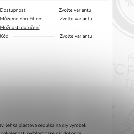
Dostupnost
Zvolte variantu
Můžeme doručit do:
Zvolte variantu
Možnosti doručení
Kód:
Zvolte variantu
vězdiček.
v, lehka plastova cedulka na diy vyrobek,
 spokojenost, rychlost take ok, dokonce