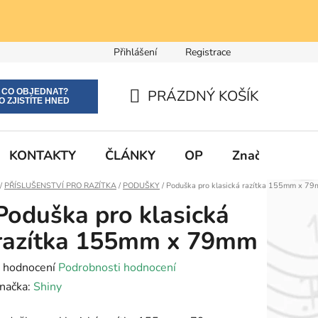
Přihlášení
Registrace
E CO OBJEDNAT?
PRÁZDNÝ KOŠÍK
O ZJISTÍTE HNED
NÁKUPNÍ
KOŠÍK
KONTAKTY
ČLÁNKY
OP
Značky
Domů
/
PŘÍSLUŠENSTVÍ PRO RAZÍTKA
/
PODUŠKY
/
Poduška pro klasická razítka 155mm x 7
Poduška pro klasická
razítka 155mm x 79mm
růměrné
 hodnocení
Podrobnosti hodnocení
odnocení
načka:
Shiny
roduktu