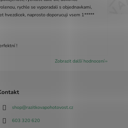
olenou, rychle se vyporadali s objednavkami,
pet hvezdicek, naprosto doporucuji vsem 1*****
vězdiček.
rfektní !
Zobrazit další hodnocení
Kontakt
shop
@
razitkovapohotovost.cz
603 320 620