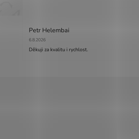
Petr Helembai
Hodnocení obchodu je 5 z 5 hvězdiček.
6.8.2026
Děkuji za kvalitu i rychlost.
Z
á
p
a
t
í