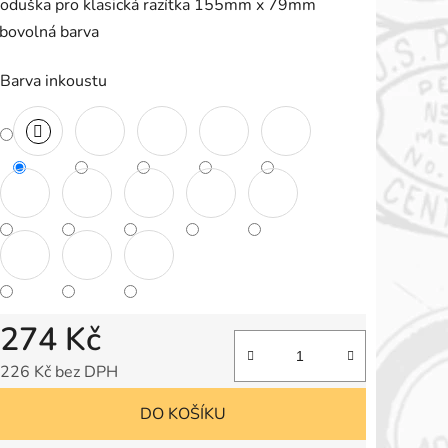
oduška pro klasická razítka 155mm x 79mm
e
ibovolná barva
,0
Barva inkoustu
vězdiček.
274 Kč
226 Kč bez DPH
Měrná cena:
DO KOŠÍKU