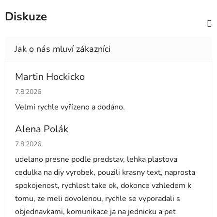
Diskuze
Martin Hockicko
Hodnocení obchodu je 5 z 5 hvězdiček.
7.8.2026
Velmi rychle vyřízeno a dodáno.
Alena Polák
Hodnocení obchodu je 5 z 5 hvězdiček.
7.8.2026
udelano presne podle predstav, lehka plastova
cedulka na diy vyrobek, pouzili krasny text, naprosta
spokojenost, rychlost take ok, dokonce vzhledem k
tomu, ze meli dovolenou, rychle se vyporadali s
objednavkami, komunikace ja na jednicku a pet