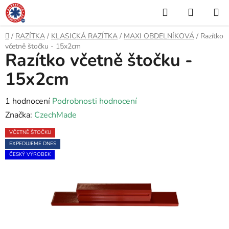
Přejít
Hledat
NÁKUP
na
KOŠÍK
obsah
Domů
/
RAZÍTKA
/
KLASICKÁ RAZÍTKA
/
MAXI OBDELNÍKOVÁ
/
Razítko
včetně štočku - 15x2cm
Razítko včetně štočku -
15x2cm
Průměrné
1 hodnocení
Podrobnosti hodnocení
hodnocení
Značka:
CzechMade
produktu
VČETNĚ ŠTOČKU
je
EXPEDUJEME DNES
5,0
ČESKÝ VÝROBEK
z
5
hvězdiček.