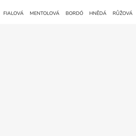
FIALOVÁ
MENTOLOVÁ
BORDÓ
HNĚDÁ
RŮŽOVÁ
Z
á
p
a
t
í