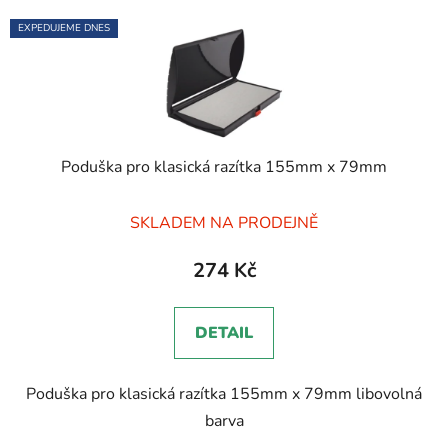
EXPEDUJEME DNES
Poduška pro klasická razítka 155mm x 79mm
Průměrné
SKLADEM NA PRODEJNĚ
hodnocení
produktu
274 Kč
je
5,0
DETAIL
z
5
Poduška pro klasická razítka 155mm x 79mm libovolná
hvězdiček.
barva