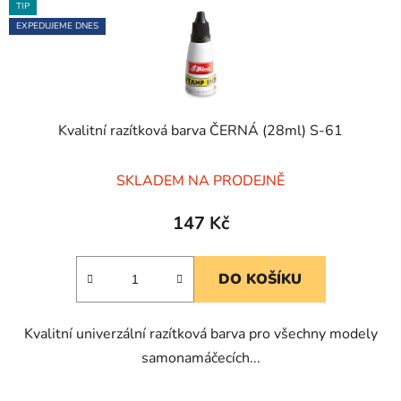
TIP
EXPEDUJEME DNES
Kvalitní razítková barva ČERNÁ (28ml) S-61
Průměrné
SKLADEM NA PRODEJNĚ
hodnocení
produktu
147 Kč
je
5,0
DO KOŠÍKU
z
5
Kvalitní univerzální razítková barva pro všechny modely
hvězdiček.
samonamáčecích...