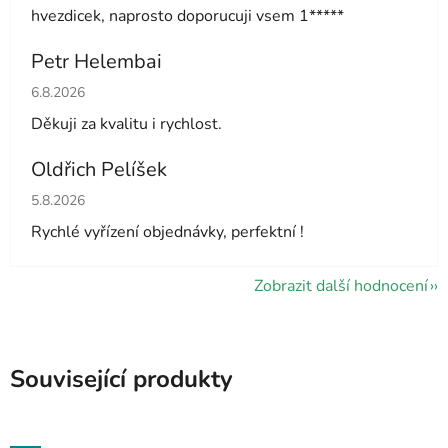
hvezdicek, naprosto doporucuji vsem 1*****
Petr Helembai
Hodnocení obchodu je 5 z 5 hvězdiček.
6.8.2026
Děkuji za kvalitu i rychlost.
Oldřich Pelíšek
Hodnocení obchodu je 5 z 5 hvězdiček.
5.8.2026
Rychlé vyřízení objednávky, perfektní !
Zobrazit další hodnocení
Související produkty