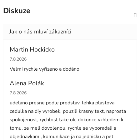
Diskuze
Martin Hockicko
Hodnocení obchodu je 5 z 5 hvězdiček.
7.8.2026
Velmi rychle vyřízeno a dodáno.
Alena Polák
Hodnocení obchodu je 5 z 5 hvězdiček.
7.8.2026
udelano presne podle predstav, lehka plastova
cedulka na diy vyrobek, pouzili krasny text, naprosta
spokojenost, rychlost take ok, dokonce vzhledem k
tomu, ze meli dovolenou, rychle se vyporadali s
objednavkami, komunikace ja na jednicku a pet