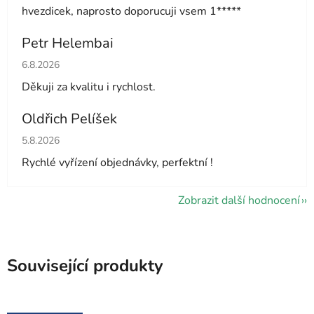
hvezdicek, naprosto doporucuji vsem 1*****
Petr Helembai
Hodnocení obchodu je 5 z 5 hvězdiček.
6.8.2026
Děkuji za kvalitu i rychlost.
Oldřich Pelíšek
Hodnocení obchodu je 5 z 5 hvězdiček.
5.8.2026
Rychlé vyřízení objednávky, perfektní !
Zobrazit další hodnocení
Související produkty