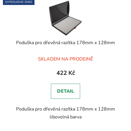
EXPEDUJEME DNES
Poduška pro dřevěná razítka 178mm x 128mm
Průměrné
SKLADEM NA PRODEJNĚ
hodnocení
produktu
422 Kč
je
5,0
DETAIL
z
5
Poduška pro dřevěná razítka 178mm x 128mm
hvězdiček.
libovolná barva