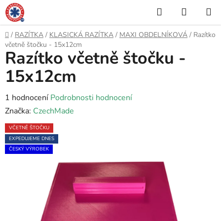
Přejít
Hledat
NÁKUP
na
KOŠÍK
obsah
Domů
/
RAZÍTKA
/
KLASICKÁ RAZÍTKA
/
MAXI OBDELNÍKOVÁ
/
Razítko
včetně štočku - 15x12cm
Razítko včetně štočku -
15x12cm
Průměrné
1 hodnocení
Podrobnosti hodnocení
hodnocení
Značka:
CzechMade
produktu
VČETNĚ ŠTOČKU
je
EXPEDUJEME DNES
5,0
ČESKÝ VÝROBEK
z
5
hvězdiček.