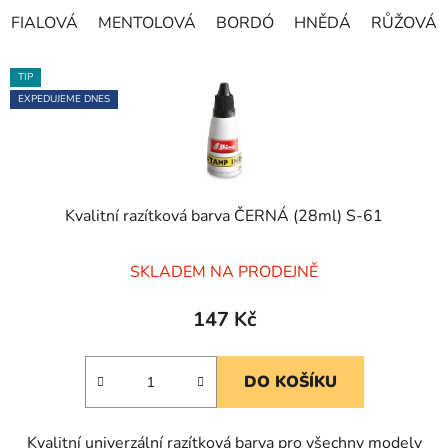
FIALOVÁ
MENTOLOVÁ
BORDÓ
HNĚDÁ
RŮŽOVÁ
TIP
EXPEDUJEME DNES
Kvalitní razítková barva ČERNÁ (28ml) S-61
Průměrné
SKLADEM NA PRODEJNĚ
hodnocení
produktu
147 Kč
je
5,0
DO KOŠÍKU
z
5
Kvalitní univerzální razítková barva pro všechny modely
hvězdiček.