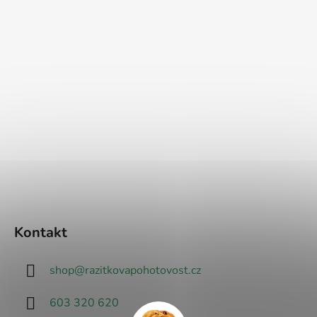
Kontakt
shop
@
razitkovapohotovost.cz
603 320 620