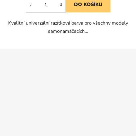
DO KOŠÍKU
z
5
Kvalitní univerzální razítková barva pro všechny modely
hvězdiček.
samonamáčecích...
Z
á
p
a
t
í