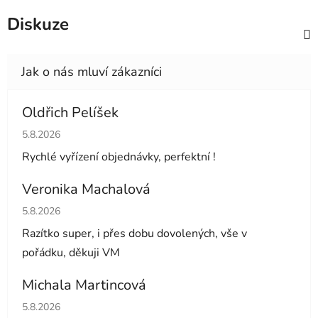
Diskuze
Oldřich Pelíšek
Hodnocení obchodu je 5 z 5 hvězdiček.
5.8.2026
Rychlé vyřízení objednávky, perfektní !
Veronika Machalová
Hodnocení obchodu je 5 z 5 hvězdiček.
5.8.2026
Razítko super, i přes dobu dovolených, vše v
pořádku, děkuji VM
Michala Martincová
Hodnocení obchodu je 1 z 5 hvězdiček.
5.8.2026