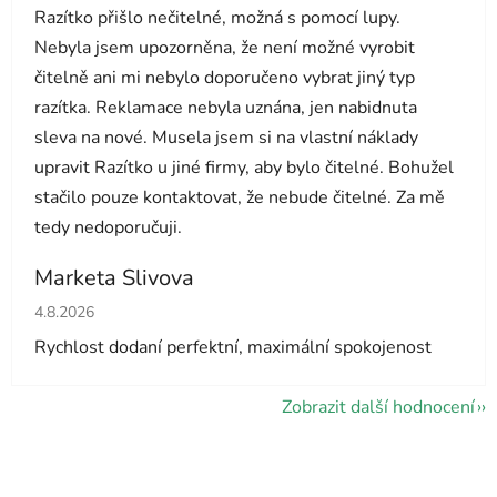
Razítko přišlo nečitelné, možná s pomocí lupy.
Nebyla jsem upozorněna, že není možné vyrobit
čitelně ani mi nebylo doporučeno vybrat jiný typ
razítka. Reklamace nebyla uznána, jen nabidnuta
sleva na nové. Musela jsem si na vlastní náklady
upravit Razítko u jiné firmy, aby bylo čitelné. Bohužel
stačilo pouze kontaktovat, že nebude čitelné. Za mě
tedy nedoporučuji.
Marketa Slivova
Hodnocení obchodu je 5 z 5 hvězdiček.
4.8.2026
Rychlost dodaní perfektní, maximální spokojenost
Zobrazit další hodnocení