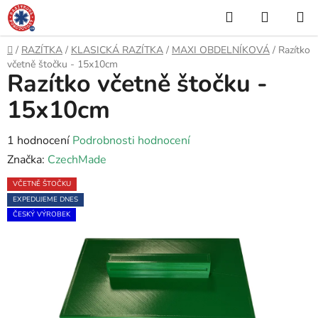
Přejít
Hledat
NÁKUP
na
KOŠÍK
obsah
Domů
/
RAZÍTKA
/
KLASICKÁ RAZÍTKA
/
MAXI OBDELNÍKOVÁ
/
Razítko
včetně štočku - 15x10cm
Razítko včetně štočku -
15x10cm
Průměrné
1 hodnocení
Podrobnosti hodnocení
hodnocení
Značka:
CzechMade
produktu
VČETNĚ ŠTOČKU
je
EXPEDUJEME DNES
5,0
ČESKÝ VÝROBEK
z
5
hvězdiček.