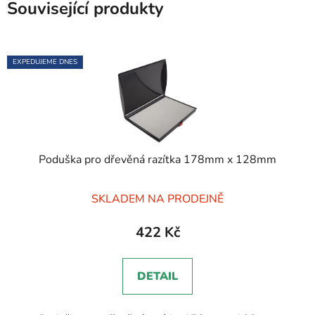
Související produkty
EXPEDUJEME DNES
Poduška pro dřevěná razítka 178mm x 128mm
Průměrné
SKLADEM NA PRODEJNĚ
hodnocení
produktu
422 Kč
je
5,0
DETAIL
z
5