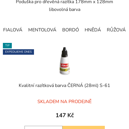
Poduška pro dřevěná razítka 178mm x 128mm
hvězdiček.
libovolná barva
FIALOVÁ
MENTOLOVÁ
BORDÓ
HNĚDÁ
RŮŽOVÁ
TIP
EXPEDUJEME DNES
Kvalitní razítková barva ČERNÁ (28ml) S-61
Průměrné
SKLADEM NA PRODEJNĚ
hodnocení
produktu
147 Kč
je
5,0