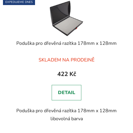
EXPEDUJEME DNES
Poduška pro dřevěná razítka 178mm x 128mm
Průměrné
SKLADEM NA PRODEJNĚ
hodnocení
produktu
422 Kč
je
5,0
DETAIL
z
5
Poduška pro dřevěná razítka 178mm x 128mm
hvězdiček.
libovolná barva