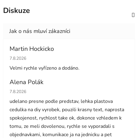
Diskuze
Martin Hockicko
Hodnocení obchodu je 5 z 5 hvězdiček.
7.8.2026
Velmi rychle vyřízeno a dodáno.
Alena Polák
Hodnocení obchodu je 5 z 5 hvězdiček.
7.8.2026
udelano presne podle predstav, lehka plastova
cedulka na diy vyrobek, pouzili krasny text, naprosta
spokojenost, rychlost take ok, dokonce vzhledem k
tomu, ze meli dovolenou, rychle se vyporadali s
objednavkami, komunikace ja na jednicku a pet