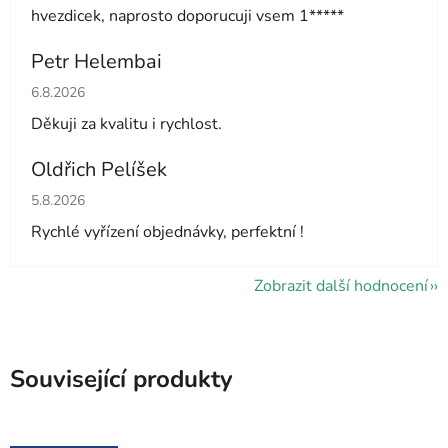
hvezdicek, naprosto doporucuji vsem 1*****
Petr Helembai
Hodnocení obchodu je 5 z 5 hvězdiček.
6.8.2026
Děkuji za kvalitu i rychlost.
Oldřich Pelíšek
Hodnocení obchodu je 5 z 5 hvězdiček.
5.8.2026
Rychlé vyřízení objednávky, perfektní !
Zobrazit další hodnocení
Související produkty