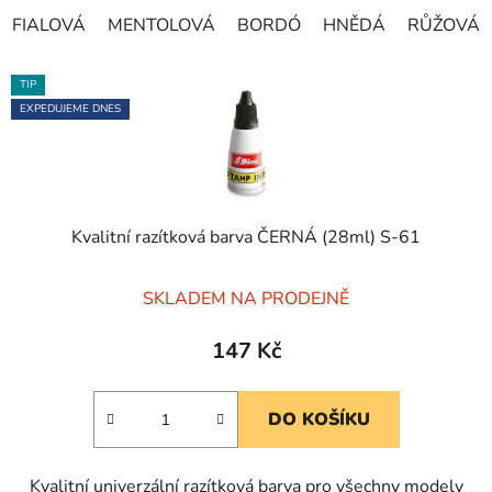
FIALOVÁ
MENTOLOVÁ
BORDÓ
HNĚDÁ
RŮŽOVÁ
TIP
EXPEDUJEME DNES
Kvalitní razítková barva ČERNÁ (28ml) S-61
Průměrné
SKLADEM NA PRODEJNĚ
hodnocení
produktu
147 Kč
je
5,0
DO KOŠÍKU
z
5
Kvalitní univerzální razítková barva pro všechny modely
hvězdiček.