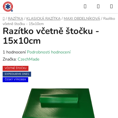
Přejít
Hledat
NÁKUP
na
KOŠÍK
obsah
Domů
/
RAZÍTKA
/
KLASICKÁ RAZÍTKA
/
MAXI OBDELNÍKOVÁ
/
Razítko
včetně štočku - 15x10cm
Razítko včetně štočku -
15x10cm
Průměrné
1 hodnocení
Podrobnosti hodnocení
hodnocení
Značka:
CzechMade
produktu
VČETNĚ ŠTOČKU
je
EXPEDUJEME DNES
5,0
ČESKÝ VÝROBEK
z
5
hvězdiček.