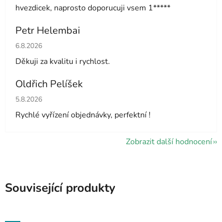
hvezdicek, naprosto doporucuji vsem 1*****
Petr Helembai
Hodnocení obchodu je 5 z 5 hvězdiček.
6.8.2026
Děkuji za kvalitu i rychlost.
Oldřich Pelíšek
Hodnocení obchodu je 5 z 5 hvězdiček.
5.8.2026
Rychlé vyřízení objednávky, perfektní !
Zobrazit další hodnocení
Související produkty