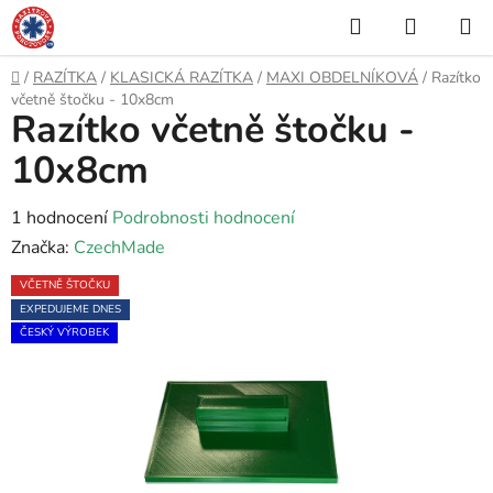
Přejít
Hledat
NÁKUP
na
KOŠÍK
obsah
Domů
/
RAZÍTKA
/
KLASICKÁ RAZÍTKA
/
MAXI OBDELNÍKOVÁ
/
Razítko
včetně štočku - 10x8cm
Razítko včetně štočku -
10x8cm
Průměrné
1 hodnocení
Podrobnosti hodnocení
hodnocení
Značka:
CzechMade
produktu
VČETNĚ ŠTOČKU
je
EXPEDUJEME DNES
5,0
ČESKÝ VÝROBEK
z
5
hvězdiček.