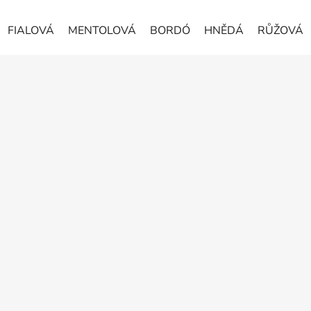
FIALOVÁ
MENTOLOVÁ
BORDÓ
HNĚDÁ
RŮŽOVÁ
Z
á
p
a
t
í