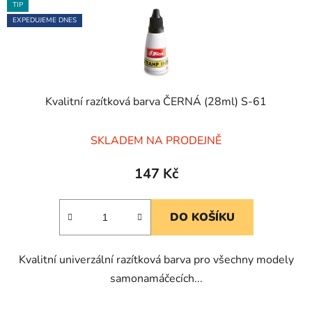
TIP
EXPEDUJEME DNES
Kvalitní razítková barva ČERNÁ (28ml) S-61
Průměrné
SKLADEM NA PRODEJNĚ
hodnocení
produktu
147 Kč
je
5,0
DO KOŠÍKU
z
5
Kvalitní univerzální razítková barva pro všechny modely
hvězdiček.
samonamáčecích...