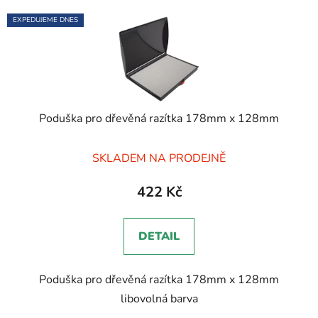
EXPEDUJEME DNES
Poduška pro dřevěná razítka 178mm x 128mm
Průměrné
SKLADEM NA PRODEJNĚ
hodnocení
produktu
422 Kč
je
5,0
DETAIL
z
5
Poduška pro dřevěná razítka 178mm x 128mm
hvězdiček.
libovolná barva