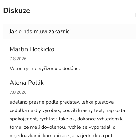
Diskuze
Martin Hockicko
Hodnocení obchodu je 5 z 5 hvězdiček.
7.8.2026
Velmi rychle vyřízeno a dodáno.
Alena Polák
Hodnocení obchodu je 5 z 5 hvězdiček.
7.8.2026
udelano presne podle predstav, lehka plastova
cedulka na diy vyrobek, pouzili krasny text, naprosta
spokojenost, rychlost take ok, dokonce vzhledem k
tomu, ze meli dovolenou, rychle se vyporadali s
objednavkami, komunikace ja na jednicku a pet