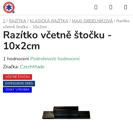
Přejít
Hledat
NÁKUP
na
KOŠÍK
obsah
Domů
/
RAZÍTKA
/
KLASICKÁ RAZÍTKA
/
MAXI OBDELNÍKOVÁ
/
Razítko
včetně štočku - 10x2cm
Razítko včetně štočku -
10x2cm
Průměrné
1 hodnocení
Podrobnosti hodnocení
hodnocení
Značka:
CzechMade
produktu
VČETNĚ ŠTOČKU
je
EXPEDUJEME DNES
5,0
ČESKÝ VÝROBEK
z
5
hvězdiček.