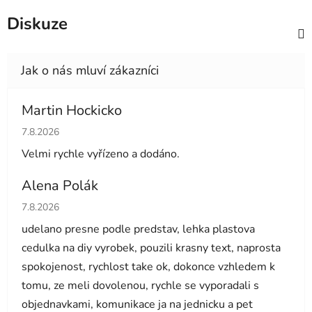
Diskuze
Martin Hockicko
Hodnocení obchodu je 5 z 5 hvězdiček.
7.8.2026
Velmi rychle vyřízeno a dodáno.
Alena Polák
Hodnocení obchodu je 5 z 5 hvězdiček.
7.8.2026
udelano presne podle predstav, lehka plastova
cedulka na diy vyrobek, pouzili krasny text, naprosta
spokojenost, rychlost take ok, dokonce vzhledem k
tomu, ze meli dovolenou, rychle se vyporadali s
objednavkami, komunikace ja na jednicku a pet