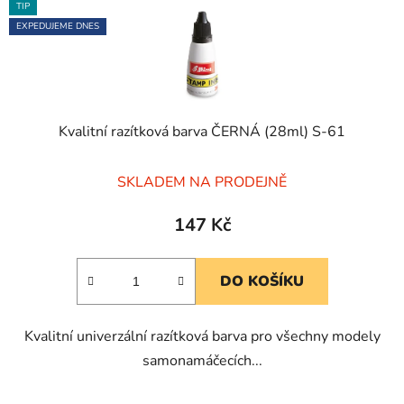
TIP
EXPEDUJEME DNES
Kvalitní razítková barva ČERNÁ (28ml) S-61
Průměrné
SKLADEM NA PRODEJNĚ
hodnocení
produktu
147 Kč
je
5,0
DO KOŠÍKU
z
5
Kvalitní univerzální razítková barva pro všechny modely
hvězdiček.
samonamáčecích...