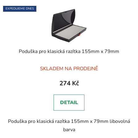
EXPEDUJEME DNES
Poduška pro klasická razítka 155mm x 79mm
Průměrné
SKLADEM NA PRODEJNĚ
hodnocení
produktu
274 Kč
je
5,0
DETAIL
z
5
Poduška pro klasická razítka 155mm x 79mm libovolná
hvězdiček.
barva