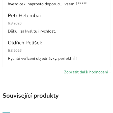
hvezdicek, naprosto doporucuji vsem 1*****
Petr Helembai
Hodnocení obchodu je 5 z 5 hvězdiček.
6.8.2026
Děkuji za kvalitu i rychlost.
Oldřich Pelíšek
Hodnocení obchodu je 5 z 5 hvězdiček.
5.8.2026
Rychlé vyřízení objednávky, perfektní !
Zobrazit další hodnocení
Související produkty