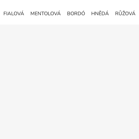
FIALOVÁ
MENTOLOVÁ
BORDÓ
HNĚDÁ
RŮŽOVÁ
Z
á
p
a
t
í