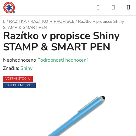
Přejít
Hledat
NÁKUP
na
KOŠÍK
obsah
Domů
/
RAZÍTKA
/
RAZÍTKO V PROPISCE
/
Razítko v propisce Shiny
STAMP & SMART PEN
Razítko v propisce Shiny
STAMP & SMART PEN
Průměrné
Neohodnoceno
Podrobnosti hodnocení
hodnocení
Značka:
Shiny
produktu
VČETNĚ ŠTOČKU
je
EXPEDUJEME DNES
0,0
z
5
hvězdiček.