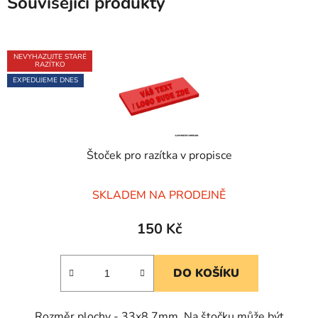
Související produkty
NEVYHAZUJTE STARÉ
RAZÍTKO
EXPEDUJEME DNES
Štoček pro razítka v propisce
Průměrné
SKLADEM NA PRODEJNĚ
hodnocení
produktu
150 Kč
je
5,0
DO KOŠÍKU
z
5
Rozměr plochy - 33x8,7mm. Na štočku může být
hvězdiček.