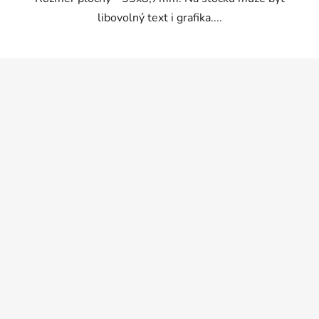
libovolný text i grafika....
Z
á
p
a
t
í