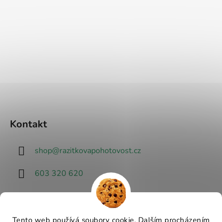
Kontakt
shop
@
razitkovapohotovost.cz
603 320 620
Tento web používá soubory cookie. Dalším procházením