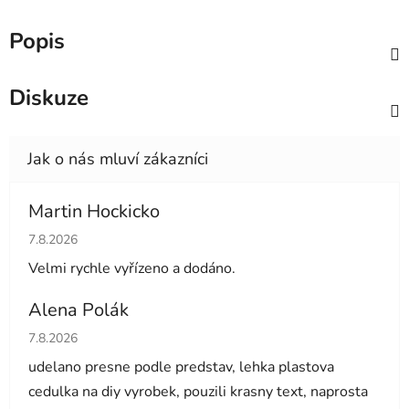
Popis
Diskuze
Martin Hockicko
Hodnocení obchodu je 5 z 5 hvězdiček.
7.8.2026
Velmi rychle vyřízeno a dodáno.
Alena Polák
Hodnocení obchodu je 5 z 5 hvězdiček.
7.8.2026
udelano presne podle predstav, lehka plastova
cedulka na diy vyrobek, pouzili krasny text, naprosta