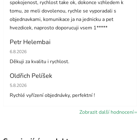
spokojenost, rychlost take ok, dokonce vzhledem k
tomu, ze meli dovolenou, rychle se vyporadali s
objednavkami, komunikace ja na jednicku a pet
hvezdicek, naprosto doporucuji vsem 1*****
Petr Helembai
Hodnocení obchodu je 5 z 5 hvězdiček.
6.8.2026
Děkuji za kvalitu i rychlost.
Oldřich Pelíšek
Hodnocení obchodu je 5 z 5 hvězdiček.
5.8.2026
Rychlé vyřízení objednávky, perfektní !
Zobrazit další hodnocení