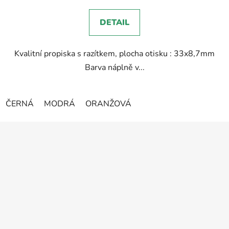
5,0
DETAIL
z
5
Kvalitní propiska s razítkem, plocha otisku : 33x8,7mm
hvězdiček.
Barva náplně v...
ČERNÁ
MODRÁ
ORANŽOVÁ
Z
á
p
a
t
í