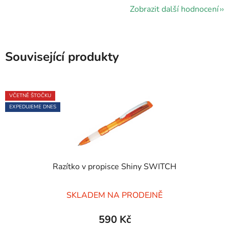
Zobrazit další hodnocení
Související produkty
VČETNĚ ŠTOČKU
EXPEDUJEME DNES
Razítko v propisce Shiny SWITCH
Průměrné
SKLADEM NA PRODEJNĚ
hodnocení
produktu
590 Kč
je