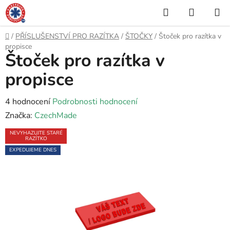
Přejít
Hledat
NÁKUP
na
KOŠÍK
obsah
Domů
/
PŘÍSLUŠENSTVÍ PRO RAZÍTKA
/
ŠTOČKY
/
Štoček pro razítka v
propisce
Štoček pro razítka v
propisce
Průměrné
4 hodnocení
Podrobnosti hodnocení
hodnocení
Značka:
CzechMade
produktu
NEVYHAZUJTE STARÉ
RAZÍTKO
je
EXPEDUJEME DNES
5,0
z
5
hvězdiček.