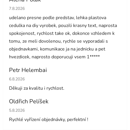
Hodnocení obchodu je 5 z 5 hvězdiček.
7.8.2026
udelano presne podle predstav, lehka plastova
cedulka na diy vyrobek, pouzili krasny text, naprosta
spokojenost, rychlost take ok, dokonce vzhledem k
tomu, ze meli dovolenou, rychle se vyporadali s
objednavkami, komunikace ja na jednicku a pet
hvezdicek, naprosto doporucuji vsem 1*****
Petr Helembai
Hodnocení obchodu je 5 z 5 hvězdiček.
6.8.2026
Děkuji za kvalitu i rychlost.
Oldřich Pelíšek
Hodnocení obchodu je 5 z 5 hvězdiček.
5.8.2026
Rychlé vyřízení objednávky, perfektní !