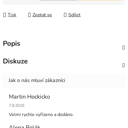
Měrná cena:
Tisk
Zeptat se
Sdílet
Popis
Diskuze
Martin Hockicko
Hodnocení obchodu je 5 z 5 hvězdiček.
7.8.2026
Velmi rychle vyřízeno a dodáno.
Alena Polák