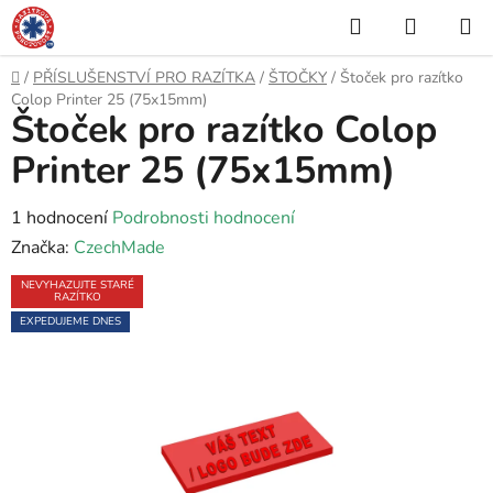
Přejít
Hledat
NÁKUP
na
KOŠÍK
obsah
Domů
/
PŘÍSLUŠENSTVÍ PRO RAZÍTKA
/
ŠTOČKY
/
Štoček pro razítko
Colop Printer 25 (75x15mm)
Štoček pro razítko Colop
Printer 25 (75x15mm)
Průměrné
1 hodnocení
Podrobnosti hodnocení
hodnocení
Značka:
CzechMade
produktu
NEVYHAZUJTE STARÉ
RAZÍTKO
je
EXPEDUJEME DNES
5,0
z
5
hvězdiček.