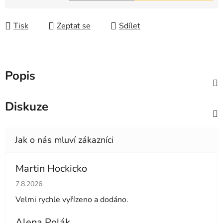
Měrná cena:
Tisk
Zeptat se
Sdílet
Popis
Diskuze
Martin Hockicko
Hodnocení obchodu je 5 z 5 hvězdiček.
7.8.2026
Velmi rychle vyřízeno a dodáno.
Alena Polák