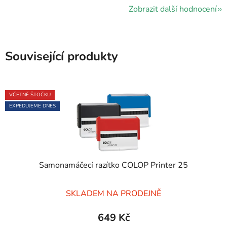
Zobrazit další hodnocení
Související produkty
VČETNĚ ŠTOČKU
EXPEDUJEME DNES
Samonamáčecí razítko COLOP Printer 25
Průměrné
SKLADEM NA PRODEJNĚ
hodnocení
produktu
649 Kč
je