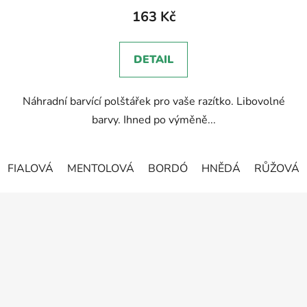
produktu
163 Kč
je
5,0
DETAIL
z
5
Náhradní barvící polštářek pro vaše razítko. Libovolné
hvězdiček.
barvy. Ihned po výměně...
FIALOVÁ
MENTOLOVÁ
BORDÓ
HNĚDÁ
RŮŽOVÁ
Z
á
p
a
t
í