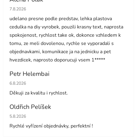
Hodnocení obchodu je 5 z 5 hvězdiček.
7.8.2026
udelano presne podle predstav, lehka plastova
cedulka na diy vyrobek, pouzili krasny text, naprosta
spokojenost, rychlost take ok, dokonce vzhledem k
tomu, ze meli dovolenou, rychle se vyporadali s
objednavkami, komunikace ja na jednicku a pet
hvezdicek, naprosto doporucuji vsem 1*****
Petr Helembai
Hodnocení obchodu je 5 z 5 hvězdiček.
6.8.2026
Děkuji za kvalitu i rychlost.
Oldřich Pelíšek
Hodnocení obchodu je 5 z 5 hvězdiček.
5.8.2026
Rychlé vyřízení objednávky, perfektní !