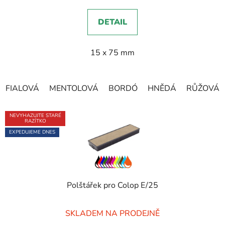
5,0
DETAIL
z
5
15 x 75 mm
hvězdiček.
FIALOVÁ
MENTOLOVÁ
BORDÓ
HNĚDÁ
RŮŽOVÁ
NEVYHAZUJTE STARÉ
RAZÍTKO
EXPEDUJEME DNES
Polštářek pro Colop E/25
Průměrné
SKLADEM NA PRODEJNĚ
hodnocení