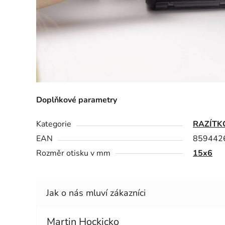
Doplňkové parametry
Kategorie
RAZÍTK
EAN
859442
Rozměr otisku v mm
15x6
Martin Hockicko