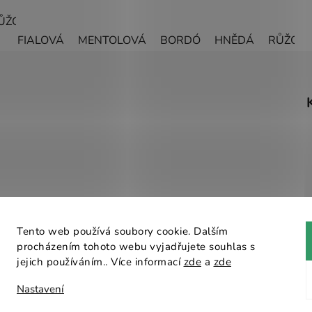
ŮŽOVÁ
ŽLUTÁ
ZELENÁ
ČERNÁ
ČERVENÁ
MODR
FIALOVÁ
MENTOLOVÁ
BORDÓ
HNĚDÁ
RŮŽOV
Tento web používá soubory cookie. Dalším
procházením tohoto webu vyjadřujete souhlas s
Návrhář designu
jejich používáním.. Více informací
zde
a
zde
Nastavení
ější razítka v ČR
. Všechna práva vyhrazena.
Upravit nastavení 