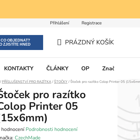
Přihlášení
Registrace
E CO OBJEDNAT?
PRÁZDNÝ KOŠÍK
O ZJISTÍTE HNED
NÁKUPNÍ
KOŠÍK
KONTAKTY
ČLÁNKY
OP
Značky
Domů
/
PŘÍSLUŠENSTVÍ PRO RAZÍTKA
/
ŠTOČKY
/
Štoček pro razítko Colop Printer 05 (15x6m
Štoček pro razítko
Colop Printer 05
(15x6mm)
růměrné
 hodnocení
Podrobnosti hodnocení
odnocení
načka:
CzechMade