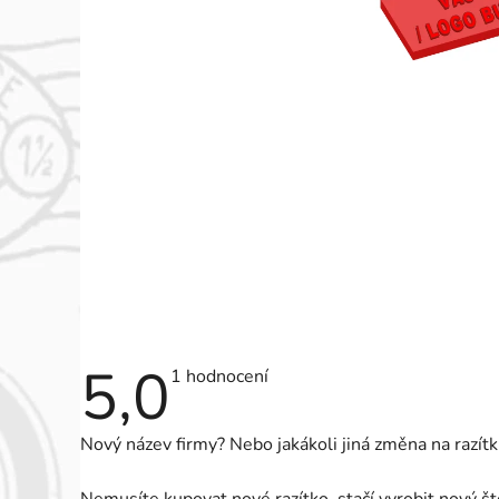
5,0
Průměrné
1 hodnocení
hodnocení
produktu
je
Nový název firmy? Nebo jakákoli jiná změna na razít
5,0
z
5