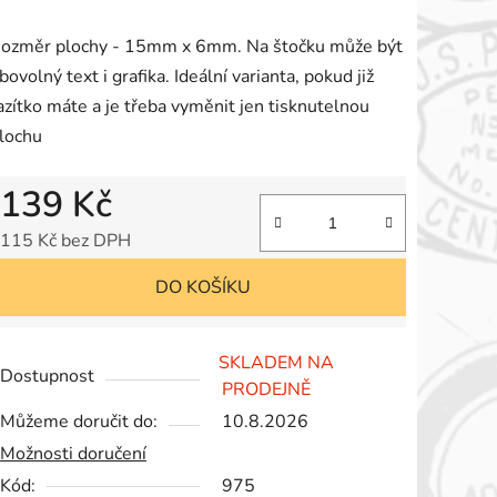
roduktu
ozměr plochy - 15mm x 6mm. Na štočku může být
e
ibovolný text i grafika. Ideální varianta, pokud již
,0
azítko máte a je třeba vyměnit jen tisknutelnou
lochu
vězdiček.
139 Kč
115 Kč bez DPH
Měrná cena:
DO KOŠÍKU
SKLADEM NA
Dostupnost
PRODEJNĚ
Můžeme doručit do:
10.8.2026
Možnosti doručení
Kód:
975