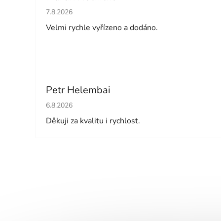
Hodnocení obchodu je 5 z 5 hvězdiček.
7.8.2026
Velmi rychle vyřízeno a dodáno.
Petr Helembai
Hodnocení obchodu je 5 z 5 hvězdiček.
6.8.2026
Děkuji za kvalitu i rychlost.