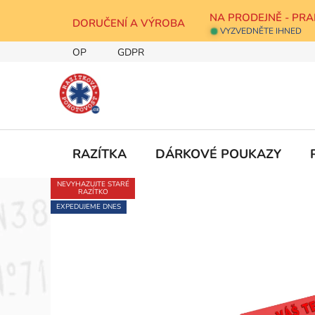
Přejít
NA PRODEJNĚ - PRA
na
DORUČENÍ A VÝROBA
VYZVEDNĚTE IHNED
obsah
OP
GDPR
RAZÍTKA
DÁRKOVÉ POUKAZY
NEVYHAZUJTE STARÉ
RAZÍTKO
EXPEDUJEME DNES