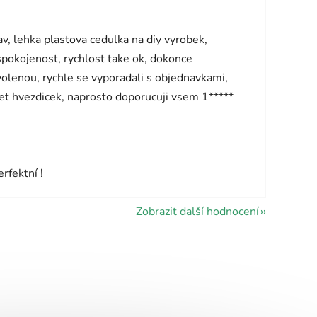
vězdiček.
v, lehka plastova cedulka na diy vyrobek,
 spokojenost, rychlost take ok, dokonce
olenou, rychle se vyporadali s objednavkami,
pet hvezdicek, naprosto doporucuji vsem 1*****
vězdiček.
rfektní !
Zobrazit další hodnocení