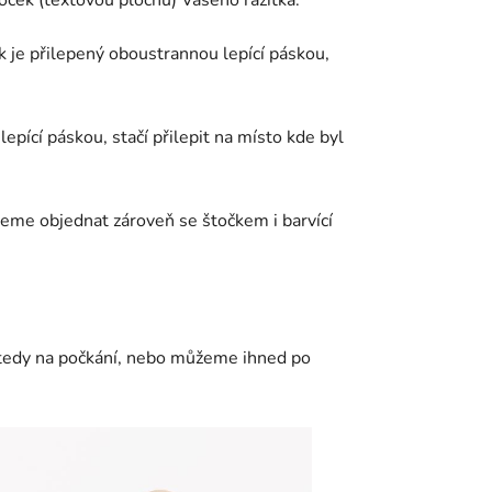
oček (textovou plochu) Vašeho razítka.
ek je přilepený oboustrannou lepící páskou,
ící páskou, stačí přilepit na místo kde byl
jeme objednat zároveň se štočkem i barvící
 tedy na počkání, nebo můžeme ihned po