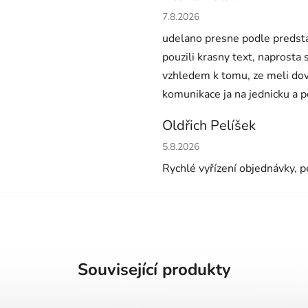
Hodnocení obchodu je 5 z 5 h
7.8.2026
udelano presne podle predsta
pouzili krasny text, naprosta
vzhledem k tomu, ze meli dov
komunikace ja na jednicku a 
Oldřich Pelíšek
Hodnocení obchodu je 5 z 5 h
5.8.2026
Rychlé vyřízení objednávky, pe
Související produkty