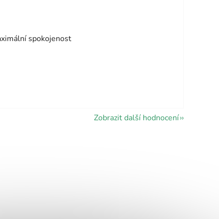
vězdiček.
aximální spokojenost
Zobrazit další hodnocení