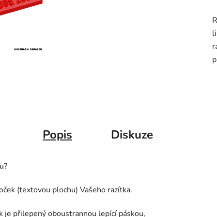
p
R
j
l
0
r
z
p
5
h
Popis
Diskuze
ku?
oček (textovou plochu) Vašeho razítka.
ek je přilepený oboustrannou lepící páskou,