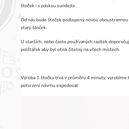
štoček i s páskou sundejte.
Od nás bude štoček podlepený novou oboustrannou lep
starý štoček.
U starších, nebo často používaných razítek doporuču
polštářek aby byl otisk čitelný na všech místech.
Výroba 1 štočku trvá v průměru 4 minuty, vyrobíme
potvrzení návrhu expedovat