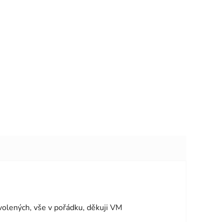
vězdiček.
volených, vše v pořádku, děkuji VM