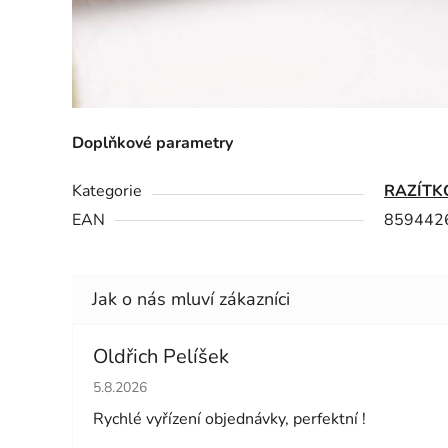
Doplňkové parametry
Kategorie
RAZÍTK
EAN
859442
Oldřich Pelíšek
Hodnocení obchodu je 5 z 5 hvězdiček.
5.8.2026
Rychlé vyřízení objednávky, perfektní !