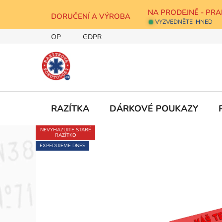
Přejít
NA PRODEJNĚ - PRA
na
DORUČENÍ A VÝROBA
VYZVEDNĚTE IHNED
obsah
OP
GDPR
RAZÍTKA
DÁRKOVÉ POUKAZY
NEVYHAZUJTE STARÉ
RAZÍTKO
EXPEDUJEME DNES