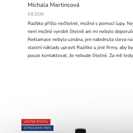
Michala Martincová
Hodnocení obchodu je 1 z 5 hvězdiček.
5.8.2026
Razítko přišlo nečitelné, možná s pomocí lupy. N
není možné vyrobit čitelně ani mi nebylo doporučen
Reklamace nebyla uznána, jen nabidnuta sleva na
vlastní náklady upravit Razítko u jiné firmy, aby b
pouze kontaktovat, že nebude čitelné. Za mě tedy
VČETNĚ ŠTOČKU
EXPEDUJEME DNES