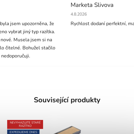
Marketa Slivova
Hodnocení obchodu je 5 z 5 h
4.8.2026
ebyla jsem upozorněna, že
Rychlost dodaní perfektní, m
o vybrat jiný typ razítka.
 nové. Musela jsem si na
ylo čitelné. Bohužel stačilo
 nedoporučuji.
Související produkty
NEVYHAZUJTE STARÉ
RAZÍTKO
EXPEDUJEME DNES