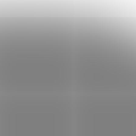
Á
SVĚTLE MODRÁ
ORANŽOVÁ
BEZ BARVY