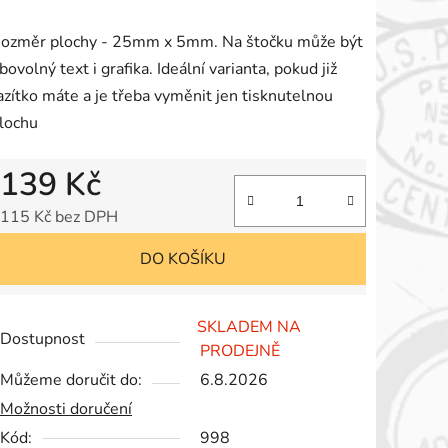
roduktu
ozměr plochy - 25mm x 5mm. Na štočku může být
e
ibovolný text i grafika. Ideální varianta, pokud již
,0
azítko máte a je třeba vyměnit jen tisknutelnou
lochu
vězdiček.
139 Kč
115 Kč bez DPH
Měrná cena:
DO KOŠÍKU
SKLADEM NA
Dostupnost
PRODEJNĚ
Můžeme doručit do:
6.8.2026
Možnosti doručení
Kód:
998