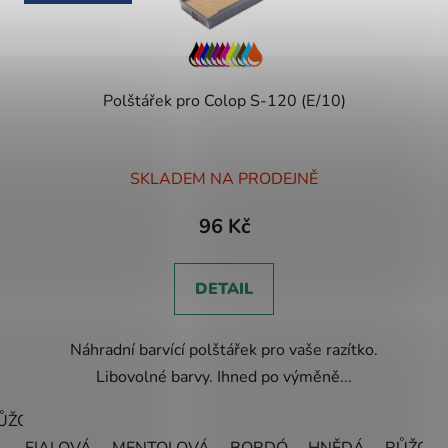
Polštářek pro Colop S-120 (E/10)
SKLADEM NA PRODEJNĚ
96 Kč
DETAIL
Náhradní barvící polštářek pro vaše razítko.
Libovolné barvy. Ihned po výměně...
ŮŽOVÁ
ŽLUTÁ
ZELENÁ
ČERNÁ
ČERVENÁ
MODR