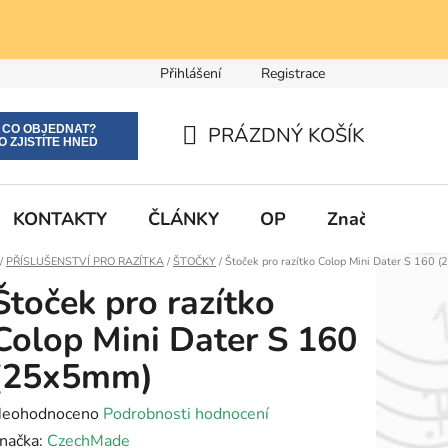
Přihlášení
Registrace
E CO OBJEDNAT?
PRÁZDNÝ KOŠÍK
O ZJISTÍTE HNED
NÁKUPNÍ
KOŠÍK
KONTAKTY
ČLÁNKY
OP
Značky
Domů
/
PŘÍSLUŠENSTVÍ PRO RAZÍTKA
/
ŠTOČKY
/
Štoček pro razítko Colop Mini Dater S 160 
Štoček pro razítko
Colop Mini Dater S 160
(25x5mm)
růměrné
eohodnoceno
Podrobnosti hodnocení
odnocení
načka:
CzechMade