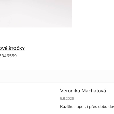
OVÉ ŠTOČKY
6346559
Veronika Machalová
Hodnocení obchodu je 5 z 5 h
5.8.2026
Razítko super, i přes dobu do