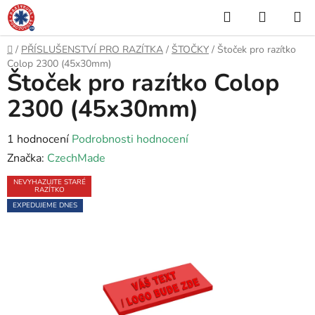
Přejít
Hledat
NÁKUP
na
KOŠÍK
obsah
Domů
/
PŘÍSLUŠENSTVÍ PRO RAZÍTKA
/
ŠTOČKY
/
Štoček pro razítko
Colop 2300 (45x30mm)
Štoček pro razítko Colop
2300 (45x30mm)
Průměrné
1 hodnocení
Podrobnosti hodnocení
hodnocení
Značka:
CzechMade
produktu
NEVYHAZUJTE STARÉ
RAZÍTKO
je
EXPEDUJEME DNES
5,0
z
5
hvězdiček.