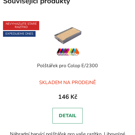
Související produkty
NEVYHAZUJTE STARÉ
RAZÍTKO
EXPEDUJEME DNES
Polštářek pro Colop E/2300
Průměrné
SKLADEM NA PRODEJNĚ
hodnocení
produktu
146 Kč
je
5,0
DETAIL
z
5
Náhradní barvící polštářek pro vaše razítko. Libovolné
hvězdiček.