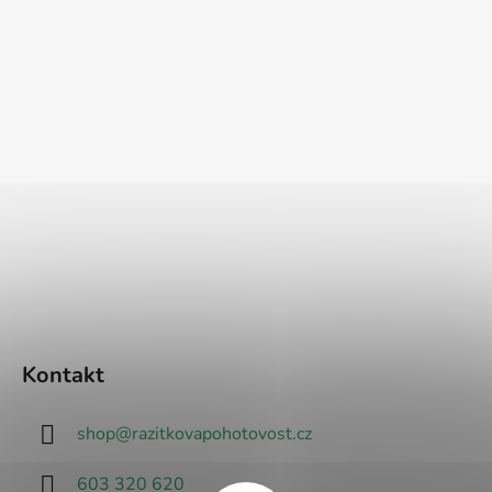
Kontakt
shop
@
razitkovapohotovost.cz
603 320 620