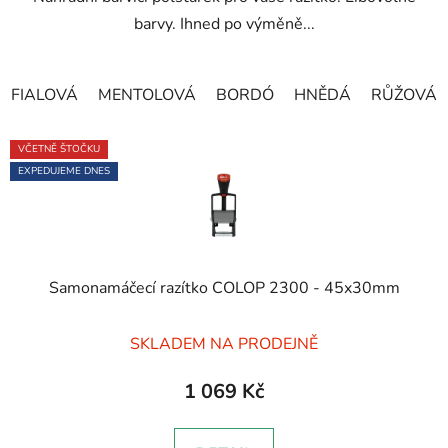
barvy. Ihned po výměně...
FIALOVÁ
MENTOLOVÁ
BORDÓ
HNĚDÁ
RŮŽOVÁ
VČETNĚ ŠTOČKU
EXPEDUJEME DNES
Samonamáčecí razítko COLOP 2300 - 45x30mm
Průměrné
SKLADEM NA PRODEJNĚ
hodnocení
produktu
1 069 Kč
je
5,0