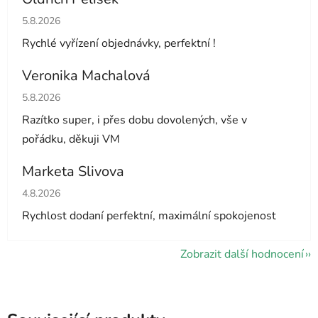
Hodnocení obchodu je 5 z 5 hvězdiček.
5.8.2026
Rychlé vyřízení objednávky, perfektní !
Veronika Machalová
Hodnocení obchodu je 5 z 5 hvězdiček.
5.8.2026
Razítko super, i přes dobu dovolených, vše v
pořádku, děkuji VM
Marketa Slivova
Hodnocení obchodu je 5 z 5 hvězdiček.
4.8.2026
Rychlost dodaní perfektní, maximální spokojenost
Zobrazit další hodnocení