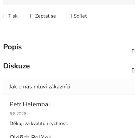
Měrná cena:
Tisk
Zeptat se
Sdílet
Popis
Diskuze
Petr Helembai
Hodnocení obchodu je 5 z 5 hvězdiček.
6.8.2026
Děkuji za kvalitu i rychlost.
Oldřich Pelíšek