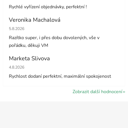
Rychlé vyřízení objednávky, perfektní !
Veronika Machalová
Hodnocení obchodu je 5 z 5 hvězdiček.
5.8.2026
Razítko super, i přes dobu dovolených, vše v
pořádku, děkuji VM
Marketa Slivova
Hodnocení obchodu je 5 z 5 hvězdiček.
4.8.2026
Rychlost dodaní perfektní, maximální spokojenost
Zobrazit další hodnocení
Z
á
p
a