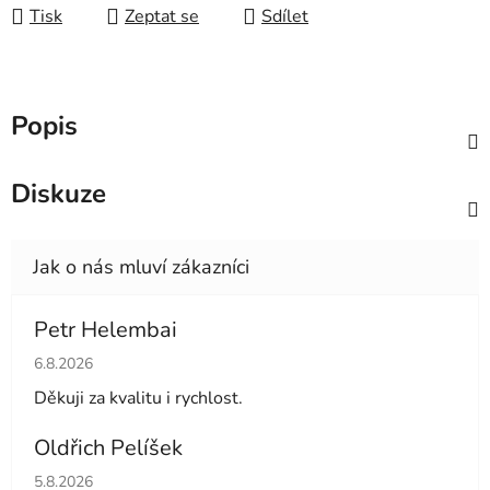
Tisk
Zeptat se
Sdílet
Popis
Diskuze
Petr Helembai
Hodnocení obchodu je 5 z 5 hvězdiček.
6.8.2026
Děkuji za kvalitu i rychlost.
Oldřich Pelíšek
Hodnocení obchodu je 5 z 5 hvězdiček.
5.8.2026