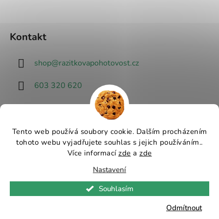
Kontakt
shop
@
razitkovapohotovost.cz
603 320 620
Tento web používá soubory cookie. Dalším procházením
tohoto webu vyjadřujete souhlas s jejich používáním..
Návrhář designu
Více informací
zde
a
zde
Nastavení
Vytvořil Shoptet
Souhlasím
Copyright 2026
Razítková pohotovost - nejlevnější
razítka v ČR
. Všechna práva vyhrazena.
Upravit
Odmítnout
nastavení cookies