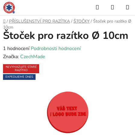
Přejít
Hledat
NÁKUP
na
KOŠÍK
obsah
Domů
/
PŘÍSLUŠENSTVÍ PRO RAZÍTKA
/
ŠTOČKY
/
Štoček pro razítko Ø
10cm
Štoček pro razítko Ø 10cm
Průměrné
1 hodnocení
Podrobnosti hodnocení
hodnocení
Značka:
CzechMade
produktu
NEVYHAZUJTE STARÉ
RAZÍTKO
je
EXPEDUJEME DNES
5,0
z
5
hvězdiček.